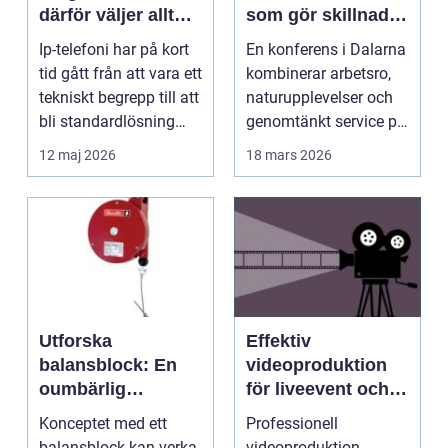
därför väljer allt
som gör skillnad i
fler företag att byta
hjärtat av sverige
Ip-telefoni har på kort
En konferens i Dalarna
tid gått från att vara ett
kombinerar arbetsro,
tekniskt begrepp till att
naturupplevelser och
bli standardlösning
genomtänkt service på
för...
et...
12 maj 2026
18 mars 2026
Utforska
Effektiv
balansblock: En
videoproduktion
oumbärlig
för liveevent och
komponent i
företag
Konceptet med ett
Professionell
industrin
balansblock kan verka
videoproduktion