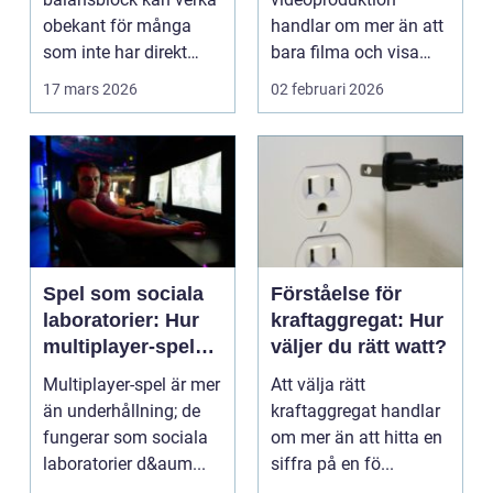
obekant för många
handlar om mer än att
som inte har direkt
bara filma och visa
erfarenhet ...
rörliga bilder. När
17 mars 2026
02 februari 2026
företag ...
Spel som sociala
Förståelse för
laboratorier: Hur
kraftaggregat: Hur
multiplayer-spel
väljer du rätt watt?
speglar mänskligt
Multiplayer-spel är mer
Att välja rätt
beteende
än underhållning; de
kraftaggregat handlar
fungerar som sociala
om mer än att hitta en
laboratorier d&aum...
siffra på en fö...