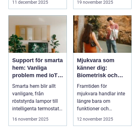
11 december 2025
19 november 2025
Support för smarta
Mjukvara som
hem: Vanliga
känner dig:
problem med IoT-
Biometrisk och
enheter
beteendedriven
Smarta hem blir allt
Framtiden för
personalisering
vanligare, från
mjukvara handlar inte
röststyrda lampor till
längre bara om
intelligenta termostater
funktioner och
och ...
användargränss...
16 november 2025
12 november 2025