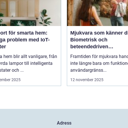
ort för smarta hem:
Mjukvara som känner d
iga problem med IoT-
Biometrisk och
ter
beteendedriven
personalisering
 hem blir allt vanligare, från
Framtiden för mjukvara hand
yrda lampor till intelligenta
inte längre bara om funktion
tater och ...
användargränss...
ember 2025
12 november 2025
Adress