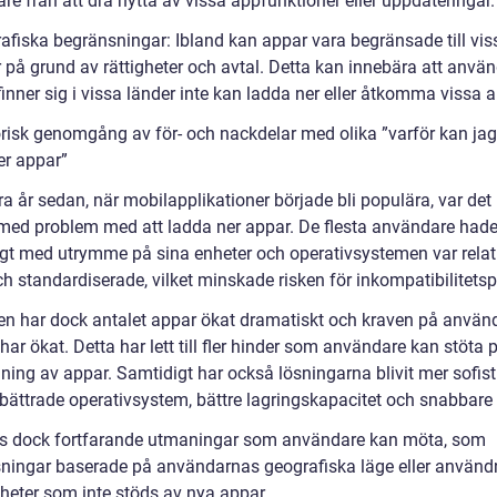
e från att dra nytta av vissa appfunktioner eller uppdateringar.
afiska begränsningar: Ibland kan appar vara begränsade till vis
r på grund av rättigheter och avtal. Detta kan innebära att anvä
nner sig i vissa länder inte kan ladda ner eller åtkomma vissa a
orisk genomgång av för- och nackdelar med olika ”varför kan jag
er appar”
a år sedan, när mobilapplikationer började bli populära, var det 
 med problem med att ladda ner appar. De flesta användare had
kligt med utrymme på sina enheter och operativsystemen var relat
ch standardiserade, vilket minskade risken för inkompatibilitets
en har dock antalet appar ökat dramatiskt och kraven på använ
har ökat. Detta har lett till fler hinder som användare kan stöta 
ning av appar. Samtidigt har också lösningarna blivit mer sofist
bättrade operativsystem, bättre lagringskapacitet och snabbare 
ns dock fortfarande utmaningar som användare kan möta, som
ningar baserade på användarnas geografiska läge eller använd
nheter som inte stöds av nya appar.