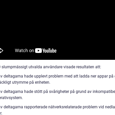
 slumpmässigt utvalda användare visade resultaten att:
v deltagarna hade upplevt problem med att ladda ner appar på
räckligt utrymme på enheten.
v deltagarna hade stött på svårigheter på grund av inkompatibe
erativsystem.
v deltagarna rapporterade nätverksrelaterade problem vid nedl
r.