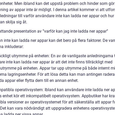
enheter. Men ibland kan det uppstå problem och hinder som gör 
ing av appar inte är möjligt. I denna artikel kommer vi att utfo
ledningar till varför användare inte kan ladda ner appar och hur
an skilja sig åt.
ttande presentation av ”varför kan jag inte ladda ner appar”
 inte kan ladda ner appar kan det bero på flera faktorer. De van
na inkluderar:
räckligt utrymme på enheten: En av de vanligaste anledningarna ti
e inte kan ladda ner appar är att det inte finns tillräckligt med
sutrymme på enheten. Appar tar upp utrymme på både internt m
erna lagringsenheter. För att lösa detta kan man antingen radera
 appar eller flytta dem till en annan enhet.
mpatibla operativsystem: Ibland kan användare inte ladda ner ap
as enhet kör ett inkompatibelt operativsystem. Appbutiker har kr
bla versioner av operativsystemet för att säkerställa att appar 
. Det kan vara nödvändigt att uppgradera enhetens operativsyst
na ladda ner vissa appar.