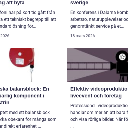
ag att byta
sverige
efoni har på kort tid gått från
En konferens i Dalarna komb
ra ett tekniskt begrepp till att
arbetsro, naturupplevelser o
andardlösning för...
genomtänkt service på et...
 2026
18 mars 2026
rska balansblock: En
Effektiv videoproduktio
ärlig komponent i
liveevent och företag
trin
Professionell videoprodukti
ptet med ett balansblock
handlar om mer än att bara 
erka obekant för många som
och visa rörliga bilder. När f
r direkt erfarenhet ...
...