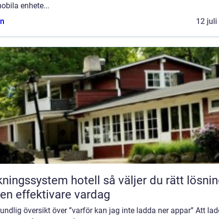
obila enhete...
n
12 jul
gssystem hotell så väljer du rätt lösning
 en effektivare vardag
undlig översikt över ”varför kan jag inte ladda ner appar” Att la