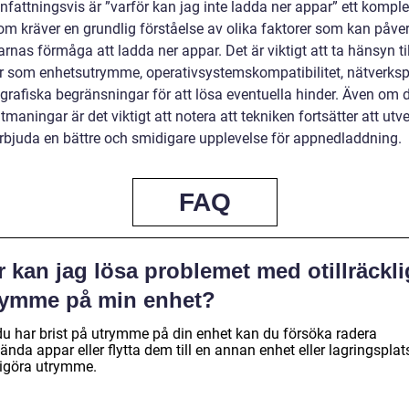
attningsvis är ”varför kan jag inte ladda ner appar” ett komple
m kräver en grundlig förståelse av olika faktorer som kan påve
nas förmåga att ladda ner appar. Det är viktigt att ta hänsyn til
r som enhetsutrymme, operativsystemskompatibilitet, nätverks
grafiska begränsningar för att lösa eventuella hinder. Även om 
tmaningar är det viktigt att notera att tekniken fortsätter att utv
 erbjuda en bättre och smidigare upplevelse för appnedladdning.
FAQ
 kan jag lösa problemet med otillräckli
rymme på min enhet?
u har brist på utrymme på din enhet kan du försöka radera
nda appar eller flytta dem till en annan enhet eller lagringsplat
frigöra utrymme.