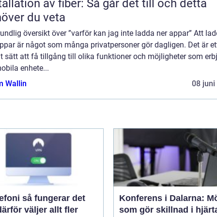
tallation av fiber: Så går det till och detta
över du veta
undlig översikt över ”varför kan jag inte ladda ner appar” Att la
ppar är något som många privatpersoner gör dagligen. Det är et
t sätt att få tillgång till olika funktioner och möjligheter som er
obila enhete...
 Wallin
08 juni
å fungerar det
Konferens i Dalarna: M
ärför väljer allt fler
som gör skillnad i hjärt