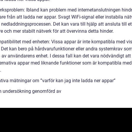
erksproblem: Ibland kan problem med internetanslutningen hind
e från att ladda ner appar. Svagt WiFi-signal eller instabila nä
nedladdningsprocessen. Det kan vara till hjälp att ansluta till et
 och mer stabilt nätverk för att övervinna detta hinder.
mpatibilitet med enheten: Vissa appar är inte kompatibla med vi
. Det kan bero på hårdvarufunktioner eller andra systemkrav som
s av användarens enhet. I dessa fall kan det vara nödvändigt att
lternativa appar med liknande funktioner som är kompatibla med
.
ativa mätningar om ”varför kan jag inte ladda ner appar”
en undersökning genomförd av