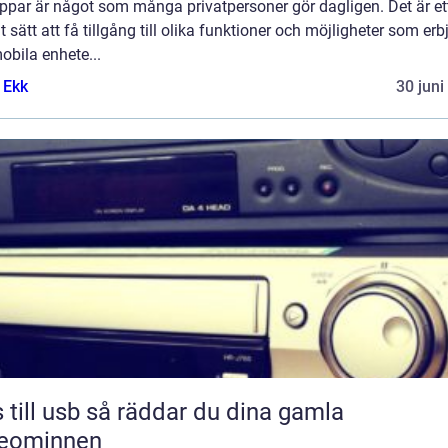
ppar är något som många privatpersoner gör dagligen. Det är et
t sätt att få tillgång till olika funktioner och möjligheter som er
obila enhete...
 Ekk
30 juni
sb så räddar du dina gamla
deominnen