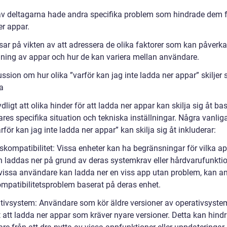
v deltagarna hade andra specifika problem som hindrade dem f
er appar.
sar på vikten av att adressera de olika faktorer som kan påverka
ning av appar och hur de kan variera mellan användare.
ssion om hur olika ”varför kan jag inte ladda ner appar” skiljer 
a
ydligt att olika hinder för att ladda ner appar kan skilja sig åt ba
es specifika situation och tekniska inställningar. Några vanliga
för kan jag inte ladda ner appar” kan skilja sig åt inkluderar:
skompatibilitet: Vissa enheter kan ha begränsningar för vilka a
 laddas ner på grund av deras systemkrav eller hårdvarufunktio
issa användare kan ladda ner en viss app utan problem, kan a
mpatibilitetsproblem baserat på deras enhet.
tivsystem: Användare som kör äldre versioner av operativsyste
 att ladda ner appar som kräver nyare versioner. Detta kan hindr