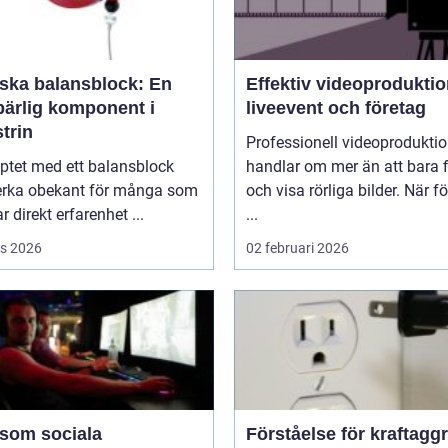
rska balansblock: En
Effektiv videoproduktio
ärlig komponent i
liveevent och företag
trin
Professionell videoprodukti
ptet med ett balansblock
handlar om mer än att bara 
erka obekant för många som
och visa rörliga bilder. När f
r direkt erfarenhet ...
...
s 2026
02 februari 2026
 som sociala
Förståelse för kraftagg