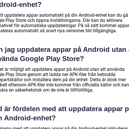
droid-enhet?
att uppdatera appar automatiskt på din Android-enhet kan du gå t
le Play Store och öppna inställningarna. Där kan du aktivera
rnativet för automatiska uppdateringar. På så sätt kommer appar
teras automatiskt så snart nya versioner blir tillgängliga.
n jag uppdatera appar på Android utan 
vända Google Play Store?
det är möjligt att uppdatera appar på Android utan att använda
le Play Store genom att ladda ner APK-filer från betrodda
epartskällor och installera dem på din enhet. Detta är dock mer
belt eftersom APK-filer inte kommer från officiella källor och kan
ära en säkerhetsrisk om de inte är tillförlitliga.
d är fördelen med att uppdatera appar 
n Android-enhet?
elarna med att uppdatera appar på din Android-enhet inkluderar