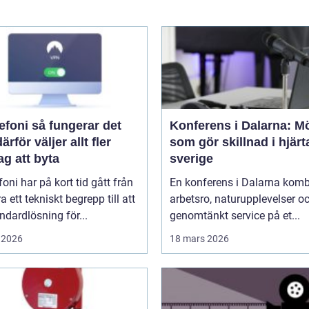
å fungerar det
Konferens i Dalarna: M
ärför väljer allt fler
som gör skillnad i hjärt
ag att byta
sverige
efoni har på kort tid gått från
En konferens i Dalarna komb
ra ett tekniskt begrepp till att
arbetsro, naturupplevelser o
andardlösning för...
genomtänkt service på et...
 2026
18 mars 2026