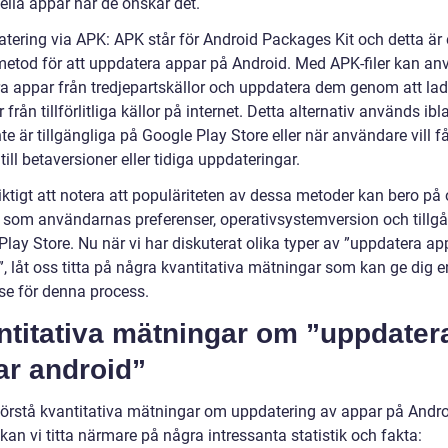
ella appar när de önskar det.
atering via APK: APK står för Android Packages Kit och detta är
etod för att uppdatera appar på Android. Med APK-filer kan an
era appar från tredjepartskällor och uppdatera dem genom att la
r från tillförlitliga källor på internet. Detta alternativ används ib
te är tillgängliga på Google Play Store eller när användare vill f
 till betaversioner eller tidiga uppdateringar.
iktigt att notera att populäriteten av dessa metoder kan bero på 
r som användarnas preferenser, operativsystemversion och tillgån
lay Store. Nu när vi har diskuterat olika typer av ”uppdatera ap
, låt oss titta på några kvantitativa mätningar som kan ge dig e
lse för denna process.
ntitativa mätningar om ”uppdater
ar android”
 förstå kvantitativa mätningar om uppdatering av appar på Andro
kan vi titta närmare på några intressanta statistik och fakta: