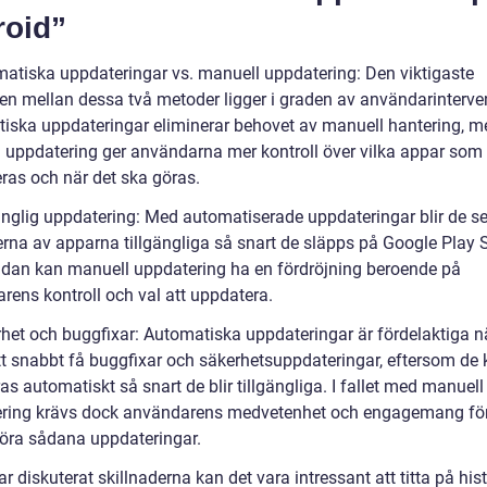
roid”
matiska uppdateringar vs. manuell uppdatering: Den viktigaste
den mellan dessa två metoder ligger i graden av användarinterve
iska uppdateringar eliminerar behovet av manuell hantering, 
 uppdatering ger användarna mer kontroll över vilka appar som
ras och när det ska göras.
gänglig uppdatering: Med automatiserade uppdateringar blir de s
erna av apparna tillgängliga så snart de släpps på Google Play S
idan kan manuell uppdatering ha en fördröjning beroende på
rens kontroll och val att uppdatera.
rhet och buggfixar: Automatiska uppdateringar är fördelaktiga n
att snabbt få buggfixar och säkerhetsuppdateringar, eftersom de
ras automatiskt så snart de blir tillgängliga. I fallet med manuell
ring krävs dock användarens medvetenhet och engagemang för
ra sådana uppdateringar.
ar diskuterat skillnaderna kan det vara intressant att titta på his