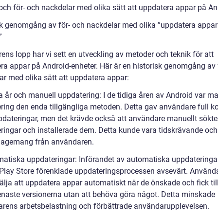
 och för- och nackdelar med olika sätt att uppdatera appar på An
sk genomgång av för- och nackdelar med olika ”uppdatera appar
”
ens lopp har vi sett en utveckling av metoder och teknik för att
ra appar på Android-enheter. Här är en historisk genomgång av 
ar med olika sätt att uppdatera appar:
a år och manuell uppdatering: I de tidiga åren av Android var ma
ring den enda tillgängliga metoden. Detta gav användare full ko
pdateringar, men det krävde också att användare manuellt sökte 
ringar och installerade dem. Detta kunde vara tidskrävande och
gagemang från användaren.
matiska uppdateringar: Införandet av automatiska uppdateringar
Play Store förenklade uppdateringsprocessen avsevärt. Använd
älja att uppdatera appar automatiskt när de önskade och fick ti
 senaste versionerna utan att behöva göra något. Detta minskade
rens arbetsbelastning och förbättrade användarupplevelsen.