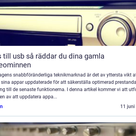
sb så räddar du dina gamla
deominnen
gens snabbföränderliga teknikmarknad är det av yttersta vikt a
 sina appar uppdaterade för att säkerställa optimerad prestand
ång till de senaste funktionerna. I denna artikel kommer vi att ut
en av att uppdatera appa...
n
11 juni