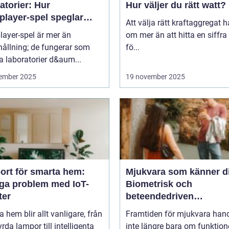
atorier: Hur
Hur väljer du rätt watt?
player-spel speglar
Att välja rätt kraftaggregat 
kligt beteende
layer-spel är mer än
om mer än att hitta en siffra
ållning; de fungerar som
fö...
a laboratorier d&aum...
ember 2025
19 november 2025
ort för smarta hem:
Mjukvara som känner d
iga problem med IoT-
Biometrisk och
ter
beteendedriven
personalisering
 hem blir allt vanligare, från
Framtiden för mjukvara hand
yrda lampor till intelligenta
inte längre bara om funktion