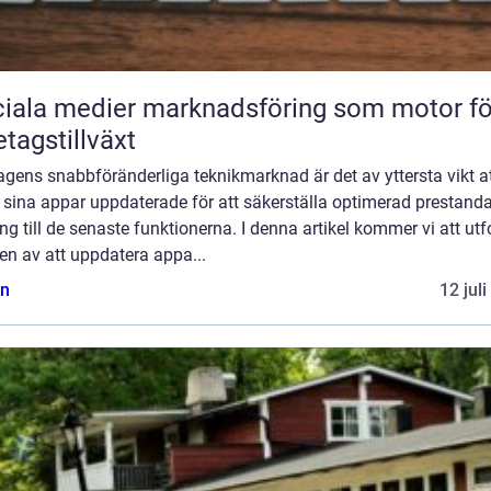
iala medier marknadsföring som motor fö
etagstillväxt
gens snabbföränderliga teknikmarknad är det av yttersta vikt a
 sina appar uppdaterade för att säkerställa optimerad prestand
ång till de senaste funktionerna. I denna artikel kommer vi att ut
en av att uppdatera appa...
n
12 jul