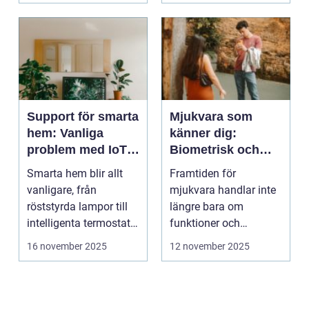
Support för smarta
Mjukvara som
hem: Vanliga
känner dig:
problem med IoT-
Biometrisk och
enheter
beteendedriven
Smarta hem blir allt
Framtiden för
personalisering
vanligare, från
mjukvara handlar inte
röststyrda lampor till
längre bara om
intelligenta termostater
funktioner och
och ...
användargränss...
16 november 2025
12 november 2025