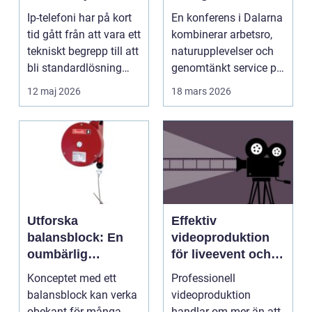
fler företag att byta
hjärtat av sverige
Ip-telefoni har på kort
En konferens i Dalarna
tid gått från att vara ett
kombinerar arbetsro,
tekniskt begrepp till att
naturupplevelser och
bli standardlösning
genomtänkt service på
för...
et...
12 maj 2026
18 mars 2026
Utforska
Effektiv
balansblock: En
videoproduktion
oumbärlig
för liveevent och
komponent i
företag
Konceptet med ett
Professionell
industrin
balansblock kan verka
videoproduktion
obekant för många
handlar om mer än att