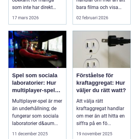
som inte har direkt
bara filma och visa
erfarenhet ...
rörliga bilder. När
17 mars 2026
02 februari 2026
företag ...
Spel som sociala
Förståelse för
laboratorier: Hur
kraftaggregat: Hur
multiplayer-spel
väljer du rätt watt?
speglar mänskligt
Multiplayer-spel är mer
Att välja rätt
beteende
än underhållning; de
kraftaggregat handlar
fungerar som sociala
om mer än att hitta en
laboratorier d&aum...
siffra på en fö...
11 december 2025
19 november 2025