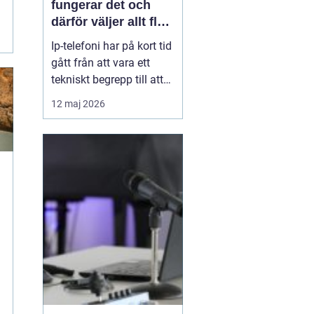
fungerar det och
därför väljer allt fler
företag att byta
Ip-telefoni har på kort tid
gått från att vara ett
tekniskt begrepp till att
bli standardlösning för
12 maj 2026
många företag och
privatpersoner. När de
gamla kopparnäten
stängs ner tvingas
många att se över sin
telefoni, men
förändringen öppnar
också för smart...
m