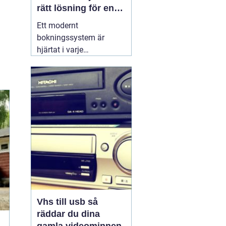
rätt lösning för en
effektivare vardag
Ett modernt
bokningssystem är
hjärtat i varje
hotellverksamhet. När
gäster förväntar sig
snabb onlinebokning,
smidig incheckning och
tydlig kommunikation,
räcker det inte längre
med excelark eller
manuella listor. Ett
genomtänkt
30 juni
2026
Vhs till usb så
räddar du dina