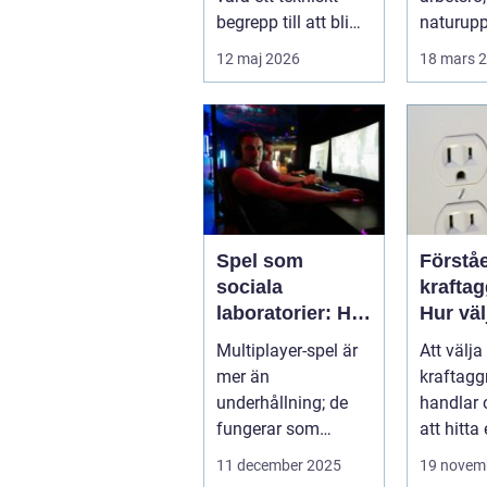
begrepp till att bli
naturupp
standardlösning
och gen
12 maj 2026
18 mars 
för...
service p
Spel som
Förståe
sociala
kraftag
laboratorier: Hur
Hur väl
multiplayer-spel
rätt wa
Multiplayer-spel är
Att välja 
speglar
mer än
kraftagg
mänskligt
underhållning; de
handlar
beteende
fungerar som
att hitta
sociala laboratorier
en fö...
11 december 2025
19 novem
d&aum...