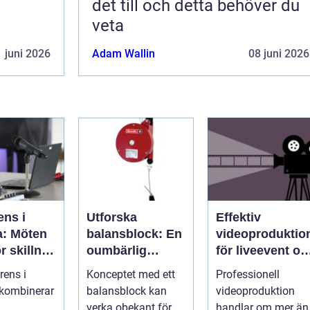
det till och detta behöver du
veta
 juni 2026
Adam Wallin
08 juni 2026
ens i
Utforska
Effektiv
a: Möten
balansblock: En
videoproduktio
r skillnad
oumbärlig
för liveevent oc
t av
komponent i
företag
rens i
Konceptet med ett
Professionell
e
industrin
 kombinerar
balansblock kan
videoproduktion
verka obekant för
handlar om mer än