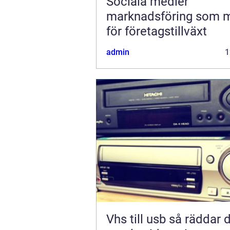
Sociala medier
marknadsföring som 
för företagstillväxt
admin
1
Vhs till usb så räddar du dina