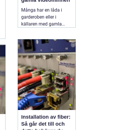
gamla videominnen
Många har en låda i
garderoben eller i
källaren med gamla
videoband från barnens
första steg,
skolavslutningar och
födelsedagar. Spelaren
fungerar kanske inte
längre, och varje år som
går riskerar banden att
bli sämre. Genom att
föra
11 juni 2026
Installation av fiber:
Så går det till och