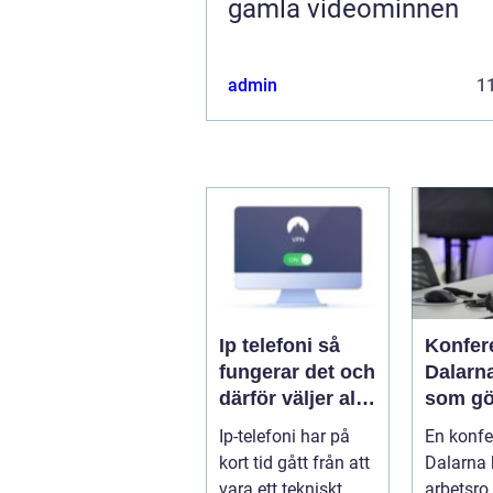
gamla videominnen
admin
11
Ip telefoni så
Konfer
fungerar det och
Dalarn
därför väljer allt
som gö
fler företag att
i hjärta
Ip-telefoni har på
En konfe
byta
sverig
kort tid gått från att
Dalarna
vara ett tekniskt
arbetsro,