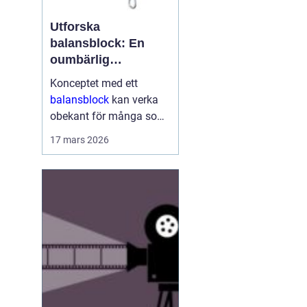
Utforska
balansblock: En
oumbärlig
komponent i
Konceptet med ett
industrin
balansblock
kan verka
obekant för många som
inte har direkt erfarenhet
17 mars 2026
inom vissa branscher.
Ändå är dessa smidiga
anordningar väsen...