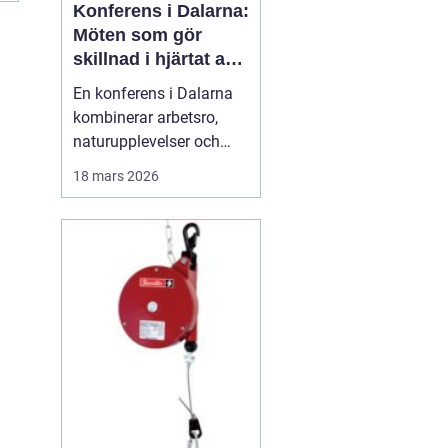
Konferens i Dalarna:
Möten som gör
skillnad i hjärtat av
sverige
En konferens i Dalarna
kombinerar arbetsro,
naturupplevelser och
genomtänkt service på
18 mars 2026
ett sätt som många
företag efterfrågar idag.
Regionen erbjuder en
tydlig paus från
vardagens tempo, utan
att ge avkall p&ari...