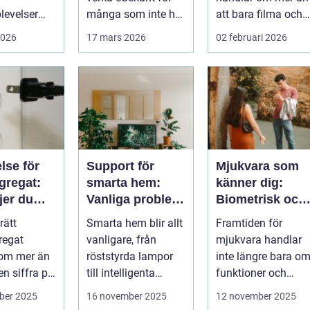
levelser
många som inte har
att bara filma och
omtänkt
direkt erfarenhet ...
visa rörliga bilder.
2026
17 mars 2026
02 februari 2026
å et...
När företag ...
lse för
Support för
Mjukvara som
gregat:
smarta hem:
känner dig:
jer du
Vanliga problem
Biometrisk och
tt?
med IoT-enheter
beteendedriven
rätt
Smarta hem blir allt
Framtiden för
personalisering
regat
vanligare, från
mjukvara handlar
 om mer än
röststyrda lampor
inte längre bara o
 en siffra på
till intelligenta
funktioner och
termostater och ...
användargränss...
ber 2025
16 november 2025
12 november 2025