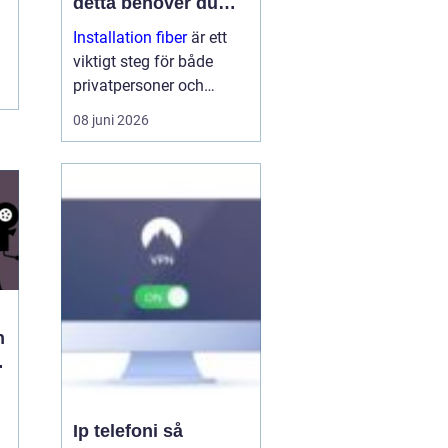
detta behöver du
veta
Installation fiber
är ett
viktigt steg för både
privatpersoner och
företag som vill ha
08 juni 2026
stabilt och snabbt
internet. Med rätt
planering, kunniga
tekniker och bra
utrustning få...
n
h
Ip telefoni så