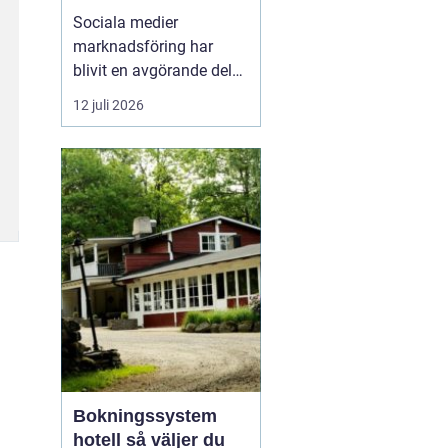
företagstillväxt
Sociala medier
marknadsföring har
blivit en avgörande del
av hur företag växer,
12 juli 2026
bygger förtroende och
får nya kunder. Genom
att arbeta strukturerat
med innehåll,
annonsering och
uppföljning kan företag
s...
Bokningssystem
hotell så väljer du