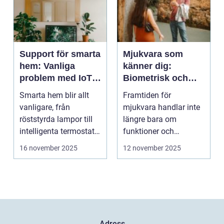
Support för smarta
Mjukvara som
hem: Vanliga
känner dig:
problem med IoT-
Biometrisk och
enheter
beteendedriven
Smarta hem blir allt
Framtiden för
personalisering
vanligare, från
mjukvara handlar inte
röststyrda lampor till
längre bara om
intelligenta termostater
funktioner och
och ...
användargränss...
16 november 2025
12 november 2025
Adress