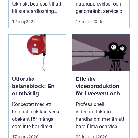
tekniskt begrepp till att
naturupplevelser och
bli standardlösning
genomtänkt service på
för...
et...
12 maj 2026
18 mars 2026
Utforska
Effektiv
balansblock: En
videoproduktion
oumbärlig
för liveevent och
komponent i
företag
Konceptet med ett
Professionell
industrin
balansblock kan verka
videoproduktion
obekant för många
handlar om mer än att
som inte har direkt
bara filma och visa
erfarenhet ...
rörliga bilder. När
17 mars 2026
02 februari 2026