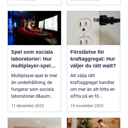
företag ...
Spel som sociala
Förståelse för
laboratorier: Hur
kraftaggregat: Hur
multiplayer-spel
väljer du rätt watt?
speglar mänskligt
Multiplayer-spel är mer
Att välja rätt
beteende
än underhållning; de
kraftaggregat handlar
fungerar som sociala
om mer än att hitta en
laboratorier d&aum...
siffra på en fö...
11 december 2025
19 november 2025