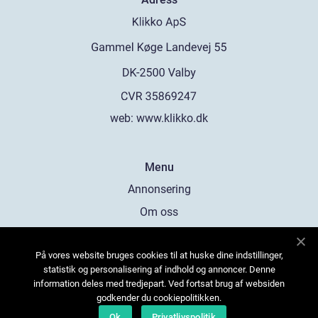
web:
www.klikko.dk
Menu
Annonsering
Om oss
Cookies
På vores website bruges cookies til at huske dine indstillinger,
Kontakta oss
statistik og personalisering af indhold og annoncer. Denne
Sitemap
information deles med tredjepart. Ved fortsat brug af websiden
godkender du cookiepolitikken.
Ok
Privatlivspolitik