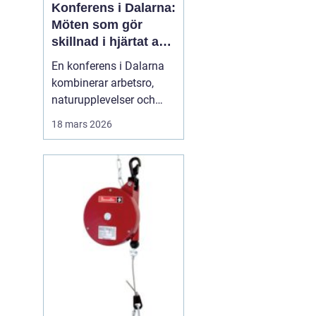
Konferens i Dalarna:
Möten som gör
skillnad i hjärtat av
sverige
En konferens i Dalarna
kombinerar arbetsro,
naturupplevelser och
genomtänkt service på
18 mars 2026
ett sätt som många
företag efterfrågar idag.
Regionen erbjuder en
tydlig paus från
vardagens tempo, utan
att ge avkall p&ari...