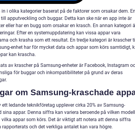
n i olika kategorier baserat på de faktorer som orsakar dem. E
 till apputveckling och buggar. Detta kan ske när en app inte är
r eller har en bugg som orsakar en krasch. En annan kategori ä
teringar. Efter en systemuppdatering kan vissa appar vara
na och krasha som ett resultat. En tredje kategori är krascher ti
ung-enhet har för mycket data och appar som körs samtidigt, 
ppar kan krascha.
ats av krascher på Samsung-enheter är Facebook, Instagram o
nsliga för buggar och inkompatibiliteter på grund av deras
gar.
ingar om Samsung-kraschade app
 ett ledande teknikföretag upplever cirka 20% av Samsung-
sina appar. Denna siffra kan variera beroende på vilken model
ka appar som körs. Det är viktigt att notera att denna siffra
 rapporterats och det verkliga antalet kan vara högre.