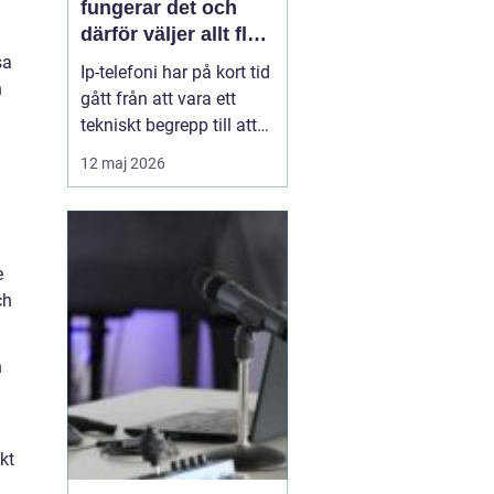
fungerar det och
därför väljer allt fler
företag att byta
sa
Ip-telefoni har på kort tid
n
gått från att vara ett
tekniskt begrepp till att
bli standardlösning för
12 maj 2026
många företag och
privatpersoner. När de
gamla kopparnäten
stängs ner tvingas
e
många att se över sin
ch
telefoni, men
förändringen öppnar
också för smart...
h
kt