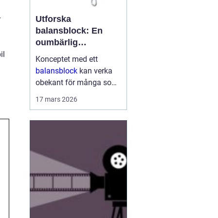
Utforska
r
balansblock: En
oumbärlig
komponent i
il
Konceptet med ett
industrin
balansblock
kan verka
obekant för många som
inte har direkt erfarenhet
17 mars 2026
inom vissa branscher.
Ändå är dessa smidiga
anordningar väsen...