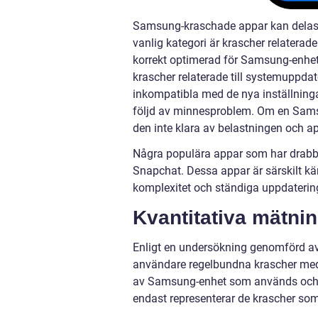
Samsung-kraschade appar kan delas i
vanlig kategori är krascher relaterade
korrekt optimerad för Samsung-enhete
krascher relaterade till systemuppda
inkompatibla med de nya inställningar
följd av minnesproblem. Om en Sams
den inte klara av belastningen och a
Några populära appar som har drabb
Snapchat. Dessa appar är särskilt kä
komplexitet och ständiga uppdaterin
Kvantitativa mätn
Enligt en undersökning genomförd av
användare regelbundna krascher med 
av Samsung-enhet som används och vil
endast representerar de krascher som