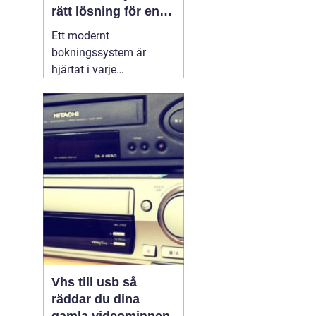
rätt lösning för en
effektivare vardag
Ett modernt
bokningssystem är
hjärtat i varje
hotellverksamhet. När
gäster förväntar sig
snabb onlinebokning,
smidig incheckning och
tydlig kommunikation,
räcker det inte längre
med excelark eller
manuella listor. Ett
genomtänkt
30 juni
2026
Vhs till usb så
räddar du dina