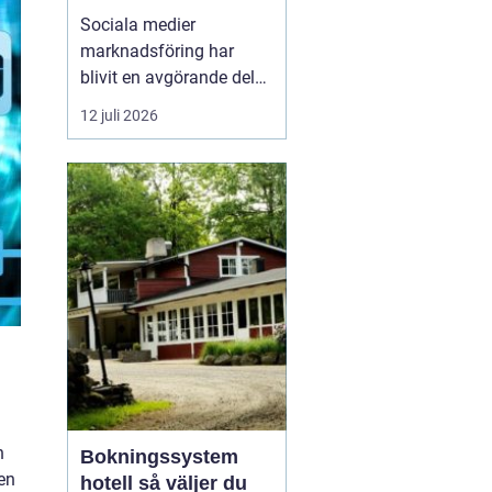
företagstillväxt
Sociala medier
marknadsföring har
blivit en avgörande del
av hur företag växer,
12 juli 2026
bygger förtroende och
får nya kunder. Genom
att arbeta strukturerat
med innehåll,
annonsering och
uppföljning kan företag
s...
h
Bokningssystem
en
hotell så väljer du