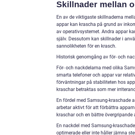
Skillnader mellan 
En av de viktigaste skillnaderna mel
appar kan krascha på grund av inkom
av operativsystemet. Andra appar kan
själv. Dessutom kan skillnader i an
sannolikheten för en krasch.
Historisk genomgång av för- och na
För- och nackdelarna med olika Sams
smarta telefoner och appar var relat
förväntningar på stabiliteten hos ap
kraschar betraktas som mer irriteran
En fördel med Samsung-kraschade app
arbetar aktivt för att förbättra apparn
kraschar och en bättre övergripande
En nackdel med Samsung-kraschade app
optimerade eller inte håller jämna 