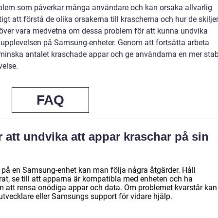
blem som påverkar många användare och kan orsaka allvarlig
tigt att förstå de olika orsakerna till krascherna och hur de skilje
höver vara medvetna om dessa problem för att kunna undvika
ppupplevelsen på Samsung-enheter. Genom att fortsätta arbeta
minska antalet kraschade appar och ge användarna en mer stab
velse.
FAQ
 att undvika att appar kraschar på sin
r på en Samsung-enhet kan man följa några åtgärder. Håll
t, se till att apparna är kompatibla med enheten och ha
om att rensa onödiga appar och data. Om problemet kvarstår kan
utvecklare eller Samsungs support för vidare hjälp.