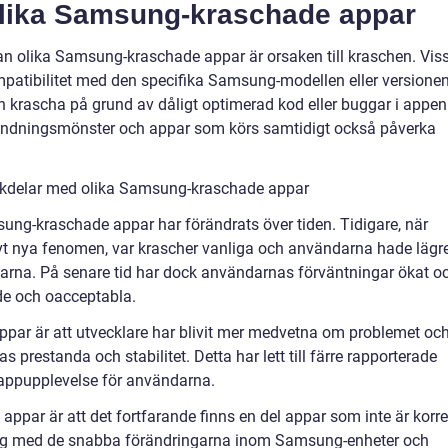
olika Samsung-kraschade appar
lan olika Samsung-kraschade appar är orsaken till kraschen. Vis
patibilitet med den specifika Samsung-modellen eller versione
 krascha på grund av dåligt optimerad kod eller buggar i appen
vändningsmönster och appar som körs samtidigt också påverka
ckdelar med olika Samsung-kraschade appar
ung-kraschade appar har förändrats över tiden. Tidigare, när
ivt nya fenomen, var krascher vanliga och användarna hade lägr
parna. På senare tid har dock användarnas förväntningar ökat o
de och oacceptabla.
ar är att utvecklare har blivit mer medvetna om problemet oc
as prestanda och stabilitet. Detta har lett till färre rapporterade
 appupplevelse för användarna.
ar är att det fortfarande finns en del appar som inte är korre
steg med de snabba förändringarna inom Samsung-enheter och