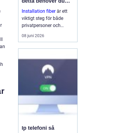
detta behöver du
veta
n
Installation fiber
är ett
viktigt steg för både
r
privatpersoner och
företag som vill ha
08 juni 2026
ll
stabilt och snabbt
kan
internet. Med rätt
planering, kunniga
tekniker och bra
ch
utrustning få...
ar
l
Ip telefoni så