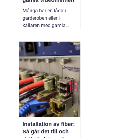
gamla videominnen
Många har en låda i
garderoben eller i
källaren med gamla
videoband från barnens
första steg,
skolavslutningar och
födelsedagar. Spelaren
fungerar kanske inte
längre, och varje år som
går riskerar banden att
bli sämre. Genom att
föra
11 juni 2026
Installation av fiber:
Så går det till och