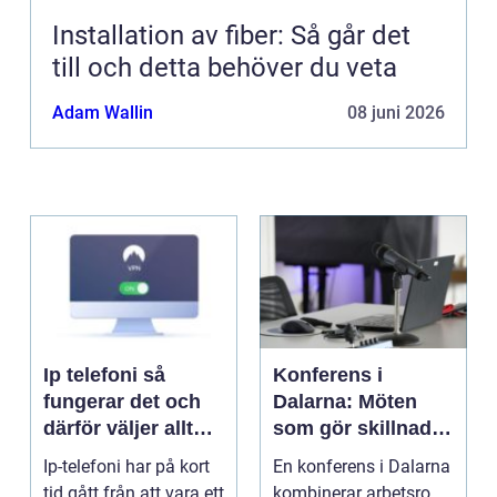
Installation av fiber: Så går det
till och detta behöver du veta
Adam Wallin
08 juni 2026
Ip telefoni så
Konferens i
fungerar det och
Dalarna: Möten
därför väljer allt
som gör skillnad i
fler företag att byta
hjärtat av sverige
Ip-telefoni har på kort
En konferens i Dalarna
tid gått från att vara ett
kombinerar arbetsro,