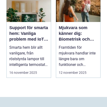
Support för smarta
Mjukvara som
hem: Vanliga
känner dig:
problem med IoT-
Biometrisk och
enheter
beteendedriven
Smarta hem blir allt
Framtiden för
personalisering
vanligare, från
mjukvara handlar inte
röststyrda lampor till
längre bara om
intelligenta termostater
funktioner och
och ...
användargränss...
16 november 2025
12 november 2025