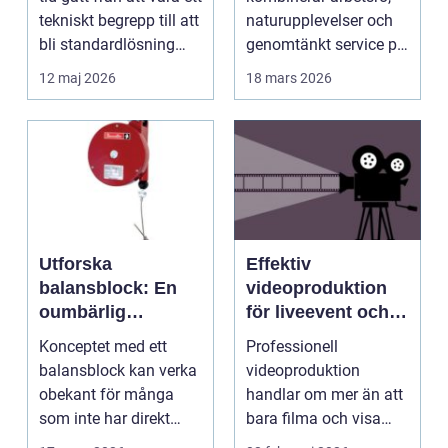
tekniskt begrepp till att
naturupplevelser och
bli standardlösning
genomtänkt service på
för...
et...
12 maj 2026
18 mars 2026
Utforska
Effektiv
balansblock: En
videoproduktion
oumbärlig
för liveevent och
komponent i
företag
Konceptet med ett
Professionell
industrin
balansblock kan verka
videoproduktion
obekant för många
handlar om mer än att
som inte har direkt
bara filma och visa
erfarenhet ...
rörliga bilder. När