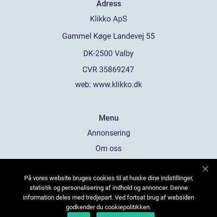
Adress
web:
www.klikko.dk
Menu
Annonsering
Om oss
Cookies
På vores website bruges cookies til at huske dine indstillinger,
Kontakta oss
statistik og personalisering af indhold og annoncer. Denne
Sitemap
information deles med tredjepart. Ved fortsat brug af websiden
godkender du cookiepolitikken.