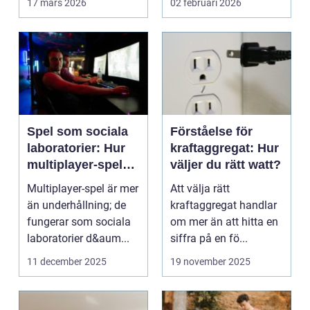
17 mars 2026
02 februari 2026
företag ...
Spel som sociala
Förståelse för
laboratorier: Hur
kraftaggregat: Hur
multiplayer-spel
väljer du rätt watt?
speglar mänskligt
Multiplayer-spel är mer
Att välja rätt
beteende
än underhållning; de
kraftaggregat handlar
fungerar som sociala
om mer än att hitta en
laboratorier d&aum...
siffra på en fö...
11 december 2025
19 november 2025