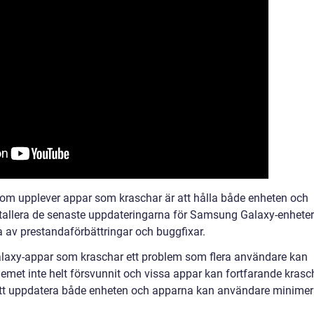
om upplever appar som kraschar är att hålla både enheten och
tallera de senaste uppdateringarna för Samsung Galaxy-enheter
 av prestandaförbättringar och buggfixar.
axy-appar som kraschar ett problem som flera användare kan
blemet inte helt försvunnit och vissa appar kan fortfarande krasc
 att uppdatera både enheten och apparna kan användare minime