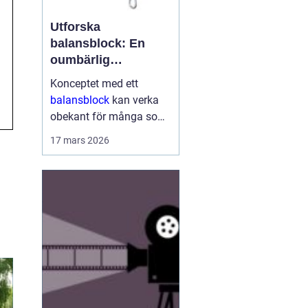
Utforska
balansblock: En
oumbärlig
komponent i
Konceptet med ett
industrin
balansblock
kan verka
obekant för många som
inte har direkt erfarenhet
17 mars 2026
inom vissa branscher.
Ändå är dessa smidiga
anordningar väsen...