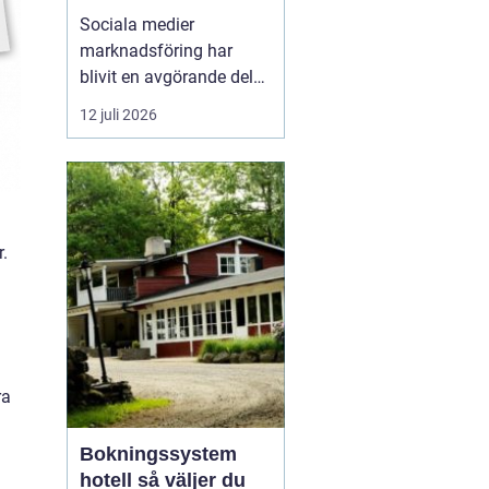
företagstillväxt
Sociala medier
marknadsföring har
blivit en avgörande del
av hur företag växer,
12 juli 2026
bygger förtroende och
får nya kunder. Genom
att arbeta strukturerat
med innehåll,
annonsering och
.
uppföljning kan företag
s...
ra
Bokningssystem
hotell så väljer du