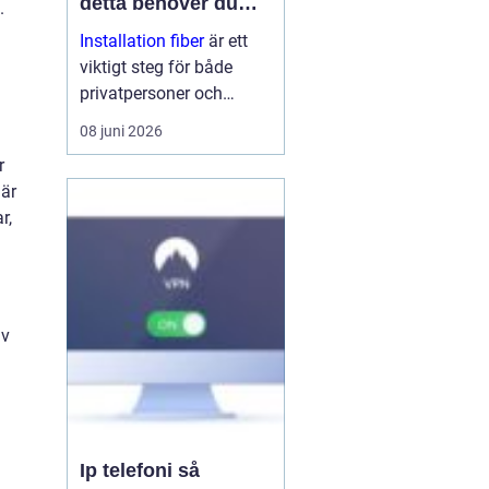
detta behöver du
.
veta
Installation fiber
är ett
viktigt steg för både
privatpersoner och
företag som vill ha
08 juni 2026
stabilt och snabbt
r
internet. Med rätt
 är
planering, kunniga
r,
tekniker och bra
utrustning få...
av
Ip telefoni så