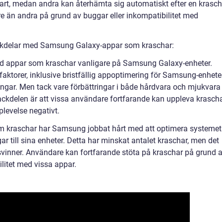
art, medan andra kan återhämta sig automatiskt efter en krasch
e än andra på grund av buggar eller inkompatibilitet med
ckdelar med Samsung Galaxy-appar som kraschar:
ed appar som kraschar vanligare på Samsung Galaxy-enheter.
aktorer, inklusive bristfällig appoptimering för Samsung-enhete
ngar. Men tack vare förbättringar i både hårdvara och mjukvara
ackdelen är att vissa användare fortfarande kan uppleva krascha
levelse negativt.
m kraschar har Samsung jobbat hårt med att optimera systemet
 till sina enheter. Detta har minskat antalet kraschar, men det
rsvinner. Användare kan fortfarande stöta på kraschar på grund 
litet med vissa appar.