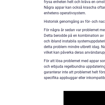
frysa enheten helt och kräva en omst
Några appar kan också krascha oftar
enhetens operativsystem.
Historisk genomgång av för- och na
För några år sedan var problemet m
Detta berodde på en kombination av f
och ibland instabila systemuppdateri
detta problem mindre utbrett idag. N
vilket kan påverka deras användarupp
För att lösa problemet med appar so
och erbjuda regelbundna uppdateringar
garanterar inte att problemet helt fö
specifika appbuggar eller inkompatibi