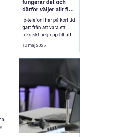
fungerar det och
därför väljer allt fler
företag att byta
Ip-telefoni har på kort tid
gått från att vara ett
tekniskt begrepp till att
bli standardlösning för
12 maj 2026
många företag och
privatpersoner. När de
gamla kopparnäten
stängs ner tvingas
många att se över sin
telefoni, men
förändringen öppnar
också för smart...
ha.
ra