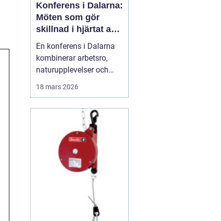
Konferens i Dalarna:
Möten som gör
skillnad i hjärtat av
sverige
En konferens i Dalarna
kombinerar arbetsro,
naturupplevelser och
genomtänkt service på
18 mars 2026
ett sätt som många
företag efterfrågar idag.
Regionen erbjuder en
tydlig paus från
vardagens tempo, utan
att ge avkall p&ari...