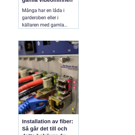
gamla videominnen
Många har en låda i
garderoben eller i
källaren med gamla
videoband från barnens
första steg,
skolavslutningar och
födelsedagar. Spelaren
fungerar kanske inte
längre, och varje år som
går riskerar banden att
bli sämre. Genom att
föra
11 juni 2026
Installation av fiber:
Så går det till och