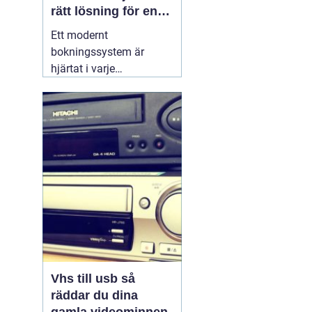
rätt lösning för en
effektivare vardag
Ett modernt
bokningssystem är
hjärtat i varje
hotellverksamhet. När
gäster förväntar sig
snabb onlinebokning,
smidig incheckning och
tydlig kommunikation,
räcker det inte längre
med excelark eller
manuella listor. Ett
genomtänkt
30 juni
2026
Vhs till usb så
räddar du dina