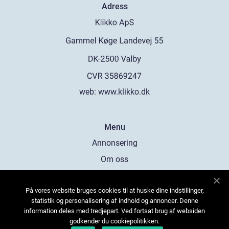
Adress
web:
www.klikko.dk
Menu
Annonsering
Om oss
Cookies
På vores website bruges cookies til at huske dine indstillinger,
Kontakta oss
statistik og personalisering af indhold og annoncer. Denne
Sitemap
information deles med tredjepart. Ved fortsat brug af websiden
godkender du cookiepolitikken.