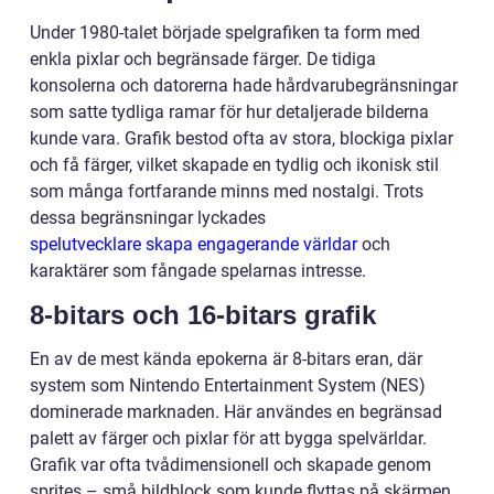
Under 1980-talet började spelgrafiken ta form med
enkla pixlar och begränsade färger. De tidiga
konsolerna och datorerna hade hårdvarubegränsningar
som satte tydliga ramar för hur detaljerade bilderna
kunde vara. Grafik bestod ofta av stora, blockiga pixlar
och få färger, vilket skapade en tydlig och ikonisk stil
som många fortfarande minns med nostalgi. Trots
dessa begränsningar lyckades
spelutvecklare skapa engagerande världar
och
karaktärer som fångade spelarnas intresse.
8-bitars och 16-bitars grafik
En av de mest kända epokerna är 8-bitars eran, där
system som Nintendo Entertainment System (NES)
dominerade marknaden. Här användes en begränsad
palett av färger och pixlar för att bygga spelvärldar.
Grafik var ofta tvådimensionell och skapade genom
sprites – små bildblock som kunde flyttas på skärmen.