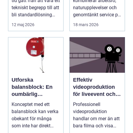
tid gått från att vara ett
kombinerar arbetsro,
tekniskt begrepp till att
naturupplevelser och
bli standardlösning
genomtänkt service på
för...
et...
12 maj 2026
18 mars 2026
Utforska
Effektiv
balansblock: En
videoproduktion
oumbärlig
för liveevent och
komponent i
företag
Konceptet med ett
Professionell
industrin
balansblock kan verka
videoproduktion
obekant för många
handlar om mer än att
som inte har direkt
bara filma och visa
erfarenhet ...
rörliga bilder. När