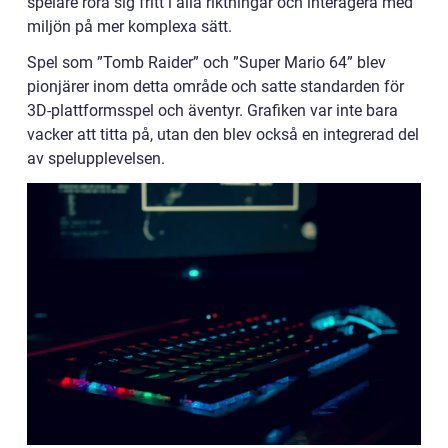
spelare röra sig fritt i alla riktningar och interagera med
miljön på mer komplexa sätt.
Spel som ”Tomb Raider” och ”Super Mario 64” blev
pionjärer inom detta område och satte standarden för
3D-plattformsspel och äventyr. Grafiken var inte bara
vacker att titta på, utan den blev också en integrerad del
av spelupplevelsen.