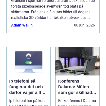
Grafiken i spel har förändrats dramatiskt sedan de
första pixelbaserade äventyren tog plats på
skärmarna. Från enkla 8-bitars bilder till dagens
realistiska 3D-världar har tekniken utvecklats i
rasande takt. ...
Adam Wallin
08 juni 2026
Ip telefoni så
Konferens i
fungerar det och
Dalarna: Möten
därför väljer allt
som gör skillnad i
fler företag att byta
hjärtat av sverige
Ip-telefoni har på kort
En konferens i Dalarna