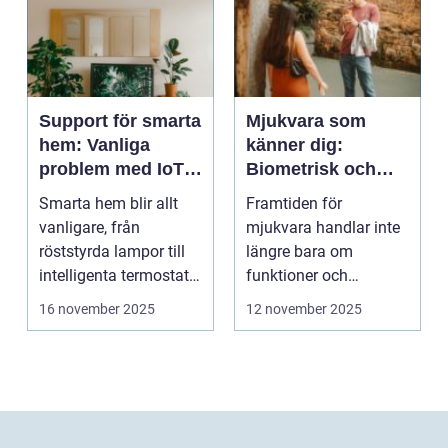
Support för smarta
Mjukvara som
hem: Vanliga
känner dig:
problem med IoT-
Biometrisk och
enheter
beteendedriven
Smarta hem blir allt
Framtiden för
personalisering
vanligare, från
mjukvara handlar inte
röststyrda lampor till
längre bara om
intelligenta termostater
funktioner och
och ...
användargränss...
16 november 2025
12 november 2025