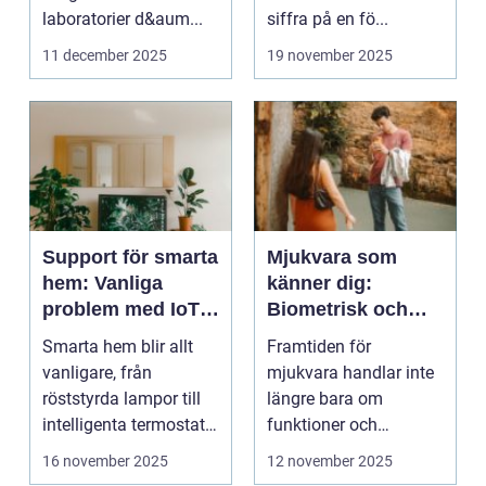
laboratorier d&aum...
siffra på en fö...
11 december 2025
19 november 2025
Support för smarta
Mjukvara som
hem: Vanliga
känner dig:
problem med IoT-
Biometrisk och
enheter
beteendedriven
Smarta hem blir allt
Framtiden för
personalisering
vanligare, från
mjukvara handlar inte
röststyrda lampor till
längre bara om
intelligenta termostater
funktioner och
och ...
användargränss...
16 november 2025
12 november 2025