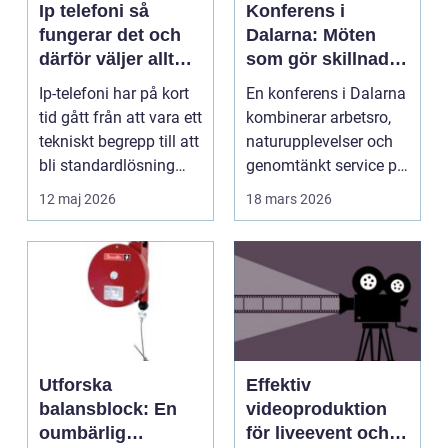
Ip telefoni så
Konferens i
fungerar det och
Dalarna: Möten
därför väljer allt
som gör skillnad i
fler företag att byta
hjärtat av sverige
Ip-telefoni har på kort
En konferens i Dalarna
tid gått från att vara ett
kombinerar arbetsro,
tekniskt begrepp till att
naturupplevelser och
bli standardlösning
genomtänkt service på
för...
et...
12 maj 2026
18 mars 2026
Utforska
Effektiv
balansblock: En
videoproduktion
oumbärlig
för liveevent och