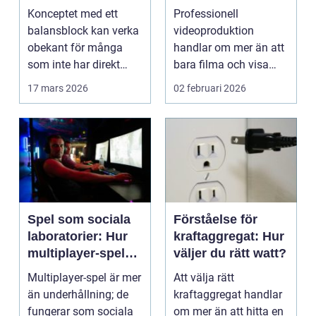
komponent i
företag
Konceptet med ett
Professionell
industrin
balansblock kan verka
videoproduktion
obekant för många
handlar om mer än att
som inte har direkt
bara filma och visa
erfarenhet ...
rörliga bilder. När
17 mars 2026
02 februari 2026
företag ...
Spel som sociala
Förståelse för
laboratorier: Hur
kraftaggregat: Hur
multiplayer-spel
väljer du rätt watt?
speglar mänskligt
Multiplayer-spel är mer
Att välja rätt
beteende
än underhållning; de
kraftaggregat handlar
fungerar som sociala
om mer än att hitta en