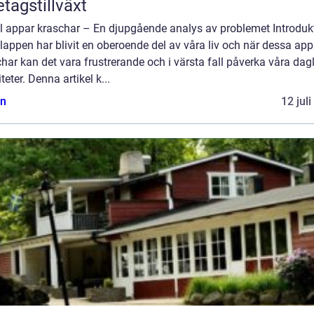
etagstillväxt
l appar kraschar – En djupgående analys av problemet Introduk
appen har blivit en oberoende del av våra liv och när dessa app
har kan det vara frustrerande och i värsta fall påverka våra dag
iteter. Denna artikel k...
n
12 jul