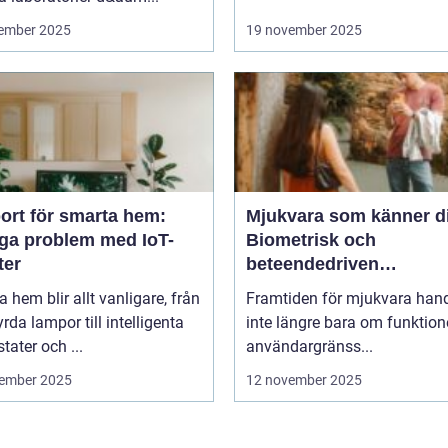
ember 2025
19 november 2025
ort för smarta hem:
Mjukvara som känner d
iga problem med IoT-
Biometrisk och
ter
beteendedriven
personalisering
 hem blir allt vanligare, från
Framtiden för mjukvara hand
yrda lampor till intelligenta
inte längre bara om funktion
tater och ...
användargränss...
ember 2025
12 november 2025