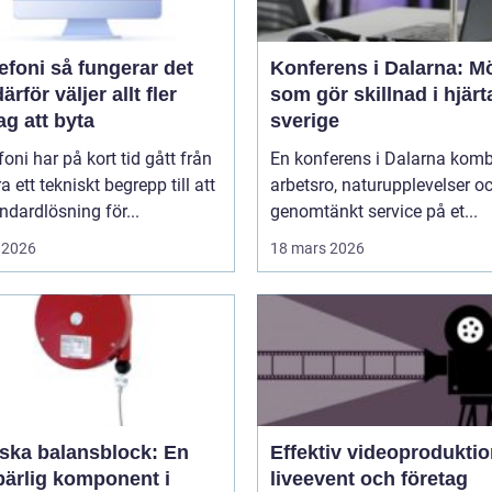
å fungerar det
Konferens i Dalarna: M
ärför väljer allt fler
som gör skillnad i hjärt
ag att byta
sverige
efoni har på kort tid gått från
En konferens i Dalarna komb
ra ett tekniskt begrepp till att
arbetsro, naturupplevelser o
andardlösning för...
genomtänkt service på et...
 2026
18 mars 2026
rska balansblock: En
Effektiv videoproduktio
ärlig komponent i
liveevent och företag