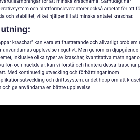
varutillämpningar för att minska krascharna. Samtidigt har
erativsystem och plattformsleverantörer också arbetat för att fö
a och stabilitet, vilket hjälper till att minska antalet kraschar.
utning:
appar kraschar” kan vara ett frustrerande och allvarligt problem
r användarnas upplevelse negativt. Men genom en djupgående 
emet, inklusive olika typer av kraschar, kvantitativa mätningar 
ka för- och nackdelar, kan vi förstå och hantera dessa kraschar p
ätt. Med kontinuerlig utveckling och förbättringar inom
plikationsutveckling och driftssystem, är det hopp om att krasc
 och ge användarna en bättre upplevelse.