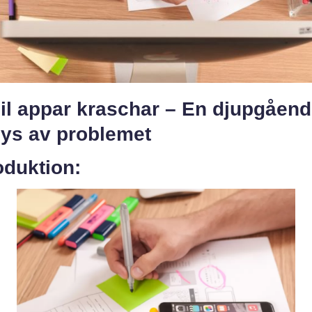
il appar kraschar – En djupgåen
lys av problemet
oduktion: