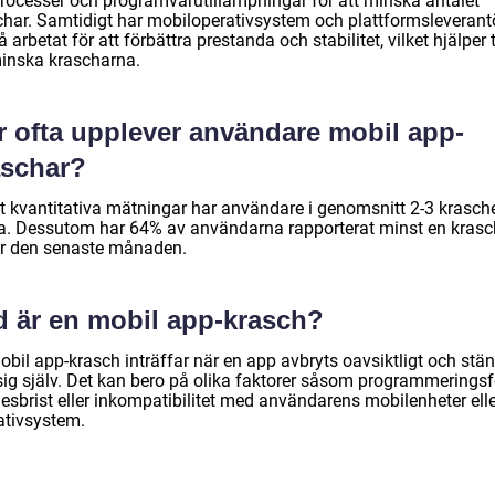
processer och programvarutillämpningar för att minska antalet
char. Samtidigt har mobiloperativsystem och plattformsleverant
 arbetat för att förbättra prestanda och stabilitet, vilket hjälper t
minska krascharna.
r ofta upplever användare mobil app-
aschar?
gt kvantitativa mätningar har användare i genomsnitt 2-3 krasche
a. Dessutom har 64% av användarna rapporterat minst en krasc
r den senaste månaden.
d är en mobil app-krasch?
obil app-krasch inträffar när en app avbryts oavsiktligt och stä
sig själv. Det kan bero på olika faktorer såsom programmeringsfe
esbrist eller inkompatibilitet med användarens mobilenheter elle
ativsystem.