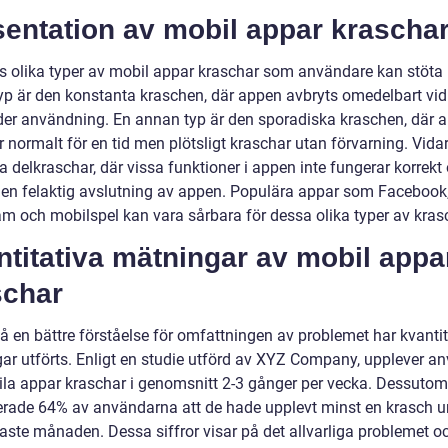
sentation av mobil appar krascha
ns olika typer av mobil appar kraschar som användare kan stöta 
typ är den konstanta kraschen, där appen avbryts omedelbart vid 
nder användning. En annan typ är den sporadiska kraschen, där 
 normalt för en tid men plötsligt kraschar utan förvarning. Vidar
 delkraschar, där vissa funktioner i appen inte fungerar korrekt
 en felaktig avslutning av appen. Populära appar som Facebook
am och mobilspel kan vara sårbara för dessa olika typer av kras
titativa mätningar av mobil appa
schar
få en bättre förståelse för omfattningen av problemet har kvanti
ar utförts. Enligt en studie utförd av XYZ Company, upplever a
ila appar kraschar i genomsnitt 2-3 gånger per vecka. Dessutom
erade 64% av användarna att de hade upplevt minst en krasch u
aste månaden. Dessa siffror visar på det allvarliga problemet o