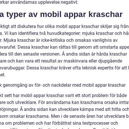
erkar användarnas upplevelse negativt.
a typer av mobil appar kraschar
iktigt att diskutera hur olika mobil appar kraschar skiljer sig från
a. Vi kan identifiera två huvudkategorier: mjuka kraschar och hå
. Mjuka kraschar är icke-kritiska och orsakas vanligtvis av
varufel. Dessa kraschar kan rättas till genom att omstarta appe
era till den senaste versionen. Å andra sidan är hårda kraschar
gare och kan vara ett resultat av maskinvara eller djupgående
varubuggar. Dessa kraschar kräver ofta teknisk expertis för att 
et.
sk genomgång av för- och nackdelar med mobil appar kraschar
kt sett har mobil appar kraschar varit ett stort problem för både
re och utvecklare. För användarna kan krascharna orsaka irrita
dröjningar. Å andra sidan kan utvecklare kämpa med att hitta oc
som orsakar krascharna. Men i de senaste åren har utvecklare bl
a om problemen och har förbättrat sina testprocesser och