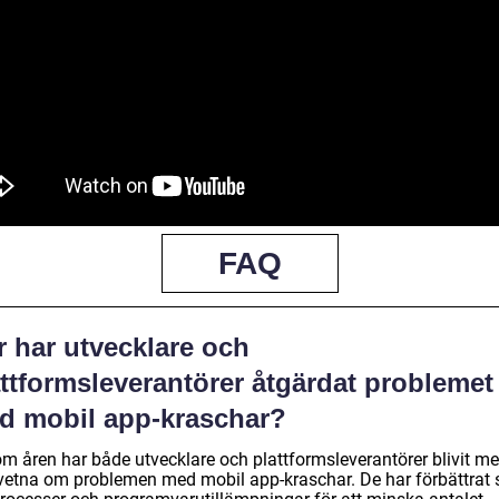
FAQ
r har utvecklare och
ttformsleverantörer åtgärdat problemet
d mobil app-kraschar?
m åren har både utvecklare och plattformsleverantörer blivit me
etna om problemen med mobil app-kraschar. De har förbättrat 