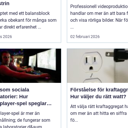
trin
Professionell videoprodukti
ptet med ett balansblock
handlar om mer än att bara 
erka obekant för många som
och visa rörliga bilder. När f
r direkt erfarenhet ...
...
s 2026
02 februari 2026
 som sociala
Förståelse för kraftagg
atorier: Hur
Hur väljer du rätt watt?
player-spel speglar
Att välja rätt kraftaggregat 
kligt beteende
layer-spel är mer än
om mer än att hitta en siffra
ållning; de fungerar som
fö...
a laboratorier d&aum...