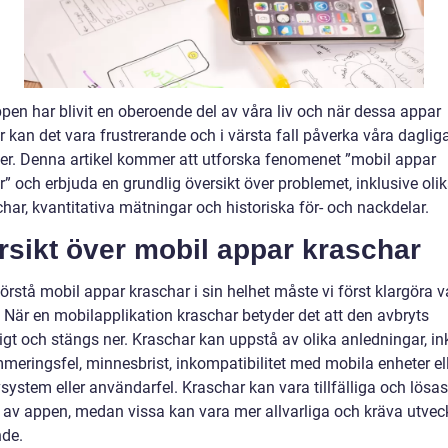
pen har blivit en oberoende del av våra liv och när dessa appar
 kan det vara frustrerande och i värsta fall påverka våra daglig
eter. Denna artikel kommer att utforska fenomenet ”mobil appar
” och erbjuda en grundlig översikt över problemet, inklusive olik
har, kvantitativa mätningar och historiska för- och nackdelar.
rsikt över mobil appar kraschar
förstå mobil appar kraschar i sin helhet måste vi först klargöra 
. När en mobilapplikation kraschar betyder det att den avbryts
igt och stängs ner. Kraschar kan uppstå av olika anledningar, in
meringsfel, minnesbrist, inkompatibilitet med mobila enheter el
vsystem eller användarfel. Kraschar kan vara tillfälliga och lös
 av appen, medan vissa kan vara mer allvarliga och kräva utvec
nde.