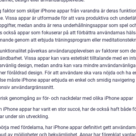
g faktor som skiljer iPhone appar från varandra är deras funktion
te. Vissa appar är utformade för att vara produktiva och underlä
ppgifter, medan andra är rena underhållningsappar som spel oc
ns också appar som fokuserar på att förbättra användarnas häl
nnande genom att erbjuda träningsprogram eller meditationstekn
funktionalitet påverkas användarupplevelsen av faktorer som de
ndbarhet. Vissa appar kan vara estetiskt tilltalande med en intu
rvänlig design, medan andra kan vara mindre användarvänliga 
mer föråldrad design. För att användare ska vara nöjda och ha en
lse måste iPhone appar erbjuda en enkel och smidig navigering
onsiv användargränssnitt.
orisk genomgång av för- och nackdelar med olika iPhone appar
 iPhone appar har varit en stor succé, har de också haft både fö
ar under sin utveckling.
börja med fördelarna, har iPhone appar definitivt gett användarn
tbud av möjligheter och bekvämlighet. Appar har förenklat varda