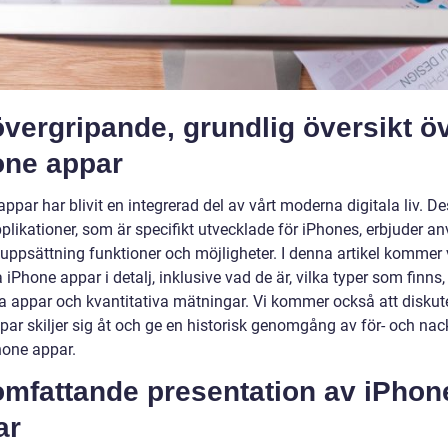
vergripande, grundlig översikt ö
one appar
ppar har blivit en integrerad del av vårt moderna digitala liv. D
plikationer, som är specifikt utvecklade för iPhones, erbjuder a
uppsättning funktioner och möjligheter. I denna artikel kommer v
 iPhone appar i detalj, inklusive vad de är, vilka typer som finns,
a appar och kvantitativa mätningar. Vi kommer också att diskut
par skiljer sig åt och ge en historisk genomgång av för- och nac
one appar.
omfattande presentation av iPhon
ar