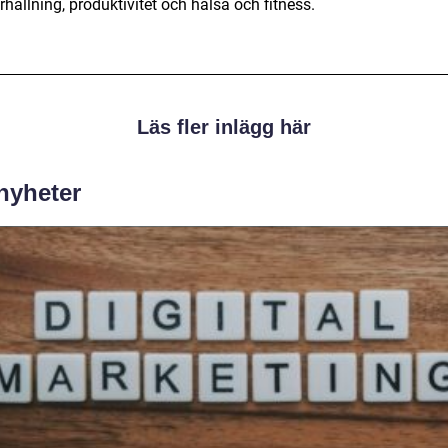
hållning, produktivitet och hälsa och fitness.
Läs fler inlägg här
 nyheter