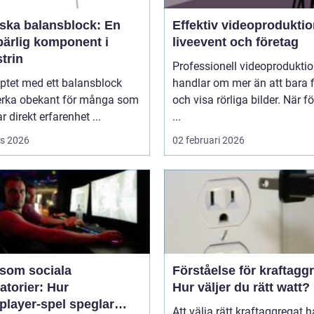
rska balansblock: En
Effektiv videoproduktio
ärlig komponent i
liveevent och företag
trin
Professionell videoprodukti
ptet med ett balansblock
handlar om mer än att bara 
erka obekant för många som
och visa rörliga bilder. När f
r direkt erfarenhet ...
...
s 2026
02 februari 2026
 som sociala
Förståelse för kraftagg
atorier: Hur
Hur väljer du rätt watt?
player-spel speglar
Att välja rätt kraftaggregat 