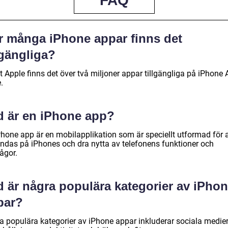
FAQ
r många iPhone appar finns det
lgängliga?
t Apple finns det över två miljoner appar tillgängliga på iPhone
.
d är en iPhone app?
Phone app är en mobilapplikation som är speciellt utformad för a
ndas på iPhones och dra nytta av telefonens funktioner och
ågor.
d är några populära kategorier av iPho
par?
a populära kategorier av iPhone appar inkluderar sociala medier