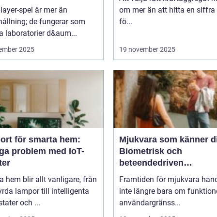
kligt beteende
layer-spel är mer än
om mer än att hitta en siffra
ållning; de fungerar som
fö...
a laboratorier d&aum...
ember 2025
19 november 2025
ort för smarta hem:
Mjukvara som känner d
iga problem med IoT-
Biometrisk och
ter
beteendedriven
personalisering
 hem blir allt vanligare, från
Framtiden för mjukvara hand
yrda lampor till intelligenta
inte längre bara om funktion
tater och ...
användargränss...