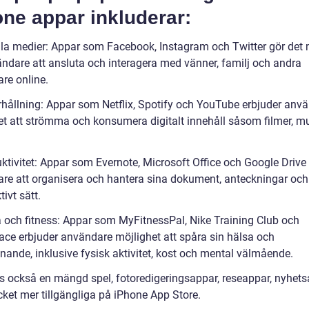
ne appar inkluderar:
ala medier: Appar som Facebook, Instagram och Twitter gör det 
ändare att ansluta och interagera med vänner, familj och andra
re online.
rhållning: Appar som Netflix, Spotify och YouTube erbjuder anv
et att strömma och konsumera digitalt innehåll såsom filmer, m
ktivitet: Appar som Evernote, Microsoft Office och Google Drive 
re att organisera och hantera sina dokument, anteckningar och 
tivt sätt.
a och fitness: Appar som MyFitnessPal, Nike Training Club och
ce erbjuder användare möjlighet att spåra sin hälsa och
nande, inklusive fysisk aktivitet, kost och mental välmående.
ns också en mängd spel, fotoredigeringsappar, reseappar, nyhet
ket mer tillgängliga på iPhone App Store.