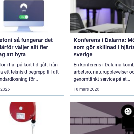
å fungerar det
Konferens i Dalarna: M
ärför väljer allt fler
som gör skillnad i hjärt
ag att byta
sverige
efoni har på kort tid gått från
En konferens i Dalarna komb
ra ett tekniskt begrepp till att
arbetsro, naturupplevelser o
andardlösning för...
genomtänkt service på et...
 2026
18 mars 2026