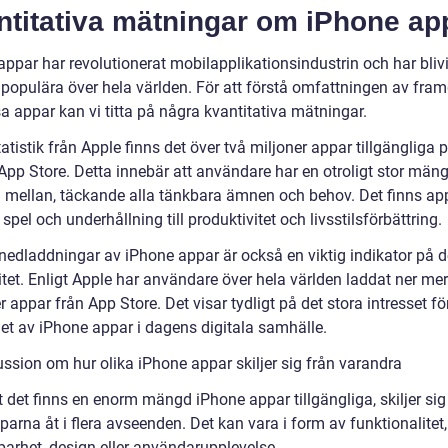
ntitativa mätningar om iPhone ap
ppar har revolutionerat mobilapplikationsindustrin och har blivi
 populära över hela världen. För att förstå omfattningen av fr
a appar kan vi titta på några kvantitativa mätningar.
tatistik från Apple finns det över två miljoner appar tillgängliga 
App Store. Detta innebär att användare har en otroligt stor män
ja mellan, täckande alla tänkbara ämnen och behov. Det finns ap
n spel och underhållning till produktivitet och livsstilsförbättring.
 nedladdningar av iPhone appar är också en viktig indikator på 
itet. Enligt Apple har användare över hela världen laddat ner me
r appar från App Store. Det visar tydligt på det stora intresset fö
et av iPhone appar i dagens digitala samhälle.
ussion om hur olika iPhone appar skiljer sig från varandra
t det finns en enorm mängd iPhone appar tillgängliga, skiljer sig
parna åt i flera avseenden. Det kan vara i form av funktionalitet,
arhet, design eller användarupplevelse.