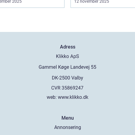
ember 2025
12 november 2025
Adress
web:
www.klikko.dk
Menu
Annonsering