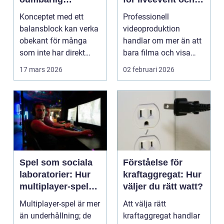
komponent i
företag
Konceptet med ett
Professionell
industrin
balansblock kan verka
videoproduktion
obekant för många
handlar om mer än att
som inte har direkt
bara filma och visa
erfarenhet ...
rörliga bilder. När
17 mars 2026
02 februari 2026
företag ...
Spel som sociala
Förståelse för
laboratorier: Hur
kraftaggregat: Hur
multiplayer-spel
väljer du rätt watt?
speglar mänskligt
Multiplayer-spel är mer
Att välja rätt
beteende
än underhållning; de
kraftaggregat handlar