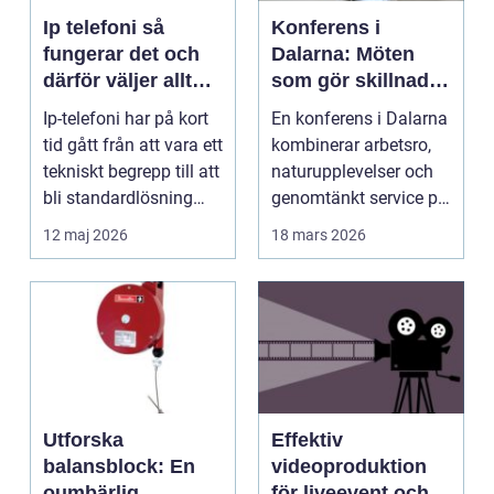
Ip telefoni så
Konferens i
fungerar det och
Dalarna: Möten
därför väljer allt
som gör skillnad i
fler företag att byta
hjärtat av sverige
Ip-telefoni har på kort
En konferens i Dalarna
tid gått från att vara ett
kombinerar arbetsro,
tekniskt begrepp till att
naturupplevelser och
bli standardlösning
genomtänkt service på
för...
et...
12 maj 2026
18 mars 2026
Utforska
Effektiv
balansblock: En
videoproduktion
oumbärlig
för liveevent och