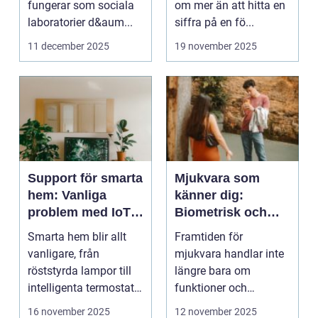
fungerar som sociala
om mer än att hitta en
laboratorier d&aum...
siffra på en fö...
11 december 2025
19 november 2025
Support för smarta
Mjukvara som
hem: Vanliga
känner dig:
problem med IoT-
Biometrisk och
enheter
beteendedriven
Smarta hem blir allt
Framtiden för
personalisering
vanligare, från
mjukvara handlar inte
röststyrda lampor till
längre bara om
intelligenta termostater
funktioner och
och ...
användargränss...
16 november 2025
12 november 2025