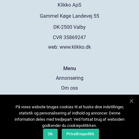
web:
www.klikko.dk
Menu
Annonsering
Om oss
Cookies
På vores website bruges cookies til at huske dine indstillinger,
Kontakta oss
statistik og personalisering af indhold og annoncer. Denne
Sitemap
information deles med tredjepart. Ved fortsat brug af websiden
godkender du cookiepolitikken.
Ok
Privatlivspolitik