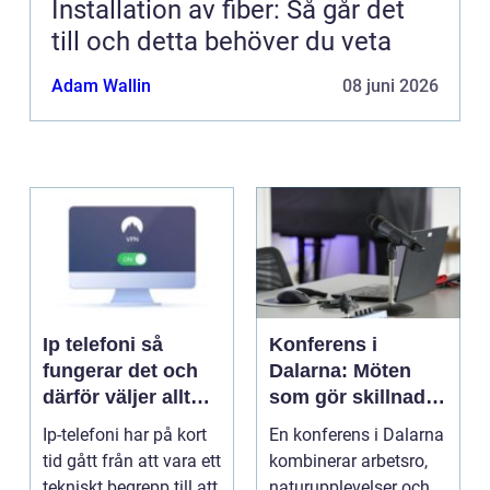
Installation av fiber: Så går det
till och detta behöver du veta
Adam Wallin
08 juni 2026
Ip telefoni så
Konferens i
fungerar det och
Dalarna: Möten
därför väljer allt
som gör skillnad i
fler företag att byta
hjärtat av sverige
Ip-telefoni har på kort
En konferens i Dalarna
tid gått från att vara ett
kombinerar arbetsro,
tekniskt begrepp till att
naturupplevelser och