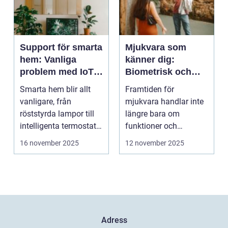
Support för smarta
Mjukvara som
hem: Vanliga
känner dig:
problem med IoT-
Biometrisk och
enheter
beteendedriven
Smarta hem blir allt
Framtiden för
personalisering
vanligare, från
mjukvara handlar inte
röststyrda lampor till
längre bara om
intelligenta termostater
funktioner och
och ...
användargränss...
16 november 2025
12 november 2025
Adress