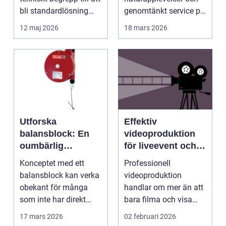
bli standardlösning
genomtänkt service på
för...
et...
12 maj 2026
18 mars 2026
Utforska
Effektiv
balansblock: En
videoproduktion
oumbärlig
för liveevent och
komponent i
företag
Konceptet med ett
Professionell
industrin
balansblock kan verka
videoproduktion
obekant för många
handlar om mer än att
som inte har direkt
bara filma och visa
erfarenhet ...
rörliga bilder. När
17 mars 2026
02 februari 2026
företag ...