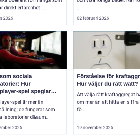
erka obekant för många som
och visa rörliga bilder. När f
r direkt erfarenhet ...
...
s 2026
02 februari 2026
 som sociala
Förståelse för kraftagg
atorier: Hur
Hur väljer du rätt watt?
player-spel speglar
Att välja rätt kraftaggregat 
kligt beteende
layer-spel är mer än
om mer än att hitta en siffra
ållning; de fungerar som
fö...
a laboratorier d&aum...
ember 2025
19 november 2025