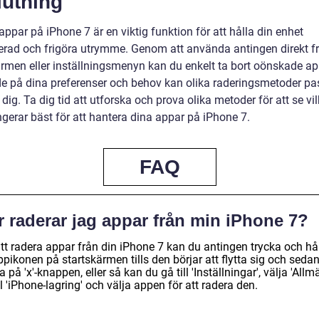
lutning
ppar på iPhone 7 är en viktig funktion för att hålla din enhet
erad och frigöra utrymme. Genom att använda antingen direkt f
ärmen eller inställningsmenyn kan du enkelt ta bort oönskade ap
e på dina preferenser och behov kan olika raderingsmetoder pa
 dig. Ta dig tid att utforska och prova olika metoder för att se vi
gerar bäst för att hantera dina appar på iPhone 7.
FAQ
r raderar jag appar från min iPhone 7?
att radera appar från din iPhone 7 kan du antingen trycka och hå
pikonen på startskärmen tills den börjar att flytta sig och seda
a på 'x'-knappen, eller så kan du gå till 'Inställningar', välja 'Allmä
ll 'iPhone-lagring' och välja appen för att radera den.