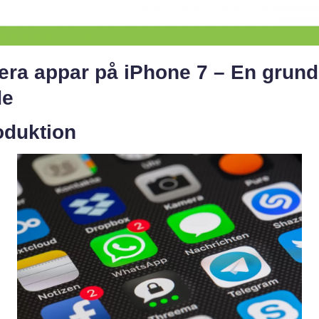
era appar på iPhone 7 – En grund
de
oduktion