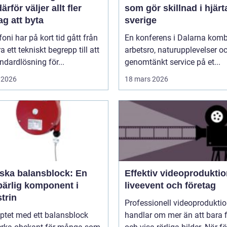
ärför väljer allt fler
som gör skillnad i hjärt
ag att byta
sverige
efoni har på kort tid gått från
En konferens i Dalarna komb
ra ett tekniskt begrepp till att
arbetsro, naturupplevelser o
andardlösning för...
genomtänkt service på et...
 2026
18 mars 2026
rska balansblock: En
Effektiv videoproduktio
ärlig komponent i
liveevent och företag
trin
Professionell videoprodukti
ptet med ett balansblock
handlar om mer än att bara 