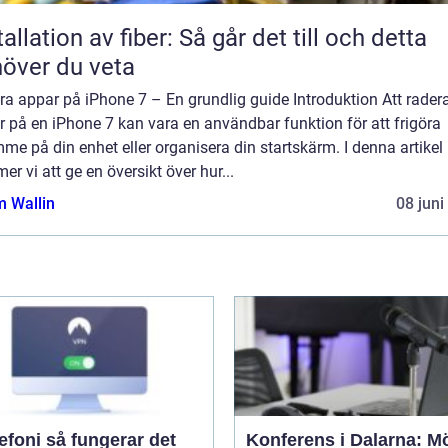
tallation av fiber: Så går det till och detta
över du veta
a appar på iPhone 7 – En grundlig guide Introduktion Att rader
 på en iPhone 7 kan vara en användbar funktion för att frigöra
me på din enhet eller organisera din startskärm. I denna artikel
r vi att ge en översikt över hur...
 Wallin
08 juni
å fungerar det
Konferens i Dalarna: M