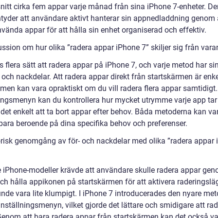
itt cirka fem appar varje månad från sina iPhone 7-enheter. D
ntyder att användare aktivt hanterar sin appnedladdning genom a
vända appar för att hålla sin enhet organiserad och effektiv.
ssion om hur olika ”radera appar iPhone 7” skiljer sig från vara
s flera sätt att radera appar på iPhone 7, och varje metod har s
 och nackdelar. Att radera appar direkt från startskärmen är enk
 men kan vara opraktiskt om du vill radera flera appar samtidig
ningsmenyn kan du kontrollera hur mycket utrymme varje app tar
 det enkelt att ta bort appar efter behov. Båda metoderna kan va
ara beroende på dina specifika behov och preferenser.
orisk genomgång av för- och nackdelar med olika ”radera appar
e iPhone-modeller krävde att användare skulle radera appar gen
ch hålla appikonen på startskärmen för att aktivera raderingsläg
kunde vara lite klumpigt. I iPhone 7 introducerades den nyare me
nställningsmenyn, vilket gjorde det lättare och smidigare att ra
Genom att bara radera appar från startskärmen kan det också va