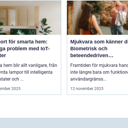
ort för smarta hem:
Mjukvara som känner d
iga problem med IoT-
Biometrisk och
ter
beteendedriven
personalisering
 hem blir allt vanligare, från
Framtiden för mjukvara hand
yrda lampor till intelligenta
inte längre bara om funktion
tater och ...
användargränss...
ember 2025
12 november 2025