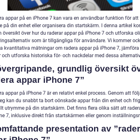
era appar på en iPhone 7 kan vara en användbar funktion för att 
 på din enhet eller organisera din startskärm. I denna artikel k
n översikt över hur du raderar appar på iPhone 7 och utforska ol
ringsalternativ som är tillgängliga för användare. Vi kommer ock
ra kvantitativa mätningar om radera appar på iPhone 7, jämföra 
 och utforska historiska för- och nackdelar med dessa alternativ
vergripande, grundlig översikt ö
dera appar iPhone 7”
ra appar på iPhone 7 är en relativt enkel process. Genom att föl
teg kan du snabbt ta bort oönskade appar från din enhet och fri
lt utrymme på din startskärm. Det finns flera olika sätt att rade
ne 7, inklusive direkt från startskärmen eller genom inställning
omfattande presentation av ”rade
ar iPhone 7”