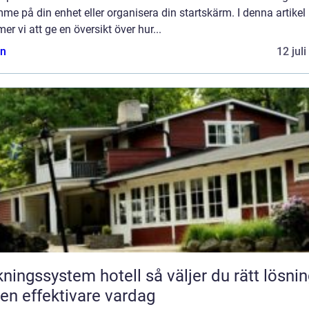
me på din enhet eller organisera din startskärm. I denna artikel
r vi att ge en översikt över hur...
n
12 jul
gssystem hotell så väljer du rätt lösning
 en effektivare vardag