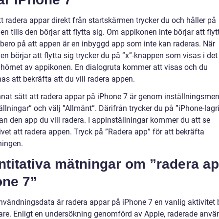
tt radera appar direkt från startskärmen trycker du och håller på
n tills den börjar att flytta sig. Om appikonen inte börjar att flyt
 bero på att appen är en inbyggd app som inte kan raderas. När
n börjar att flytta sig trycker du på ”x”-knappen som visas i det
 hörnet av appikonen. En dialogruta kommer att visas och du
s att bekräfta att du vill radera appen.
annat sätt att radera appar på iPhone 7 är genom inställningsme
ställningar” och välj ”Allmänt”. Därifrån trycker du på ”iPhone-lag
an den app du vill radera. I appinställningar kommer du att se
ivet att radera appen. Tryck på ”Radera app” för att bekräfta
ningen.
ntitativa mätningar om ”radera a
one 7”
användningsdata är radera appar på iPhone 7 en vanlig aktivitet
re. Enligt en undersökning genomförd av Apple, raderade använ