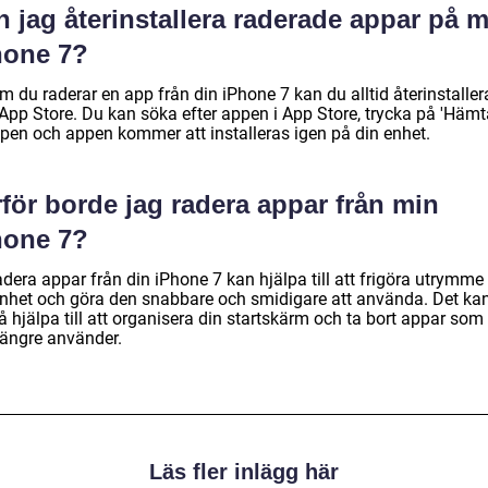
 jag återinstallera raderade appar på m
hone 7?
m du raderar en app från din iPhone 7 kan du alltid återinstalle
App Store. Du kan söka efter appen i App Store, trycka på 'Hämta
pen och appen kommer att installeras igen på din enhet.
för borde jag radera appar från min
hone 7?
adera appar från din iPhone 7 kan hjälpa till att frigöra utrymme
enhet och göra den snabbare och smidigare att använda. Det ka
 hjälpa till att organisera din startskärm och ta bort appar som
längre använder.
Läs fler inlägg här