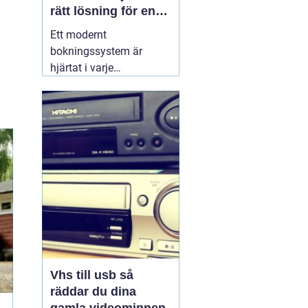
rätt lösning för en
effektivare vardag
Ett modernt
bokningssystem är
hjärtat i varje
hotellverksamhet. När
gäster förväntar sig
snabb onlinebokning,
smidig incheckning och
tydlig kommunikation,
räcker det inte längre
med excelark eller
manuella listor. Ett
genomtänkt
30 juni
2026
Vhs till usb så
räddar du dina