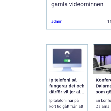
gamla videominnen
admin
11
Ip telefoni så
Konfer
fungerar det och
Dalarn
därför väljer allt
som gö
fler företag att
i hjärta
Ip-telefoni har på
En konfe
byta
sverig
kort tid gått från att
Dalarna