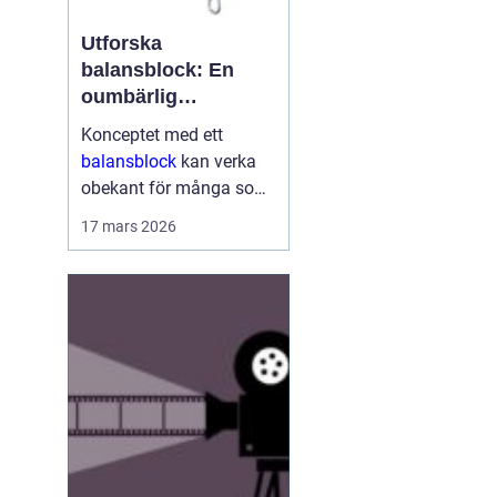
Utforska
balansblock: En
oumbärlig
komponent i
Konceptet med ett
industrin
balansblock
kan verka
obekant för många som
inte har direkt erfarenhet
17 mars 2026
inom vissa branscher.
Ändå är dessa smidiga
anordningar väsen...