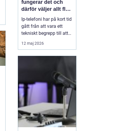
fungerar det och
därför väljer allt fler
företag att byta
Ip-telefoni har på kort tid
gått från att vara ett
tekniskt begrepp till att
bli standardlösning för
12 maj 2026
många företag och
privatpersoner. När de
gamla kopparnäten
stängs ner tvingas
många att se över sin
telefoni, men
förändringen öppnar
också för smart...
m