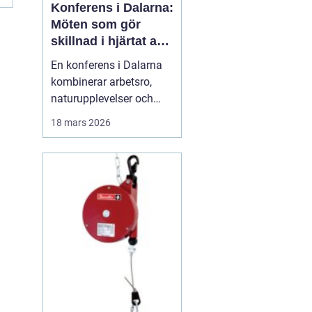
Konferens i Dalarna:
Möten som gör
skillnad i hjärtat av
sverige
En konferens i Dalarna
kombinerar arbetsro,
naturupplevelser och
genomtänkt service på
18 mars 2026
ett sätt som många
företag efterfrågar idag.
Regionen erbjuder en
tydlig paus från
vardagens tempo, utan
att ge avkall p&ari...