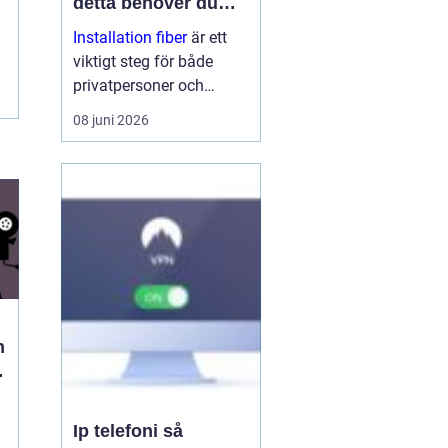
detta behöver du
veta
Installation fiber
är ett
viktigt steg för både
privatpersoner och
företag som vill ha
08 juni 2026
stabilt och snabbt
internet. Med rätt
planering, kunniga
tekniker och bra
utrustning få...
n
h
Ip telefoni så