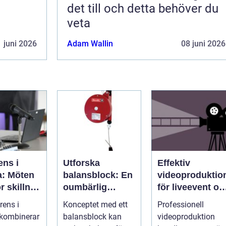
det till och detta behöver du
veta
 juni 2026
Adam Wallin
08 juni 2026
ens i
Utforska
Effektiv
a: Möten
balansblock: En
videoproduktio
r skillnad
oumbärlig
för liveevent oc
t av
komponent i
företag
rens i
Konceptet med ett
Professionell
e
industrin
 kombinerar
balansblock kan
videoproduktion