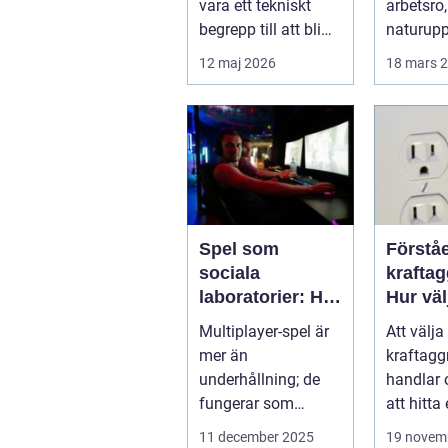
vara ett tekniskt
arbetsro,
begrepp till att bli
naturupp
standardlösning
och gen
12 maj 2026
18 mars 
för...
service p
Spel som
Förståe
sociala
kraftag
laboratorier: Hur
Hur väl
multiplayer-spel
rätt wa
Multiplayer-spel är
Att välja 
speglar
mer än
kraftagg
mänskligt
underhållning; de
handlar
beteende
fungerar som
att hitta
sociala laboratorier
en fö...
11 december 2025
19 novem