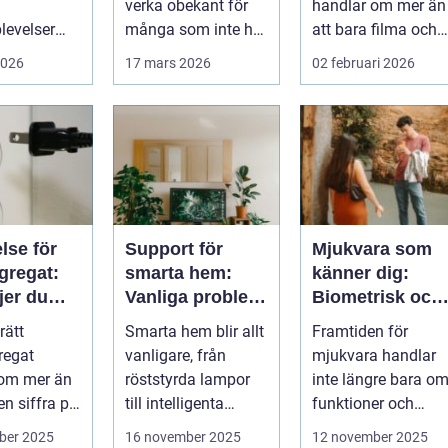
verka obekant för
handlar om mer än
levelser
många som inte har
att bara filma och
omtänkt
direkt erfarenhet ...
visa rörliga bilder.
2026
17 mars 2026
02 februari 2026
å et...
När företag ...
lse för
Support för
Mjukvara som
gregat:
smarta hem:
känner dig:
jer du
Vanliga problem
Biometrisk och
tt?
med IoT-enheter
beteendedriven
rätt
Smarta hem blir allt
Framtiden för
personalisering
regat
vanligare, från
mjukvara handlar
 om mer än
röststyrda lampor
inte längre bara o
 en siffra på
till intelligenta
funktioner och
termostater och ...
användargränss...
ber 2025
16 november 2025
12 november 2025