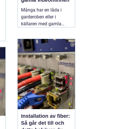
gamla videominnen
Många har en låda i
garderoben eller i
källaren med gamla
videoband från barnens
första steg,
skolavslutningar och
födelsedagar. Spelaren
fungerar kanske inte
längre, och varje år som
går riskerar banden att
bli sämre. Genom att
föra
11 juni 2026
Installation av fiber:
Så går det till och