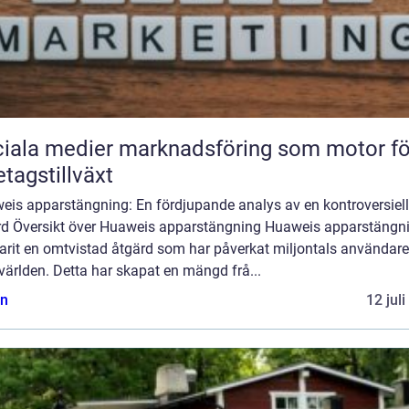
iala medier marknadsföring som motor fö
etagstillväxt
eis apparstängning: En fördjupande analys av en kontroversiell
rd Översikt över Huaweis apparstängning Huaweis apparstängn
arit en omtvistad åtgärd som har påverkat miljontals användare
världen. Detta har skapat en mängd frå...
n
12 jul