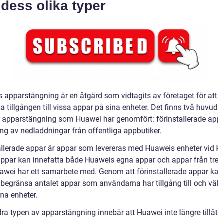
dess olika typer
 apparstängning är en åtgärd som vidtagits av företaget för att
 tillgången till vissa appar på sina enheter. Det finns två huvu
v apparstängning som Huawei har genomfört: förinstallerade ap
ing av nedladdningar från offentliga appbutiker.
allerade appar är appar som levereras med Huaweis enheter vid 
ppar kan innefatta både Huaweis egna appar och appar från tre
wei har ett samarbete med. Genom att förinstallerade appar k
begränsa antalet appar som användarna har tillgång till och välj
na enheter.
ra typen av apparstängning innebär att Huawei inte längre tillåt