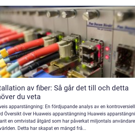
tallation av fiber: Så går det till och detta
över du veta
eis apparstängning: En fördjupande analys av en kontroversiell
rd Översikt över Huaweis apparstängning Huaweis apparstängn
arit en omtvistad åtgärd som har påverkat miljontals användare
världen. Detta har skapat en mängd frå...