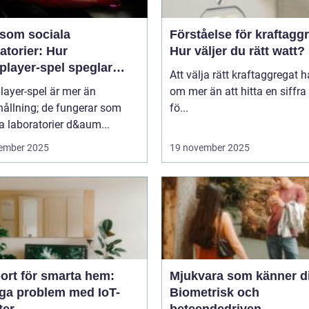
 som sociala
Förståelse för kraftagg
atorier: Hur
Hur väljer du rätt watt?
player-spel speglar
Att välja rätt kraftaggregat 
kligt beteende
layer-spel är mer än
om mer än att hitta en siffra
ållning; de fungerar som
fö...
a laboratorier d&aum...
ember 2025
19 november 2025
ort för smarta hem:
Mjukvara som känner d
iga problem med IoT-
Biometrisk och