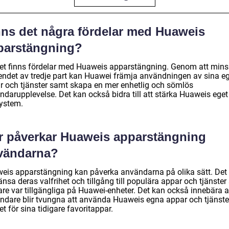
nns det några fördelar med Huaweis
parstängning?
det finns fördelar med Huaweis apparstängning. Genom att min
endet av tredje part kan Huawei främja användningen av sina e
r och tjänster samt skapa en mer enhetlig och sömlös
ndarupplevelse. Det kan också bidra till att stärka Huaweis eget
ystem.
r påverkar Huaweis apparstängning
vändarna?
eis apparstängning kan påverka användarna på olika sätt. Det
nsa deras valfrihet och tillgång till populära appar och tjänste
are var tillgängliga på Huawei-enheter. Det kan också innebära a
ndare blir tvungna att använda Huaweis egna appar och tjänste
let för sina tidigare favoritappar.