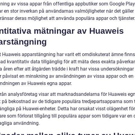
ning av vissa appar från offentliga appbutiker som Google Play
ar en stor inverkan på användarnas valmöjligheter när det gäller
ränsar deras möjlighet att använda populära appar och tjänster
ntitativa mätningar av Huaweis
arstängning
tt Huaweis apparstängning har varit ett omdiskuterat ämne finns
ad kvantitativ data tillgänglig för att mäta dess exakta påverka
a åren efter att åtgärden trädde i kraft har vissa undersökningar
r påvisat en minskning av användningen av vissa appar och en
ndningen av Huaweis egna appar.
 från analysföretag visar att marknadsandelarna för Huaweis eg
t på bekostnad av de tidigare populära tredjepartsapparna som t
gängliga på Huawei-enheter. Detta har orsakat visst olägenhet för
e som förlorat tillgång till populära appar som tidigare var en 
agliga användning.