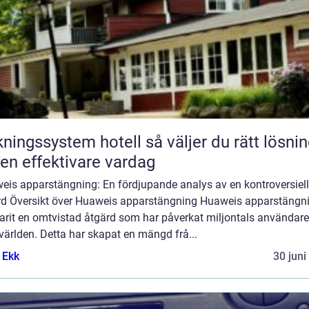
gssystem hotell så väljer du rätt lösning
 en effektivare vardag
eis apparstängning: En fördjupande analys av en kontroversiell
rd Översikt över Huaweis apparstängning Huaweis apparstängn
arit en omtvistad åtgärd som har påverkat miljontals användare
världen. Detta har skapat en mängd frå...
 Ekk
30 juni