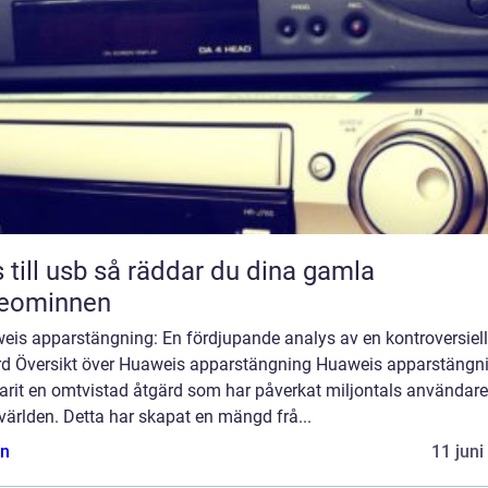
sb så räddar du dina gamla
deominnen
eis apparstängning: En fördjupande analys av en kontroversiell
rd Översikt över Huaweis apparstängning Huaweis apparstängn
arit en omtvistad åtgärd som har påverkat miljontals användare
världen. Detta har skapat en mängd frå...
n
11 juni