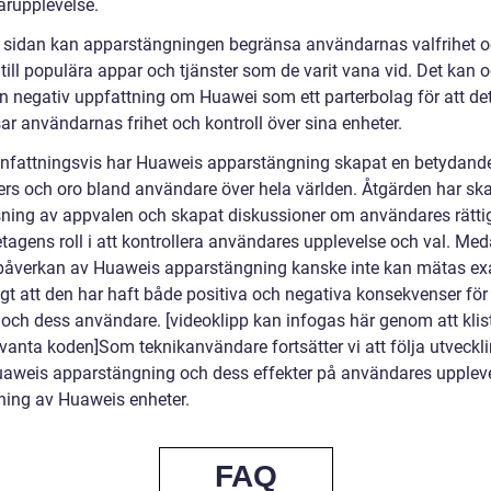
rupplevelse.
 sidan kan apparstängningen begränsa användarnas valfrihet 
 till populära appar och tjänster som de varit vana vid. Det kan 
n negativ uppfattning om Huawei som ett parterbolag för att de
ar användarnas frihet och kontroll över sina enheter.
attningsvis har Huaweis apparstängning skapat en betydand
ers och oro bland användare över hela världen. Åtgärden har sk
ning av appvalen och skapat diskussioner om användares rätti
etagens roll i att kontrollera användares upplevelse och val. Me
påverkan av Huaweis apparstängning kanske inte kan mätas exa
ligt att den har haft både positiva och negativa konsekvenser fö
och dess användare. [videoklipp kan infogas här genom att klist
evanta koden]Som teknikanvändare fortsätter vi att följa utveckl
uaweis apparstängning och dess effekter på användares upplev
ing av Huaweis enheter.
FAQ