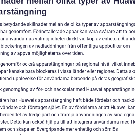
lnader mellan olika typer av Hua
arstängning
ns betydande skillnader mellan de olika typer av apparstängnin
har genomfört. Förinstallerade appar kan vara svårare att ta bo
ar användarnas valmöjligheter direkt vid köp av enheten. Å and
 blockeringen av nedladdningar från offentliga appbutiker om
ning av appvalmöjligheterna över tiden.
genomför också apparstängningar på regional nivå, vilket inneb
par kanske bara blockeras i vissa länder eller regioner. Detta s
ntierad upplevelse för användarna beroende på deras geografiska
sk genomgång av för- och nackdelar med Huawei apparstängnin
ren har Huaweis apparstängning haft både fördelar och nackde
vändare och företaget självt. En av fördelarna är att Huawei ka
beroendet av tredje part och främja användningen av sina egna
nster. Detta kan också hjälpa till att integrera användarna med 
em och skapa en övergripande mer enhetlig och sömlös