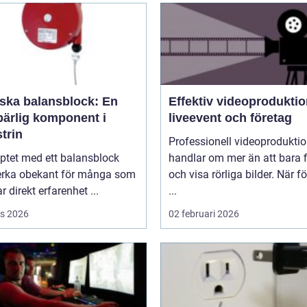
rska balansblock: En
Effektiv videoproduktio
ärlig komponent i
liveevent och företag
trin
Professionell videoprodukti
ptet med ett balansblock
handlar om mer än att bara 
erka obekant för många som
och visa rörliga bilder. När f
r direkt erfarenhet ...
...
s 2026
02 februari 2026