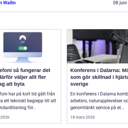
 Wallin
08 juni
å fungerar det
Konferens i Dalarna: M
ärför väljer allt fler
som gör skillnad i hjärt
ag att byta
sverige
efoni har på kort tid gått från
En konferens i Dalarna komb
ra ett tekniskt begrepp till att
arbetsro, naturupplevelser o
andardlösning för...
genomtänkt service på et...
 2026
18 mars 2026