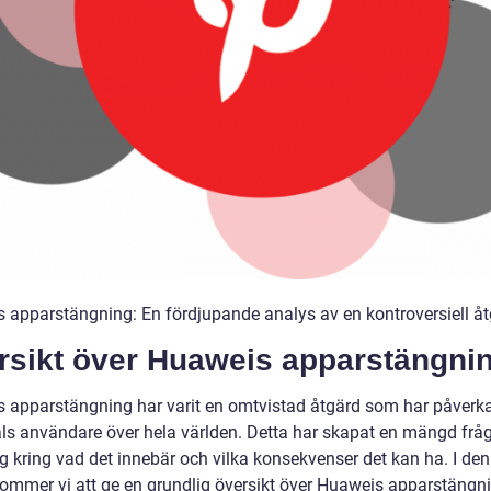
 apparstängning: En fördjupande analys av en kontroversiell å
rsikt över Huaweis apparstängni
 apparstängning har varit en omtvistad åtgärd som har påverk
als användare över hela världen. Detta har skapat en mängd frå
ng kring vad det innebär och vilka konsekvenser det kan ha. I de
 kommer vi att ge en grundlig översikt över Huaweis apparstängni