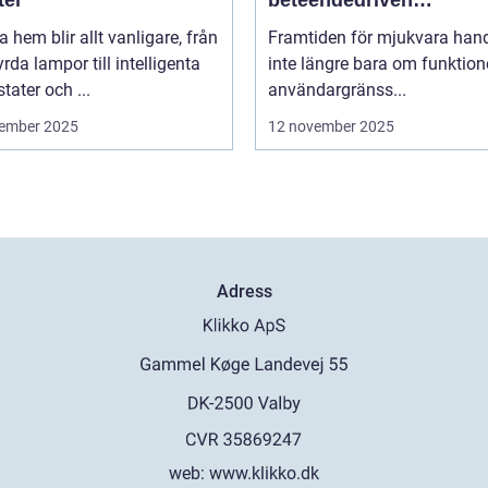
ter
beteendedriven
personalisering
 hem blir allt vanligare, från
Framtiden för mjukvara hand
yrda lampor till intelligenta
inte längre bara om funktion
tater och ...
användargränss...
ember 2025
12 november 2025
Adress
web:
www.klikko.dk