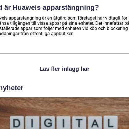
d är Huaweis apparstängning?
eis apparstängning är en åtgärd som företaget har vidtagit för 
nsa tillgången till vissa appar på sina enheter. Det innefattar b
nstallerade appar som följer med enheten vid köp och blockering
addningar från offentliga appbutiker.
Läs fler inlägg här
 nyheter