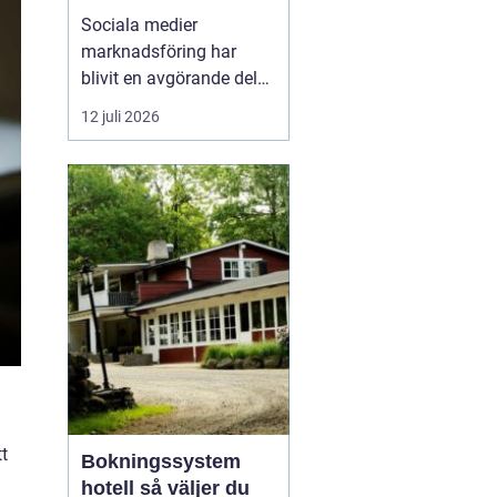
företagstillväxt
Sociala medier
marknadsföring har
blivit en avgörande del
av hur företag växer,
12 juli 2026
bygger förtroende och
får nya kunder. Genom
att arbeta strukturerat
med innehåll,
annonsering och
uppföljning kan företag
s...
t
Bokningssystem
hotell så väljer du