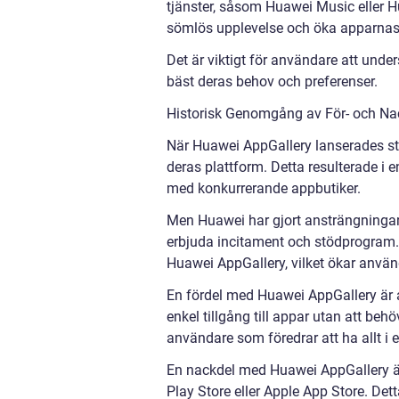
tjänster, såsom Huawei Music eller 
sömlös upplevelse och öka apparnas 
Det är viktigt för användare att und
bäst deras behov och preferenser.
Historisk Genomgång av För- och N
När Huawei AppGallery lanserades st
deras plattform. Detta resulterade i 
med konkurrerande appbutiker.
Men Huawei har gjort ansträngningar 
erbjuda incitament och stödprogram. På
Huawei AppGallery, vilket ökar använd
En fördel med Huawei AppGallery är a
enkel tillgång till appar utan att beh
användare som föredrar att ha allt i e
En nackdel med Huawei AppGallery är
Play Store eller Apple App Store. De