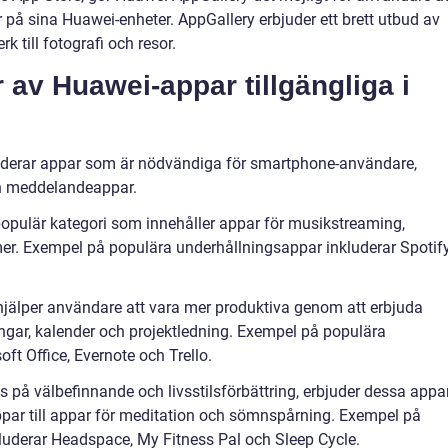
 på sina Huawei-enheter. AppGallery erbjuder ett brett utbud av
k till fotografi och resor.
r av Huawei-appar tillgängliga i
uderar appar som är nödvändiga för smartphone-användare,
ch meddelandeappar.
populär kategori som innehåller appar för musikstreaming,
er. Exempel på populära underhållningsappar inkluderar Spotify
hjälper användare att vara mer produktiva genom att erbjuda
ingar, kalender och projektledning. Exempel på populära
ft Office, Evernote och Trello.
s på välbefinnande och livsstilsförbättring, erbjuder dessa appa
sappar till appar för meditation och sömnspårning. Exempel på
kluderar Headspace, My Fitness Pal och Sleep Cycle.