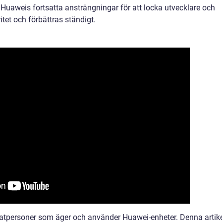
uaweis fortsatta ansträngningar för att locka utvecklare och
tet och förbättras ständigt.
atpersoner som äger och använder Huawei-enheter. Denna artik