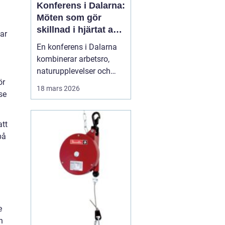
Konferens i Dalarna:
Möten som gör
skillnad i hjärtat av
ar
sverige
En konferens i Dalarna
kombinerar arbetsro,
naturupplevelser och
ör
genomtänkt service på
18 mars 2026
se
ett sätt som många
företag efterfrågar idag.
Regionen erbjuder en
att
tydlig paus från
på
vardagens tempo, utan
att ge avkall p&ari...
e
n