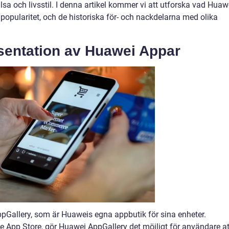
älsa och livsstil. I denna artikel kommer vi att utforska vad Huaw
s popularitet, och de historiska för- och nackdelarna med olika
sentation av Huawei Appar
pGallery, som är Huaweis egna appbutik för sina enheter.
 App Store, gör Huawei AppGallery det möjligt för användare at