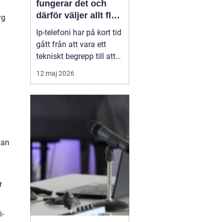
fungerar det och
därför väljer allt fler
yg
företag att byta
Ip-telefoni har på kort tid
gått från att vara ett
tekniskt begrepp till att
bli standardlösning för
12 maj 2026
många företag och
privatpersoner. När de
gamla kopparnäten
stängs ner tvingas
många att se över sin
telefoni, men
kan
förändringen öppnar
också för smart...
r
i-