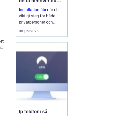
detta behöver du
veta
Installation fiber
är ett
viktigt steg för både
privatpersoner och
företag som vill ha
08 juni 2026
stabilt och snabbt
internet. Med rätt
et
planering, kunniga
ina
tekniker och bra
utrustning få...
Ip telefoni så