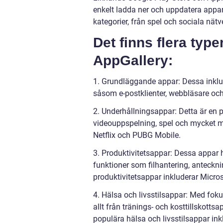
enkelt ladda ner och uppdatera appar
kategorier, från spel och sociala nätver
Det finns flera type
AppGallery:
1. Grundläggande appar: Dessa inkl
såsom e-postklienter, webbläsare o
2. Underhållningsappar: Detta är en 
videouppspelning, spel och mycket m
Netflix och PUBG Mobile.
3. Produktivitetsappar: Dessa appar 
funktioner som filhantering, anteckn
produktivitetsappar inkluderar Microso
4. Hälsa och livsstilsappar: Med foku
allt från tränings- och kosttillskott
populära hälsa och livsstilsappar in