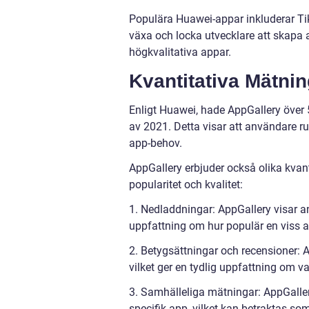
Populära Huawei-appar inkluderar Ti
växa och locka utvecklare att skapa a
högkvalitativa appar.
Kvantitativa Mätni
Enligt Huawei, hade AppGallery över 
av 2021. Detta visar att användare run
app-behov.
AppGallery erbjuder också olika kva
popularitet och kvalitet:
1. Nedladdningar: AppGallery visar an
uppfattning om hur populär en viss a
2. Betygsättningar och recensioner: A
vilket ger en tydlig uppfattning om 
3. Samhälleliga mätningar: AppGalle
specifik app, vilket kan betraktas so