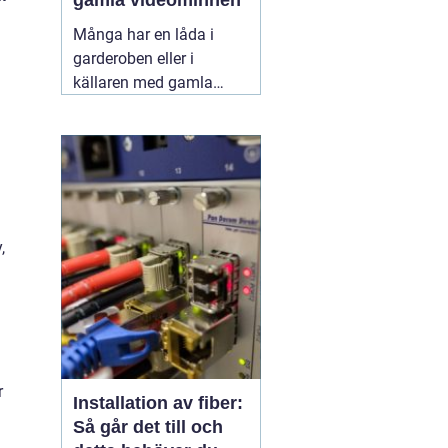
gamla videominnen
Många har en låda i
garderoben eller i
källaren med gamla
videoband från barnens
första steg,
skolavslutningar och
födelsedagar. Spelaren
fungerar kanske inte
längre, och varje år som
,
går riskerar banden att
bli sämre. Genom att
föra
11 juni 2026
r
Installation av fiber:
Så går det till och