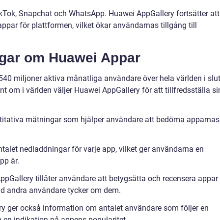
kTok, Snapchat och WhatsApp. Huawei AppGallery fortsätter att
ppar för plattformen, vilket ökar användarnas tillgång till
ngar om Huawei Appar
540 miljoner aktiva månatliga användare över hela världen i slut
t om i världen väljer Huawei AppGallery för att tillfredsställa s
ntitativa mätningar som hjälper användare att bedöma apparnas
talet nedladdningar för varje app, vilket ger användarna en
pp är.
ppGallery tillåter användare att betygsätta och recensera appar
vad andra användare tycker om dem.
ry ger också information om antalet användare som följer en
m en indikation på appens popularitet.