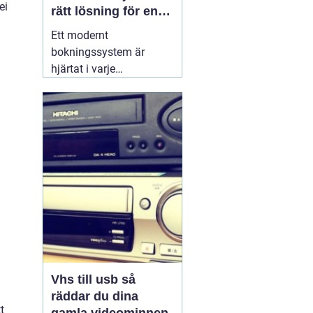
ei
rätt lösning för en
effektivare vardag
Ett modernt
bokningssystem är
hjärtat i varje
hotellverksamhet. När
gäster förväntar sig
snabb onlinebokning,
smidig incheckning och
tydlig kommunikation,
räcker det inte längre
med excelark eller
manuella listor. Ett
genomtänkt
30 juni
2026
Vhs till usb så
räddar du dina
t