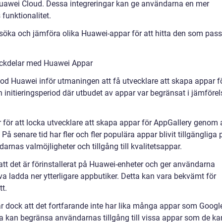
Huawei Cloud. Dessa integreringar kan ge användarna en mer
funktionalitet.
ersöka och jämföra olika Huawei-appar för att hitta den som pass
ackdelar med Huawei Appar
od Huawei inför utmaningen att få utvecklare att skapa appar f
en initieringsperiod där utbudet av appar var begränsat i jämförel
för att locka utvecklare att skapa appar för AppGallery genom 
 senare tid har fler och fler populära appar blivit tillgängliga 
arnas valmöjligheter och tillgång till kvalitetsappar.
tt det är förinstallerat på Huawei-enheter och ger användarna
öva ladda ner ytterligare appbutiker. Detta kan vara bekvämt för
tt.
 dock att det fortfarande inte har lika många appar som Googl
tta kan begränsa användarnas tillgång till vissa appar som de ka