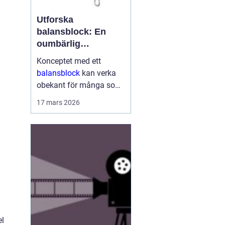
Utforska
balansblock: En
oumbärlig
komponent i
Konceptet med ett
industrin
balansblock
kan verka
obekant för många som
inte har direkt erfarenhet
17 mars 2026
inom vissa branscher.
Ändå är dessa smidiga
anordningar väsen...
el