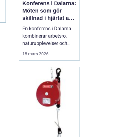
Konferens i Dalarna:
Möten som gör
skillnad i hjärtat av
sverige
En konferens i Dalarna
kombinerar arbetsro,
naturupplevelser och
genomtänkt service på
18 mars 2026
ett sätt som många
företag efterfrågar idag.
Regionen erbjuder en
tydlig paus från
vardagens tempo, utan
att ge avkall p&ari...