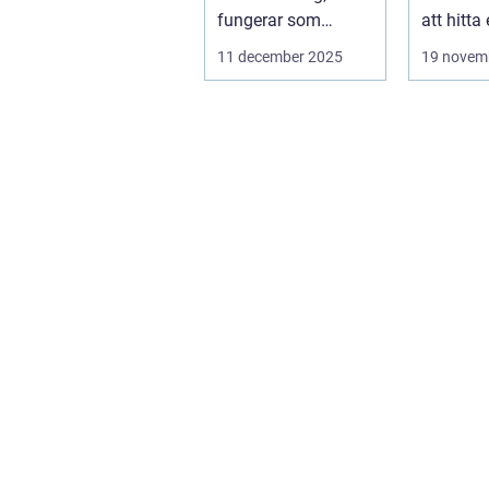
beteende
fungerar som
att hitta
sociala laboratorier
en fö...
11 december 2025
19 novem
d&aum...