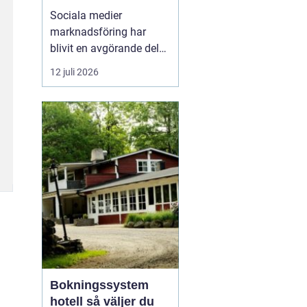
företagstillväxt
Sociala medier
marknadsföring har
blivit en avgörande del
av hur företag växer,
12 juli 2026
bygger förtroende och
får nya kunder. Genom
att arbeta strukturerat
med innehåll,
annonsering och
uppföljning kan företag
s...
Bokningssystem
hotell så väljer du