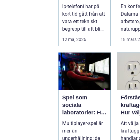
fler företag att
i hjärta
Ip-telefoni har på
En konfe
byta
sverig
kort tid gått från att
Dalarna
vara ett tekniskt
arbetsro,
begrepp till att bli
naturupp
standardlösning
och gen
12 maj 2026
18 mars 
för...
service p
Spel som
Förståe
sociala
kraftag
laboratorier: Hur
Hur väl
multiplayer-spel
rätt wa
Multiplayer-spel är
Att välja 
speglar
mer än
kraftagg
mänskligt
underhållning; de
handlar