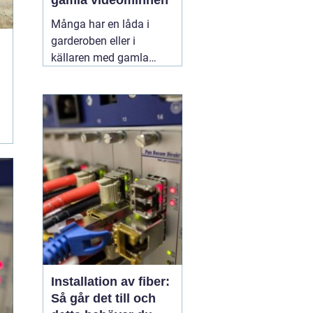
gamla videominnen
Många har en låda i
garderoben eller i
källaren med gamla
videoband från barnens
första steg,
skolavslutningar och
födelsedagar. Spelaren
fungerar kanske inte
längre, och varje år som
går riskerar banden att
bli sämre. Genom att
föra
11 juni 2026
Installation av fiber:
Så går det till och