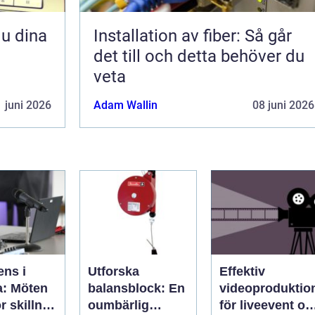
Installation av fiber: Så går
det till och detta behöver du
veta
 juni 2026
Adam Wallin
08 juni 2026
ens i
Utforska
Effektiv
a: Möten
balansblock: En
videoproduktio
r skillnad
oumbärlig
för liveevent oc