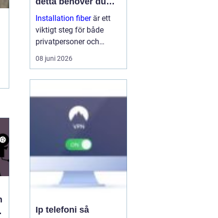
detta behöver du
veta
Installation fiber
är ett
viktigt steg för både
privatpersoner och
företag som vill ha
08 juni 2026
stabilt och snabbt
internet. Med rätt
planering, kunniga
tekniker och bra
utrustning få...
n
Ip telefoni så
h