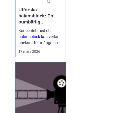
Utforska
balansblock: En
oumbärlig
komponent i
Konceptet med ett
industrin
balansblock
kan verka
obekant för många som
inte har direkt erfarenhet
17 mars 2026
inom vissa branscher.
Ändå är dessa smidiga
anordningar väsen...