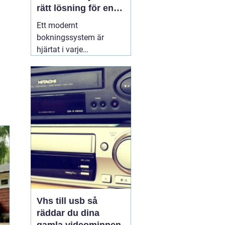
rätt lösning för en
effektivare vardag
Ett modernt
bokningssystem är
hjärtat i varje
hotellverksamhet. När
gäster förväntar sig
snabb onlinebokning,
smidig incheckning och
tydlig kommunikation,
räcker det inte längre
med excelark eller
manuella listor. Ett
genomtänkt
30 juni
2026
Vhs till usb så
räddar du dina