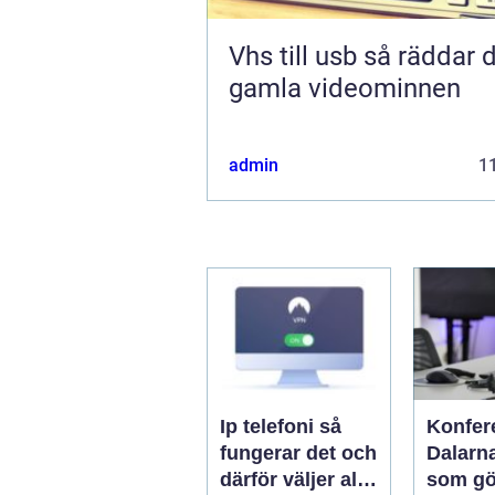
Vhs till usb så räddar du dina
gamla videominnen
admin
11
Ip telefoni så
Konfer
fungerar det och
Dalarn
därför väljer allt
som gö