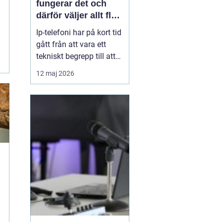
fungerar det och
därför väljer allt fler
företag att byta
Ip-telefoni har på kort tid
gått från att vara ett
tekniskt begrepp till att
bli standardlösning för
12 maj 2026
många företag och
privatpersoner. När de
gamla kopparnäten
stängs ner tvingas
många att se över sin
telefoni, men
förändringen öppnar
också för smart...
m