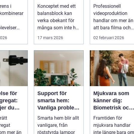
t av
komponent i
företag
rens i
Konceptet med ett
Professionell
e
industrin
 kombinerar
balansblock kan
videoproduktion
verka obekant för
handlar om mer än
levelser
många som inte har
att bara filma och
omtänkt
direkt erfarenhet ...
visa rörliga bilder.
2026
17 mars 2026
02 februari 2026
å et...
När företag ...
lse för
Support för
Mjukvara som
gregat:
smarta hem:
känner dig:
jer du
Vanliga problem
Biometrisk och
tt?
med IoT-enheter
beteendedriven
rätt
Smarta hem blir allt
Framtiden för
personalisering
regat
vanligare, från
mjukvara handlar
 om mer än
röststyrda lampor
inte längre bara o