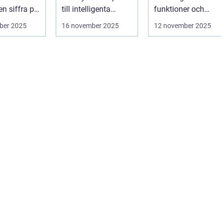
 en siffra på
till intelligenta
funktioner och
termostater och ...
användargränss...
ber 2025
16 november 2025
12 november 2025