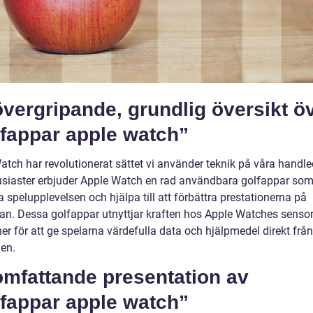
vergripande, grundlig översikt ö
lfappar apple watch”
atch har revolutionerat sättet vi använder teknik på våra handle
usiaster erbjuder Apple Watch en rad användbara golfappar so
a spelupplevelsen och hjälpa till att förbättra prestationerna på
an. Dessa golfappar utnyttjar kraften hos Apple Watches senso
er för att ge spelarna värdefulla data och hjälpmedel direkt från
en.
omfattande presentation av
lfappar apple watch”