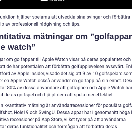
nktion hjälper spelarna att utveckla sina svingar och förbättra s
p av professionell rådgivning och tips.
titativa mätningar om ”golfappar
le watch”
ar om golfappar till Apple Watch visar på deras popularitet och
tt de har potentialen att förbättra golfupplevelsen avsevärt. Enl
tförd av Apple Insider, visade det sig att 9 av 10 golfspelare so
r en Apple Watch också använder en golfapp på sin enhet. De
tar 80% av dessa användare att golfappen och Apple Watch ha
at deras golfspel och hjälpt dem att spela mer effektivt.
n kvantitativ mätning är användarrecensioner för populära gol
fshot, Hole19 och SwingU. Dessa appar har i genomsnitt höga 
tiva recensioner på App Store, vilket tyder på att användarna
tar deras funktionalitet och förmågan att förbättra deras