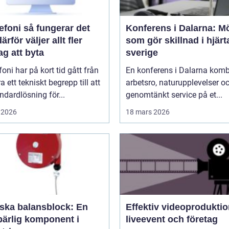
å fungerar det
Konferens i Dalarna: M
ärför väljer allt fler
som gör skillnad i hjärt
ag att byta
sverige
efoni har på kort tid gått från
En konferens i Dalarna komb
ra ett tekniskt begrepp till att
arbetsro, naturupplevelser o
andardlösning för...
genomtänkt service på et...
 2026
18 mars 2026
rska balansblock: En
Effektiv videoproduktio
ärlig komponent i
liveevent och företag