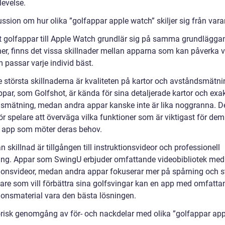
levelse.
ussion om hur olika ”golfappar apple watch” skiljer sig från var
tt golfappar till Apple Watch grundlär sig på samma grundlägga
ner, finns det vissa skillnader mellan apparna som kan påverka v
 passar varje individ bäst.
e största skillnaderna är kvaliteten på kartor och avståndsmätni
ppar, som Golfshot, är kända för sina detaljerade kartor och exa
smätning, medan andra appar kanske inte är lika noggranna. De
för spelare att överväga vilka funktioner som är viktigast för de
n app som möter deras behov.
 skillnad är tillgången till instruktionsvideor och professionell
ing. Appar som SwingU erbjuder omfattande videobibliotek med
tionsvideor, medan andra appar fokuserar mer på spårning och st
lare som vill förbättra sina golfsvingar kan en app med omfatta
tionsmaterial vara den bästa lösningen.
orisk genomgång av för- och nackdelar med olika ”golfappar app