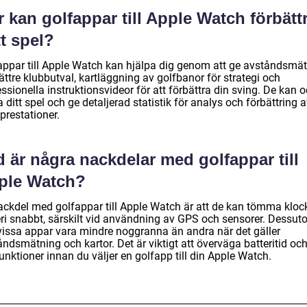
 kan golfappar till Apple Watch förbätt
t spel?
appar till Apple Watch kan hjälpa dig genom att ge avståndsmä
ättre klubbutval, kartläggning av golfbanor för strategi och
ssionella instruktionsvideor för att förbättra din sving. De kan 
 ditt spel och ge detaljerad statistik för analys och förbättring 
prestationer.
 är några nackdelar med golfappar till
ple Watch?
ackdel med golfappar till Apple Watch är att de kan tömma klo
eri snabbt, särskilt vid användning av GPS och sensorer. Dessu
vissa appar vara mindre noggranna än andra när det gäller
ndsmätning och kartor. Det är viktigt att överväga batteritid oc
nktioner innan du väljer en golfapp till din Apple Watch.