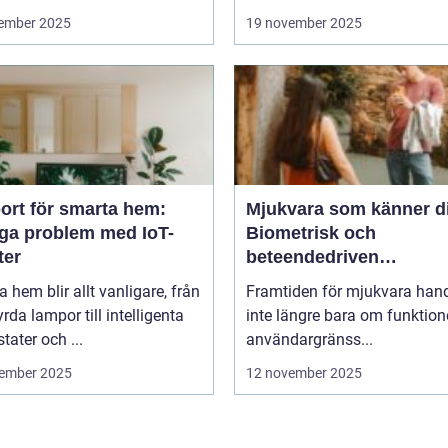
ember 2025
19 november 2025
ort för smarta hem:
Mjukvara som känner d
iga problem med IoT-
Biometrisk och
ter
beteendedriven
personalisering
 hem blir allt vanligare, från
Framtiden för mjukvara hand
yrda lampor till intelligenta
inte längre bara om funktion
tater och ...
användargränss...
ember 2025
12 november 2025