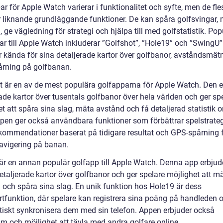
r för Apple Watch varierar i funktionalitet och syfte, men de fle
r liknande grundläggande funktioner. De kan spåra golfsvingar,
 ge vägledning för strategi och hjälpa till med golfstatistik. Pop
ar till Apple Watch inkluderar ”Golfshot”, ”Hole19” och ”SwingU
r kända för sina detaljerade kartor över golfbanor, avståndsmät
rning på golfbanan.
t är en av de mest populära golfapparna för Apple Watch. Den e
ade kartor över tusentals golfbanor över hela världen och ger sp
t att spåra sina slag, mäta avstånd och få detaljerad statistik o
ppen ger också användbara funktioner som förbättrar spelstrate
kommendationer baserat på tidigare resultat och GPS-spårning 
navigering på banan.
är en annan populär golfapp till Apple Watch. Denna app erbjud
etaljerade kartor över golfbanor och ger spelare möjlighet att m
 och spåra sina slag. En unik funktion hos Hole19 är dess
rtfunktion, där spelare kan registrera sina poäng på handleden 
iskt synkronisera dem med sin telefon. Appen erbjuder också
um och möjlighet att tävla med andra golfare online.