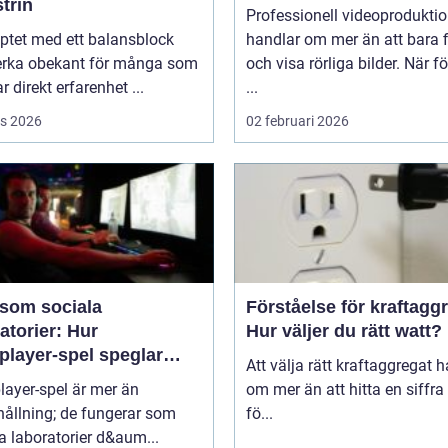
trin
Professionell videoprodukti
ptet med ett balansblock
handlar om mer än att bara 
erka obekant för många som
och visa rörliga bilder. När f
r direkt erfarenhet ...
...
s 2026
02 februari 2026
 som sociala
Förståelse för kraftagg
atorier: Hur
Hur väljer du rätt watt?
player-spel speglar
Att välja rätt kraftaggregat 
kligt beteende
layer-spel är mer än
om mer än att hitta en siffra
ållning; de fungerar som
fö...
a laboratorier d&aum...