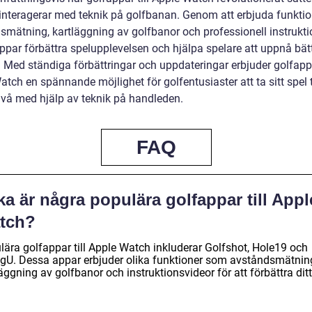
 interagerar med teknik på golfbanan. Genom att erbjuda funkti
smätning, kartläggning av golfbanor och professionell instrukt
ppar förbättra spelupplevelsen och hjälpa spelare att uppnå bät
. Med ständiga förbättringar och uppdateringar erbjuder golfappa
tch en spännande möjlighet för golfentusiaster att ta sitt spel t
ivå med hjälp av teknik på handleden.
FAQ
ka är några populära golfappar till Appl
tch?
lära golfappar till Apple Watch inkluderar Golfshot, Hole19 och
gU. Dessa appar erbjuder olika funktioner som avståndsmätnin
äggning av golfbanor och instruktionsvideor för att förbättra ditt