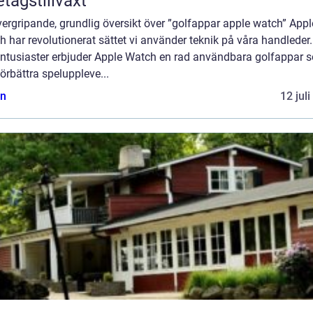
etagstillväxt
ergripande, grundlig översikt över ”golfappar apple watch” Appl
 har revolutionerat sättet vi använder teknik på våra handleder.
entusiaster erbjuder Apple Watch en rad användbara golfappar 
örbättra speluppleve...
n
12 jul