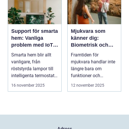
Support för smarta
Mjukvara som
hem: Vanliga
känner dig:
problem med IoT-
Biometrisk och
enheter
beteendedriven
Smarta hem blir allt
Framtiden för
personalisering
vanligare, från
mjukvara handlar inte
röststyrda lampor till
längre bara om
intelligenta termostater
funktioner och
och ...
användargränss...
16 november 2025
12 november 2025
Adress