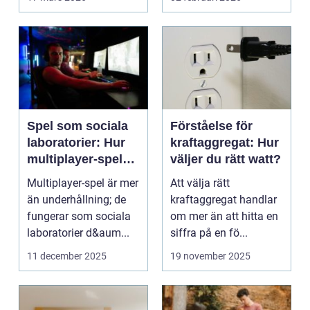
företag ...
Spel som sociala
Förståelse för
laboratorier: Hur
kraftaggregat: Hur
multiplayer-spel
väljer du rätt watt?
speglar mänskligt
Multiplayer-spel är mer
Att välja rätt
beteende
än underhållning; de
kraftaggregat handlar
fungerar som sociala
om mer än att hitta en
laboratorier d&aum...
siffra på en fö...
11 december 2025
19 november 2025