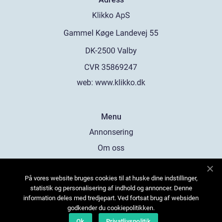
web:
www.klikko.dk
Menu
Annonsering
Om oss
Cookies
På vores website bruges cookies til at huske dine indstillinger,
Kontakta oss
statistik og personalisering af indhold og annoncer. Denne
Sitemap
information deles med tredjepart. Ved fortsat brug af websiden
godkender du cookiepolitikken.
Ok
Privatlivspolitik