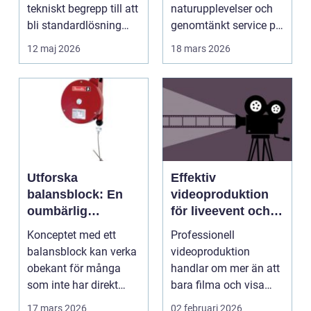
tekniskt begrepp till att
naturupplevelser och
bli standardlösning
genomtänkt service på
för...
et...
12 maj 2026
18 mars 2026
Utforska
Effektiv
balansblock: En
videoproduktion
oumbärlig
för liveevent och
komponent i
företag
Konceptet med ett
Professionell
industrin
balansblock kan verka
videoproduktion
obekant för många
handlar om mer än att
som inte har direkt
bara filma och visa
erfarenhet ...
rörliga bilder. När
17 mars 2026
02 februari 2026