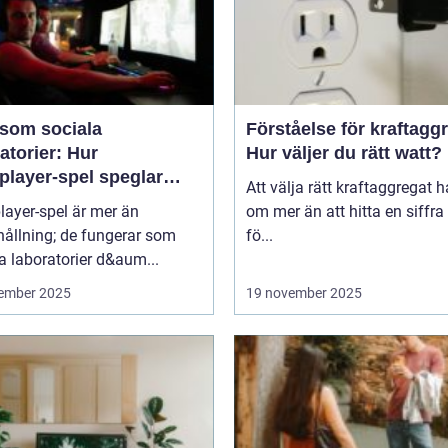
 som sociala
Förståelse för kraftagg
atorier: Hur
Hur väljer du rätt watt?
player-spel speglar
Att välja rätt kraftaggregat 
kligt beteende
layer-spel är mer än
om mer än att hitta en siffra
ållning; de fungerar som
fö...
a laboratorier d&aum...
ember 2025
19 november 2025