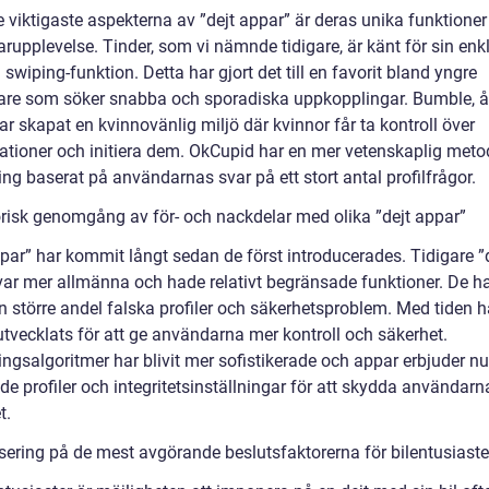
 viktigaste aspekterna av ”dejt appar” är deras unika funktioner
rupplevelse. Tinder, som vi nämnde tidigare, är känt för sin enk
a swiping-funktion. Detta har gjort det till en favorit bland yngre
re som söker snabba och sporadiska uppkopplingar. Bumble, å
ar skapat en kvinnovänlig miljö där kvinnor får ta kontroll över
ationer och initiera dem. OkCupid har en mer vetenskaplig meto
ng baserat på användarnas svar på ett stort antal profilfrågor.
orisk genomgång av för- och nackdelar med olika ”dejt appar”
ppar” har kommit långt sedan de först introducerades. Tidigare ”
var mer allmänna och hade relativt begränsade funktioner. De h
 större andel falska profiler och säkerhetsproblem. Med tiden ha
utvecklats för att ge användarna mer kontroll och säkerhet.
ngsalgoritmer har blivit mer sofistikerade och appar erbjuder nu
ade profiler och integritetsinställningar för att skydda användarn
t.
sering på de mest avgörande beslutsfaktorerna för bilentusiaste