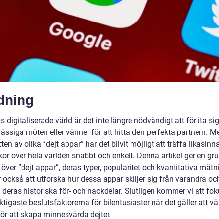
dning
s digitaliserade värld är det inte längre nödvändigt att förlita si
ssiga möten eller vänner för att hitta den perfekta partnern. M
en av olika ”dejt appar” har det blivit möjligt att träffa likasinn
or över hela världen snabbt och enkelt. Denna artikel ger en gru
 över ”dejt appar”, deras typer, popularitet och kvantitativa mätn
också att utforska hur dessa appar skiljer sig från varandra oc
 deras historiska för- och nackdelar. Slutligen kommer vi att fo
ktigaste beslutsfaktorerna för bilentusiaster när det gäller att väl
för att skapa minnesvärda dejter.