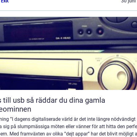
 Ekk
30 juni
sb så räddar du dina gamla
deominnen
ning ”I dagens digitaliserade värld är det inte längre nödvändigt 
ta sig på slumpmässiga möten eller vänner för att hitta den perf
ern. Med framväxten av olika ”dejt appar” har det blivit möjligt a