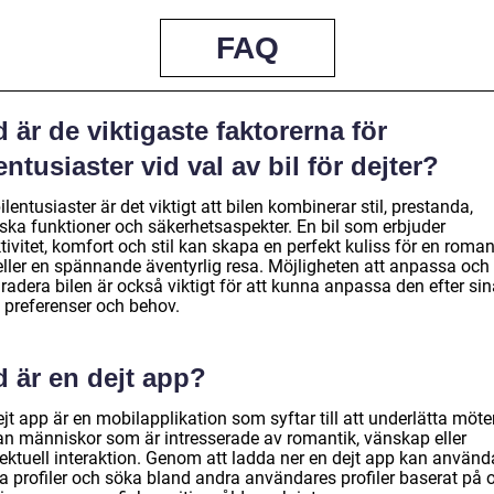
FAQ
 är de viktigaste faktorerna för
entusiaster vid val av bil för dejter?
ilentusiaster är det viktigt att bilen kombinerar stil, prestanda,
iska funktioner och säkerhetsaspekter. En bil som erbjuder
tivitet, komfort och stil kan skapa en perfekt kuliss för en roman
 eller en spännande äventyrlig resa. Möjligheten att anpassa och
adera bilen är också viktigt för att kunna anpassa den efter sin
 preferenser och behov.
d är en dejt app?
jt app är en mobilapplikation som syftar till att underlätta möt
an människor som är intresserade av romantik, vänskap eller
llektuell interaktion. Genom att ladda ner en dejt app kan använ
a profiler och söka bland andra användares profiler baserat på o