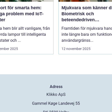
ort för smarta hem:
Mjukvara som känner d
iga problem med IoT-
Biometrisk och
ter
beteendedriven
personalisering
 hem blir allt vanligare, från
Framtiden för mjukvara hand
yrda lampor till intelligenta
inte längre bara om funktion
tater och ...
användargränss...
ember 2025
12 november 2025
Adress