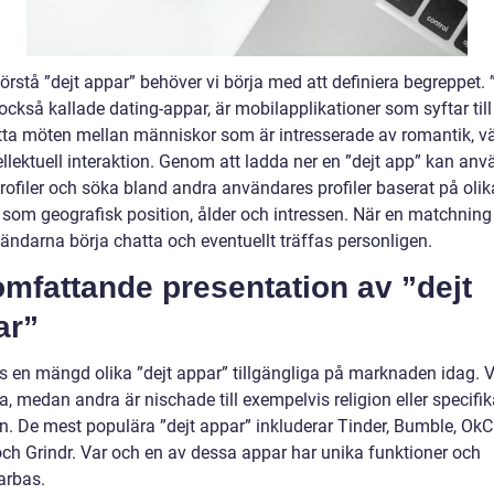
förstå ”dejt appar” behöver vi börja med att definiera begreppet. 
också kallade dating-appar, är mobilapplikationer som syftar till
tta möten mellan människor som är intresserade av romantik, 
tellektuell interaktion. Genom att ladda ner en ”dejt app” kan an
rofiler och söka bland andra användares profiler baserat på olik
r, som geografisk position, ålder och intressen. När en matchning
ändarna börja chatta och eventuellt träffas personligen.
mfattande presentation av ”dejt
ar”
ns en mängd olika ”dejt appar” tillgängliga på marknaden idag. V
a, medan andra är nischade till exempelvis religion eller specifi
en. De mest populära ”dejt appar” inkluderar Tinder, Bumble, OkC
ch Grindr. Var och en av dessa appar har unika funktioner och
arbas.