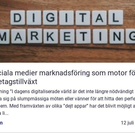
iala medier marknadsföring som motor fö
etagstillväxt
ning ”I dagens digitaliserade värld är det inte längre nödvändigt 
ta sig på slumpmässiga möten eller vänner för att hitta den perf
ern. Med framväxten av olika ”dejt appar” har det blivit möjligt a
 li...
n
12 jul