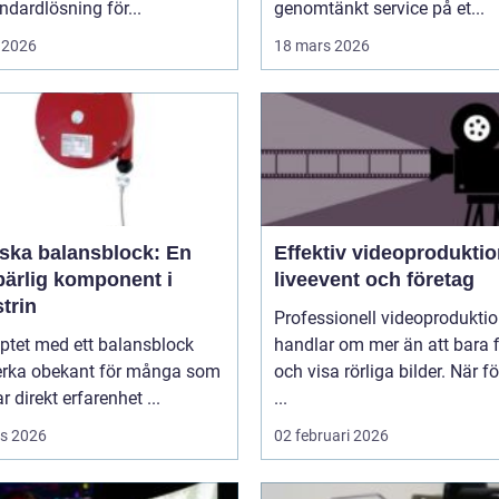
andardlösning för...
genomtänkt service på et...
 2026
18 mars 2026
rska balansblock: En
Effektiv videoproduktio
ärlig komponent i
liveevent och företag
trin
Professionell videoprodukti
ptet med ett balansblock
handlar om mer än att bara 
erka obekant för många som
och visa rörliga bilder. När f
r direkt erfarenhet ...
...
s 2026
02 februari 2026