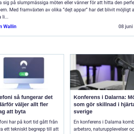
ta sig på slumpmässiga möten eller vänner för att hitta den perf
ern. Med framväxten av olika ”dejt appar” har det blivit möjligt a
 li...
 Wallin
08 juni
å fungerar det
Konferens i Dalarna: M
ärför väljer allt fler
som gör skillnad i hjärt
ag att byta
sverige
efoni har på kort tid gått från
En konferens i Dalarna komb
ra ett tekniskt begrepp till att
arbetsro, naturupplevelser o