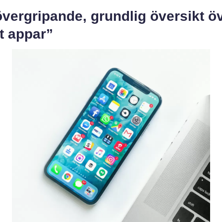
vergripande, grundlig översikt ö
t appar”