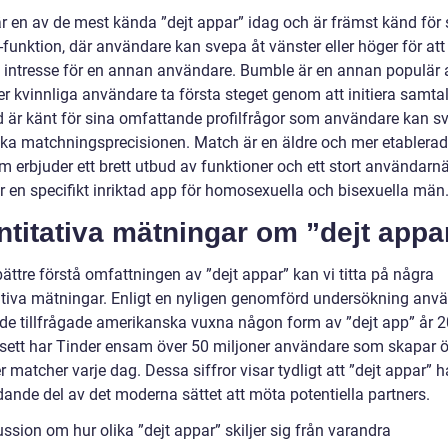
är en av de mest kända ”dejt appar” idag och är främst känd för 
funktion, där användare kan svepa åt vänster eller höger för att
a intresse för en annan användare. Bumble är en annan populär
r kvinnliga användare ta första steget genom att initiera samtal
 är känt för sina omfattande profilfrågor som användare kan s
 öka matchningsprecisionen. Match är en äldre och mer etablerad
 erbjuder ett brett utbud av funktioner och ett stort användarnä
är en specifikt inriktad app för homosexuella och bisexuella män
titativa mätningar om ”dejt appa
bättre förstå omfattningen av ”dejt appar” kan vi titta på några
ativa mätningar. Enligt en nyligen genomförd undersökning anv
de tillfrågade amerikanska vuxna någon form av ”dejt app” år 2
 sett har Tinder ensam över 50 miljoner användare som skapar ö
r matcher varje dag. Dessa siffror visar tydligt att ”dejt appar” ha
dande del av det moderna sättet att möta potentiella partners.
ssion om hur olika ”dejt appar” skiljer sig från varandra