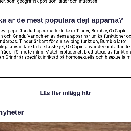
rier, som geografisk position, ålder och intressen.
lka är de mest populära dejt apparna?
est populära dejt apparna inkluderar Tinder, Bumble, OkCupid,
h och Grindr. Var och en av dessa appar har unika funktioner o
ndarbas. Tinder är känt för sin swiping-funktion, Bumble låter
nliga användare ta första steget, OkCupid använder omfattande
lfrågor för matchning, Match erbjuder ett brett utbud av funktion
n Grindr är specifikt inriktad på homosexuella och bisexuella m
Läs fler inlägg här
 nyheter