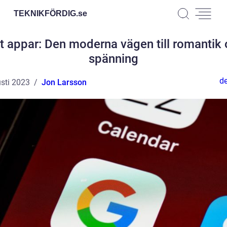
TEKNIKFÖRDIG.
se
t appar: Den moderna vägen till romantik
spänning
de
sti 2023
Jon Larsson