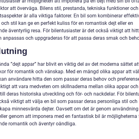
ntusiaster är möjligheten att imponera på en dejt med sin bil oft
aktor att överväga. Bilens stil, prestanda, tekniska funktioner och
saspekter är alla viktiga faktorer. En bil som kombinerar effektiv
och stil kan ge en perfekt kuliss för en romantisk dejt eller en
e äventyrlig resa. För bilentusiaster är det också viktigt att hitt
 anpassas och uppgraderas för att passa deras smak och beho
lutning
nda ”dejt appar” har blivit en viktig del av det moderna sättet att
or för romantik och vänskap. Med en mängd olika appar att väl
kan användare hitta den som passar deras behov och preferense
viktigt att vara medveten om skillnaderna mellan olika appar och
ill deras historiska utveckling och för- och nackdelar. För bilent
ckså viktigt att välja en bil som passar deras personliga stil oc
 skapa minnesvärda dejter. Oavsett om det är genom användning 
eller genom att imponera med en fantastisk bil är möjligheterna 
de romantik och äventyr oändliga.