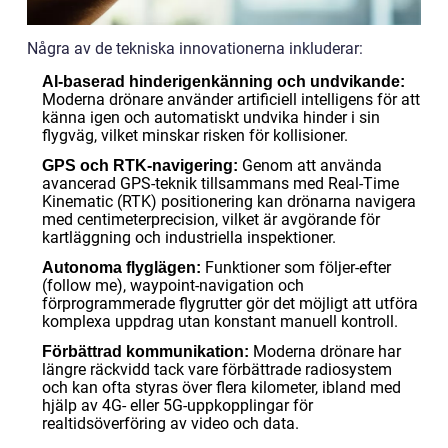
Några av de tekniska innovationerna inkluderar:
AI-baserad hinderigenkänning och undvikande:
Moderna drönare använder artificiell intelligens för att
känna igen och automatiskt undvika hinder i sin
flygväg, vilket minskar risken för kollisioner.
Genom att använda
GPS och RTK-navigering:
avancerad GPS-teknik tillsammans med Real-Time
Kinematic (RTK) positionering kan drönarna navigera
med centimeterprecision, vilket är avgörande för
kartläggning och industriella inspektioner.
Funktioner som följer-efter
Autonoma flyglägen:
(follow me), waypoint-navigation och
förprogrammerade flygrutter gör det möjligt att utföra
komplexa uppdrag utan konstant manuell kontroll.
Moderna drönare har
Förbättrad kommunikation:
längre räckvidd tack vare förbättrade radiosystem
och kan ofta styras över flera kilometer, ibland med
hjälp av 4G- eller 5G-uppkopplingar för
realtidsöverföring av video och data.