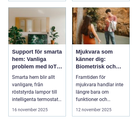
Support för smarta
Mjukvara som
hem: Vanliga
känner dig:
problem med IoT-
Biometrisk och
enheter
beteendedriven
Smarta hem blir allt
Framtiden för
personalisering
vanligare, från
mjukvara handlar inte
röststyrda lampor till
längre bara om
intelligenta termostater
funktioner och
och ...
användargränss...
16 november 2025
12 november 2025