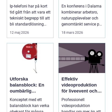
fler företag att byta
hjärtat av sverige
Ip-telefoni har på kort
En konferens i Dalarna
tid gått från att vara ett
kombinerar arbetsro,
tekniskt begrepp till att
naturupplevelser och
bli standardlösning
genomtänkt service på
för...
et...
12 maj 2026
18 mars 2026
Utforska
Effektiv
balansblock: En
videoproduktion
oumbärlig
för liveevent och
komponent i
företag
Konceptet med ett
Professionell
industrin
balansblock kan verka
videoproduktion
obekant för många
handlar om mer än att