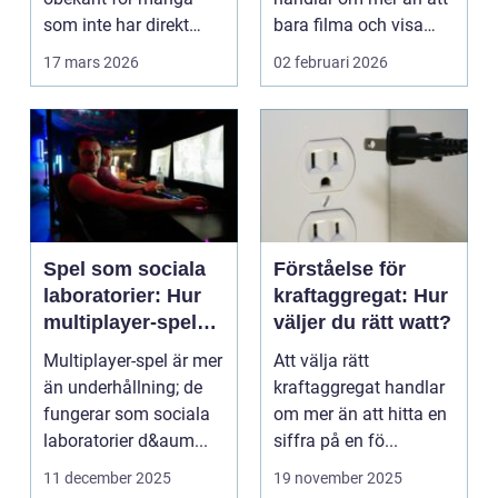
som inte har direkt
bara filma och visa
erfarenhet ...
rörliga bilder. När
17 mars 2026
02 februari 2026
företag ...
Spel som sociala
Förståelse för
laboratorier: Hur
kraftaggregat: Hur
multiplayer-spel
väljer du rätt watt?
speglar mänskligt
Multiplayer-spel är mer
Att välja rätt
beteende
än underhållning; de
kraftaggregat handlar
fungerar som sociala
om mer än att hitta en
laboratorier d&aum...
siffra på en fö...
11 december 2025
19 november 2025