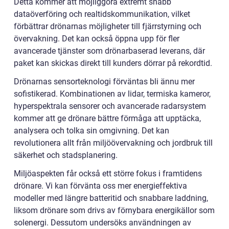
Detta kommer att möjliggöra extremt snabb
dataöverföring och realtidskommunikation, vilket
förbättrar drönarnas möjligheter till fjärrstyrning och
övervakning. Det kan också öppna upp för fler
avancerade tjänster som drönarbaserad leverans, där
paket kan skickas direkt till kunders dörrar på rekordtid.
Drönarnas sensorteknologi förväntas bli ännu mer
sofistikerad. Kombinationen av lidar, termiska kameror,
hyperspektrala sensorer och avancerade radarsystem
kommer att ge drönare bättre förmåga att upptäcka,
analysera och tolka sin omgivning. Det kan
revolutionera allt från miljöövervakning och jordbruk till
säkerhet och stadsplanering.
Miljöaspekten får också ett större fokus i framtidens
drönare. Vi kan förvänta oss mer energieffektiva
modeller med längre batteritid och snabbare laddning,
liksom drönare som drivs av förnybara energikällor som
solenergi. Dessutom undersöks användningen av