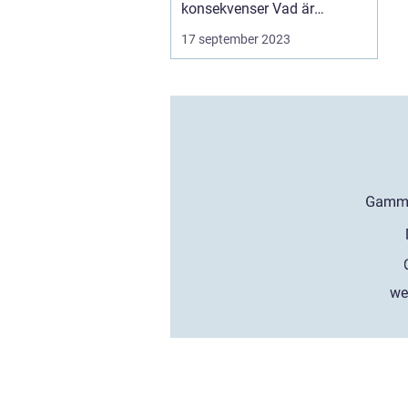
konsekvenser Vad är
"Samsung app...
17 september 2023
we