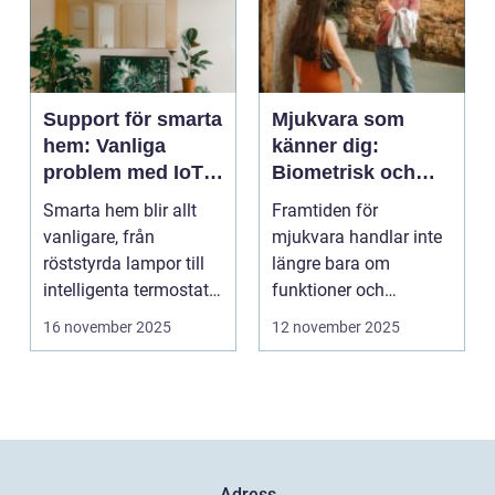
Support för smarta
Mjukvara som
hem: Vanliga
känner dig:
problem med IoT-
Biometrisk och
enheter
beteendedriven
Smarta hem blir allt
Framtiden för
personalisering
vanligare, från
mjukvara handlar inte
röststyrda lampor till
längre bara om
intelligenta termostater
funktioner och
och ...
användargränss...
16 november 2025
12 november 2025
Adress