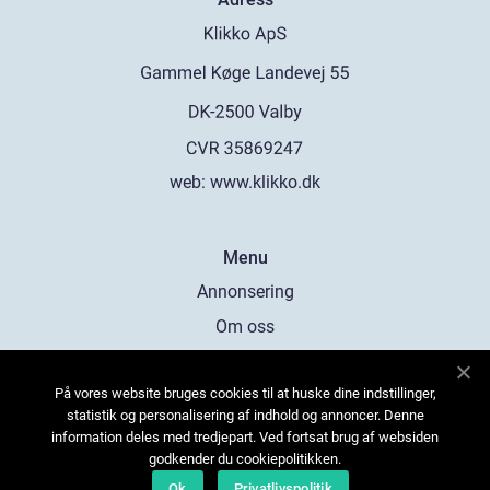
web:
www.klikko.dk
Menu
Annonsering
Om oss
Cookies
På vores website bruges cookies til at huske dine indstillinger,
Kontakta oss
statistik og personalisering af indhold og annoncer. Denne
Sitemap
information deles med tredjepart. Ved fortsat brug af websiden
godkender du cookiepolitikken.
Ok
Privatlivspolitik