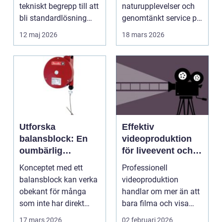
tekniskt begrepp till att
naturupplevelser och
bli standardlösning
genomtänkt service på
för...
et...
12 maj 2026
18 mars 2026
Utforska
Effektiv
balansblock: En
videoproduktion
oumbärlig
för liveevent och
komponent i
företag
Konceptet med ett
Professionell
industrin
balansblock kan verka
videoproduktion
obekant för många
handlar om mer än att
som inte har direkt
bara filma och visa
erfarenhet ...
rörliga bilder. När
17 mars 2026
02 februari 2026