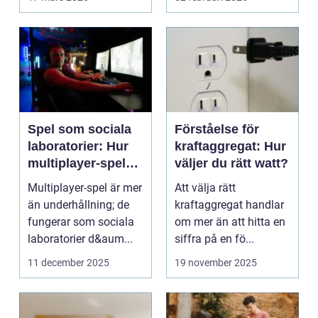
företag ...
Spel som sociala
Förståelse för
laboratorier: Hur
kraftaggregat: Hur
multiplayer-spel
väljer du rätt watt?
speglar mänskligt
Multiplayer-spel är mer
Att välja rätt
beteende
än underhållning; de
kraftaggregat handlar
fungerar som sociala
om mer än att hitta en
laboratorier d&aum...
siffra på en fö...
11 december 2025
19 november 2025