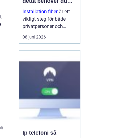
detta behöver du
veta
Installation fiber
är ett
t
viktigt steg för både
e
privatpersoner och
företag som vill ha
08 juni 2026
stabilt och snabbt
internet. Med rätt
planering, kunniga
tekniker och bra
utrustning få...
ch
Ip telefoni så