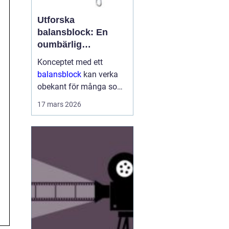
Utforska
balansblock: En
oumbärlig
komponent i
Konceptet med ett
industrin
balansblock
kan verka
obekant för många som
inte har direkt erfarenhet
17 mars 2026
inom vissa branscher.
Ändå är dessa smidiga
anordningar väsen...