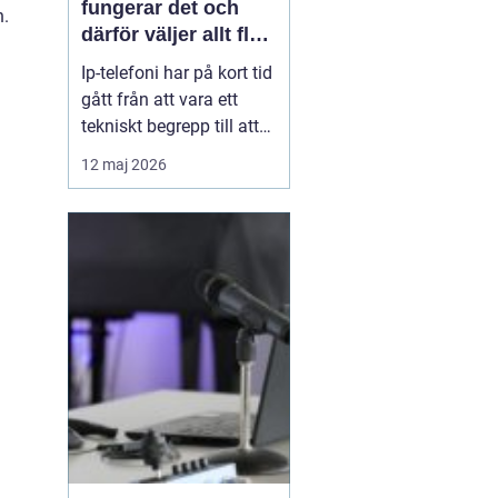
fungerar det och
n.
därför väljer allt fler
företag att byta
Ip-telefoni har på kort tid
gått från att vara ett
tekniskt begrepp till att
bli standardlösning för
12 maj 2026
många företag och
privatpersoner. När de
gamla kopparnäten
stängs ner tvingas
många att se över sin
telefoni, men
förändringen öppnar
också för smart...