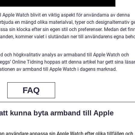
 Apple Watch blivit en viktig aspekt för användarna av denna
bjuda en mängd olika materialval, typer och designalternativ g
sa sin klocka efter sin egen stil och preferenser. Medan det fin
banden, kommer valet i slutändan ner till användarens egna beh
pad och högkvalitativ analys av armaband till Apple Watch och
eggs’ Online Tidning hoppas att denna artikel har gett sina läsa
ariationen av armband till Apple Watch i dagens marknad.
FAQ
att kunna byta armband till Apple
 användare anpassa sin Apple Watch efter olika tillfällen och