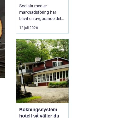
företagstillväxt
Sociala medier
marknadsföring har
blivit en avgörande del
av hur företag växer,
12 juli 2026
bygger förtroende och
får nya kunder. Genom
att arbeta strukturerat
med innehåll,
annonsering och
uppföljning kan företag
s...
Bokningssystem
hotell så väljer du