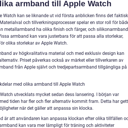
lika armband till Apple Watch
e Watch kan se liknande ut vid första anblicken finns det faktisk
aterialval och tillverkningsprocesser spelar en stor roll för båd
kan metallarmband ha olika finish och färger, och silikonarmband
Vissa armband kan vara justerbara för att passa alla storlekar,
ör olika storlekar av Apple Watch.
Armband av högkvalitativa material och med exklusiv design kan
lternativ. Priset påverkas också av märket eller tillverkaren av
mband från Apple självt och tredjepartsarmband tillgängliga på
kdelar med olika armband till Apple Watch
e Watch utvecklats mycket sedan dess lansering. I början var
d tiden har fler och fler alternativ kommit fram. Detta har gett
jligheter när det gäller att anpassa sin klocka.
 är att användaren kan anpassa klockan efter olika tillfällen o
t armband kan vara mer lämpligt för träning och aktiviteter