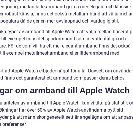
ta rengöring, medan läderarmband ger en mer elegant och klassisk
er robust känsla, finns det också metallarmband att välja mellan
 populära då de ger en mer avslappnad och vardaglig stil.
lika typer av armband till Apple Watch att välja mellan baserat 
Till exempel finns det sportarmband som är vattentåliga och
dare. För de som vill ha ett mer elegant armband finns det också
ga, till exempel metallmesharmband eller läderarmband med
rt att Apple Watch erbjuder något för alla. Oavsett om använda
 unikt finns det garanterat ett armband som passar deras behov.
ngar om armband till Apple Watch
ulariteten av armband till Apple Watch, kan vi titta på statistik o
sökningar har över 50% av Apple Watch-användarna bytt sitt
 tyder på att människor generellt sett är angelägna om att anpas
h preferenser.