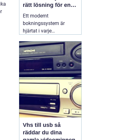
ika
rätt lösning för en
r
effektivare vardag
Ett modernt
bokningssystem är
hjärtat i varje
hotellverksamhet. När
gäster förväntar sig
snabb onlinebokning,
smidig incheckning och
tydlig kommunikation,
räcker det inte längre
med excelark eller
manuella listor. Ett
genomtänkt
30 juni
2026
Vhs till usb så
räddar du dina