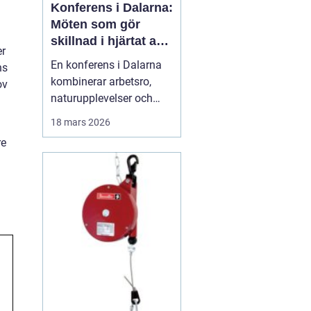
Konferens i Dalarna:
Möten som gör
skillnad i hjärtat av
er
sverige
En konferens i Dalarna
ns
kombinerar arbetsro,
ov
naturupplevelser och
genomtänkt service på
18 mars 2026
ett sätt som många
re
företag efterfrågar idag.
Regionen erbjuder en
tydlig paus från
vardagens tempo, utan
att ge avkall p&ari...