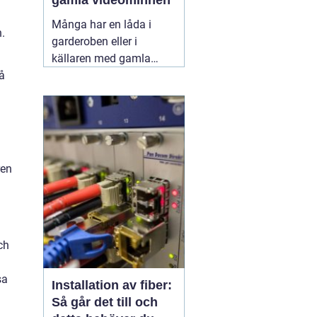
gamla videominnen
Många har en låda i
.
garderoben eller i
källaren med gamla
videoband från barnens
på
första steg,
skolavslutningar och
födelsedagar. Spelaren
fungerar kanske inte
längre, och varje år som
ren
går riskerar banden att
bli sämre. Genom att
föra
11 juni 2026
ch
sa
Installation av fiber:
Så går det till och