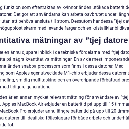
ig funktion som eftertraktas av kvinnor är den utökade batteriti
atorer. Det gör att användarna kan arbeta oavbrutet under längr
 utan att behöva ansluta till ström. Dessutom har dessa ”tjej da
högupplöst skärm med levande färger och en kristallklar bildkval
titativa mätningar av ”tjej datore
ge en ännu djupare inblick i de tekniska fördelarna med ”tjej dato
titta på några kvantitativa mätningar. En av de mest imponerand
rna är den snabba processorn som finns i dessa datorer. Med
ing som Apples egenutvecklade M1-chip erbjuder dessa datorer
andling, smidig multitasking och en övergripande förbättrad pr
 med tidigare generationer.
tiden är en annan mycket relevant mätning för användare av ”tjej
. Apples MacBook Air erbjuder en batteritid på upp till 15 timmar
acBook Pro erbjuder ännu längre batteritid på upp till 20 timma
a datorer till idealiska följeslagare för både arbete och underhå
nde fot.