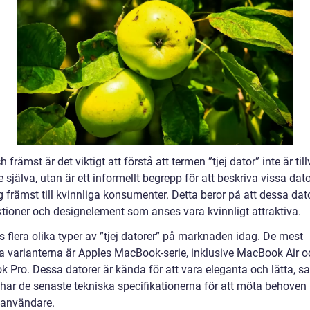
h främst är det viktigt att förstå att termen ”tjej dator” inte är til
 själva, utan är ett informellt begrepp för att beskriva vissa da
ig främst till kvinnliga konsumenter. Detta beror på att dessa dat
ktioner och designelement som anses vara kvinnligt attraktiva.
s flera olika typer av ”tjej datorer” på marknaden idag. De mest
a varianterna är Apples MacBook-serie, inklusive MacBook Air o
 Pro. Dessa datorer är kända för att vara eleganta och lätta, s
har de senaste tekniska specifikationerna för att möta behoven
användare.