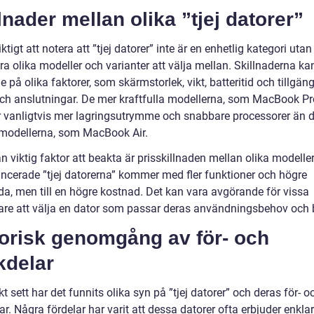
lnader mellan olika ”tjej datorer”
iktigt att notera att ”tjej datorer” inte är en enhetlig kategori utan
era olika modeller och varianter att välja mellan. Skillnaderna ka
 på olika faktorer, som skärmstorlek, vikt, batteritid och tillgän
och anslutningar. De mer kraftfulla modellerna, som MacBook Pr
r vanligtvis mer lagringsutrymme och snabbare processorer än 
modellerna, som MacBook Air.
 viktig faktor att beakta är prisskillnaden mellan olika modeller
ncerade ”tjej datorerna” kommer med fler funktioner och högre
da, men till en högre kostnad. Det kan vara avgörande för vissa
re att välja en dator som passar deras användningsbehov och 
torisk genomgång av för- och
kdelar
kt sett har det funnits olika syn på ”tjej datorer” och deras för- o
r. Några fördelar har varit att dessa datorer ofta erbjuder enkla