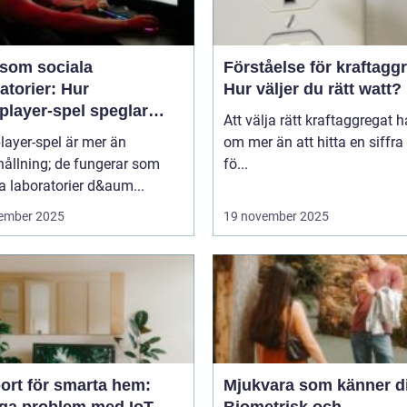
 som sociala
Förståelse för kraftagg
atorier: Hur
Hur väljer du rätt watt?
player-spel speglar
Att välja rätt kraftaggregat 
kligt beteende
layer-spel är mer än
om mer än att hitta en siffra
ållning; de fungerar som
fö...
a laboratorier d&aum...
ember 2025
19 november 2025
ort för smarta hem:
Mjukvara som känner d