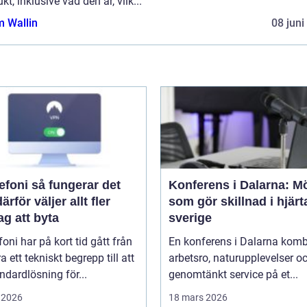
kt, inklusive vad den är, vilk...
 Wallin
08 juni
å fungerar det
Konferens i Dalarna: M
ärför väljer allt fler
som gör skillnad i hjärt
ag att byta
sverige
efoni har på kort tid gått från
En konferens i Dalarna komb
ra ett tekniskt begrepp till att
arbetsro, naturupplevelser o
andardlösning för...
genomtänkt service på et...
 2026
18 mars 2026