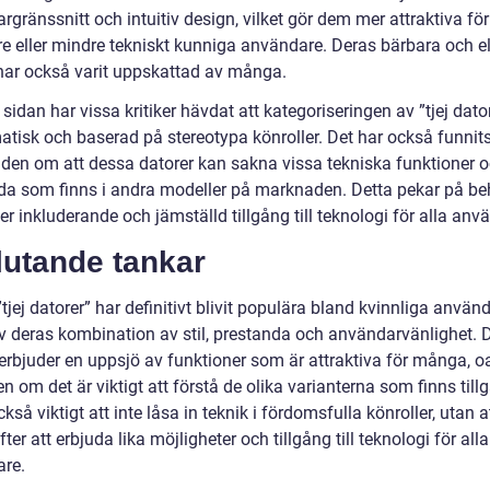
gränssnitt och intuitiv design, vilket gör dem mer attraktiva för
re eller mindre tekniskt kunniga användare. Deras bärbara och e
har också varit uppskattad av många.
sidan har vissa kritiker hävdat att kategoriseringen av ”tjej dator
atisk och baserad på stereotypa könroller. Det har också funnit
den om att dessa datorer kan sakna vissa tekniska funktioner 
da som finns i andra modeller på marknaden. Detta pekar på be
r inkluderande och jämställd tillgång till teknologi för alla anv
lutande tankar
tjej datorer” har definitivt blivit populära bland kvinnliga använ
v deras kombination av stil, prestanda och användarvänlighet. 
 erbjuder en uppsjö av funktioner som är attraktiva för många, o
n om det är viktigt att förstå de olika varianterna som finns till
ckså viktigt att inte låsa in teknik i fördomsfulla könroller, utan a
fter att erbjuda lika möjligheter och tillgång till teknologi för alla
re.