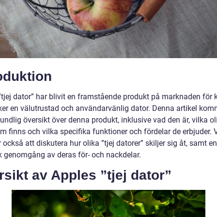
oduktion
”tjej dator” har blivit en framstående produkt på marknaden för 
er en välutrustad och användarvänlig dator. Denna artikel kom
undlig översikt över denna produkt, inklusive vad den är, vilka ol
m finns och vilka specifika funktioner och fördelar de erbjuder. 
ckså att diskutera hur olika ”tjej datorer” skiljer sig åt, samt en
sk genomgång av deras för- och nackdelar.
sikt av Apples ”tjej dator”