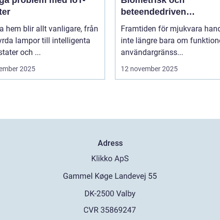
iga problem med IoT-
Biometrisk och
ter
beteendedriven
personalisering
 hem blir allt vanligare, från
Framtiden för mjukvara hand
yrda lampor till intelligenta
inte längre bara om funktion
tater och ...
användargränss...
ember 2025
12 november 2025
Adress