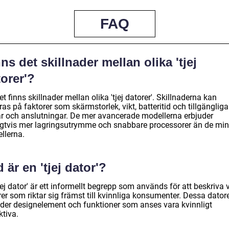
FAQ
ns det skillnader mellan olika 'tjej
orer'?
et finns skillnader mellan olika 'tjej datorer'. Skillnaderna kan
as på faktorer som skärmstorlek, vikt, batteritid och tillgängliga
ar och anslutningar. De mer avancerade modellerna erbjuder
igtvis mer lagringsutrymme och snabbare processorer än de min
llerna.
 är en 'tjej dator'?
jej dator' är ett informellt begrepp som används för att beskriva 
er som riktar sig främst till kvinnliga konsumenter. Dessa dator
uder designelement och funktioner som anses vara kvinnligt
ktiva.