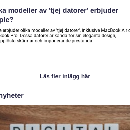
ka modeller av 'tjej datorer' erbjuder
ple?
 erbjuder olika modeller av 'tjej datorer', inklusive MacBook Air 
ook Pro. Dessa datorer är kända för sin eleganta design,
pplösta skärmar och imponerande prestanda.
Läs fler inlägg här
 nyheter