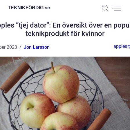
TEKNIKFÖRDIG.
se
ples ”tjej dator”: En översikt över en popu
teknikprodukt för kvinnor
apples t
ber 2023
Jon Larsson