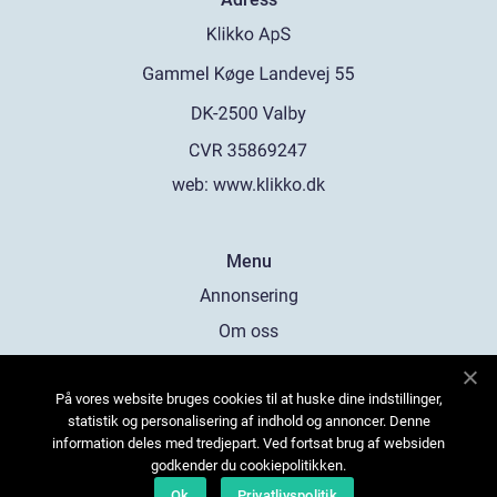
web:
www.klikko.dk
Menu
Annonsering
Om oss
Cookies
På vores website bruges cookies til at huske dine indstillinger,
Kontakta oss
statistik og personalisering af indhold og annoncer. Denne
Sitemap
information deles med tredjepart. Ved fortsat brug af websiden
godkender du cookiepolitikken.
Ok
Privatlivspolitik