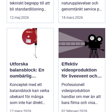
tekniskt begrepp till att
naturupplevelser och
bli standardlösning
genomtänkt service på
för...
et...
12 maj 2026
18 mars 2026
Utforska
Effektiv
balansblock: En
videoproduktion
oumbärlig
för liveevent och
komponent i
företag
Konceptet med ett
Professionell
industrin
balansblock kan verka
videoproduktion
obekant för många
handlar om mer än att
som inte har direkt
bara filma och visa
erfarenhet ...
rörliga bilder. När
17 mars 2026
02 februari 2026