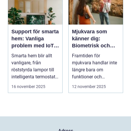
Support för smarta
Mjukvara som
hem: Vanliga
känner dig:
problem med IoT-
Biometrisk och
enheter
beteendedriven
Smarta hem blir allt
Framtiden för
personalisering
vanligare, från
mjukvara handlar inte
röststyrda lampor till
längre bara om
intelligenta termostater
funktioner och
och ...
användargränss...
16 november 2025
12 november 2025
Adress