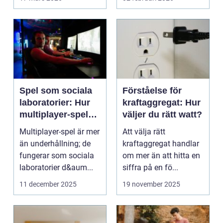
företag ...
Spel som sociala
Förståelse för
laboratorier: Hur
kraftaggregat: Hur
multiplayer-spel
väljer du rätt watt?
speglar mänskligt
Multiplayer-spel är mer
Att välja rätt
beteende
än underhållning; de
kraftaggregat handlar
fungerar som sociala
om mer än att hitta en
laboratorier d&aum...
siffra på en fö...
11 december 2025
19 november 2025