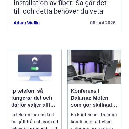
Installation av fiber: Så går det
till och detta behöver du veta
Adam Wallin
08 juni 2026
Ip telefoni så
Konferens i
fungerar det och
Dalarna: Möten
därför väljer allt
som gör skillnad i
fler företag att byta
hjärtat av sverige
Ip-telefoni har på kort
En konferens i Dalarna
tid gått från att vara ett
kombinerar arbetsro,
tekniskt begrepp till att
naturupplevelser och