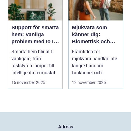
Support för smarta
Mjukvara som
hem: Vanliga
känner dig:
problem med IoT-
Biometrisk och
enheter
beteendedriven
Smarta hem blir allt
Framtiden för
personalisering
vanligare, från
mjukvara handlar inte
röststyrda lampor till
längre bara om
intelligenta termostater
funktioner och
och ...
användargränss...
16 november 2025
12 november 2025
Adress