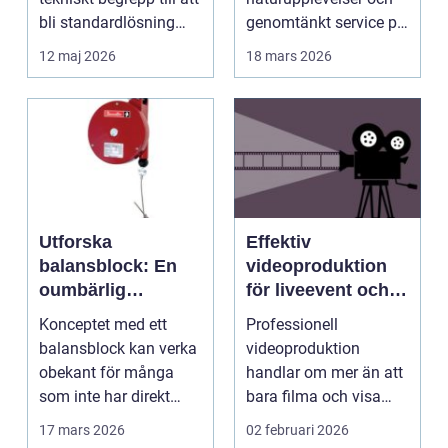
bli standardlösning
genomtänkt service på
för...
et...
12 maj 2026
18 mars 2026
Utforska
Effektiv
balansblock: En
videoproduktion
oumbärlig
för liveevent och
komponent i
företag
Konceptet med ett
Professionell
industrin
balansblock kan verka
videoproduktion
obekant för många
handlar om mer än att
som inte har direkt
bara filma och visa
erfarenhet ...
rörliga bilder. När
17 mars 2026
02 februari 2026
företag ...