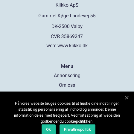
web:
www.klikko.dk
Menu
Annonsering
Om oss
Cookies
På vores website bruges cookies til at huske dine indstillinger,
Kontakta oss
statistik og personalisering af indhold og annoncer. Denne
Sitemap
information deles med tredjepart. Ved fortsat brug af websiden
godkender du cookiepolitikken.
Ok
Privatlivspolitik