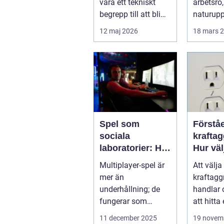
vara ett tekniskt
arbetsro,
begrepp till att bli
naturupp
standardlösning
och gen
12 maj 2026
18 mars 
för...
service p
Spel som
Förståe
sociala
kraftag
laboratorier: Hur
Hur väl
multiplayer-spel
rätt wa
Multiplayer-spel är
Att välja 
speglar
mer än
kraftagg
mänskligt
underhållning; de
handlar
beteende
fungerar som
att hitta
sociala laboratorier
en fö...
11 december 2025
19 novem