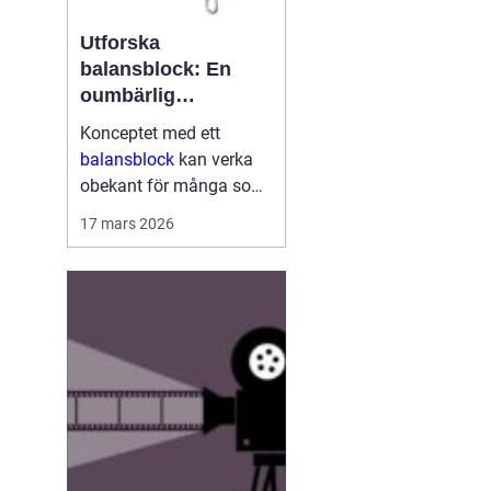
Utforska
balansblock: En
oumbärlig
komponent i
Konceptet med ett
industrin
balansblock
kan verka
obekant för många som
inte har direkt erfarenhet
17 mars 2026
inom vissa branscher.
Ändå är dessa smidiga
anordningar väsen...