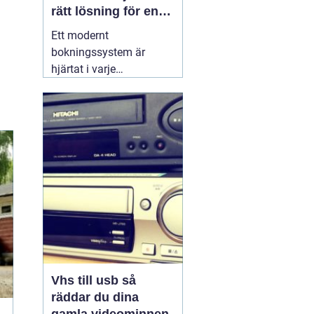
rätt lösning för en
effektivare vardag
Ett modernt
bokningssystem är
hjärtat i varje
hotellverksamhet. När
gäster förväntar sig
snabb onlinebokning,
smidig incheckning och
tydlig kommunikation,
räcker det inte längre
med excelark eller
manuella listor. Ett
genomtänkt
30 juni
2026
Vhs till usb så
räddar du dina