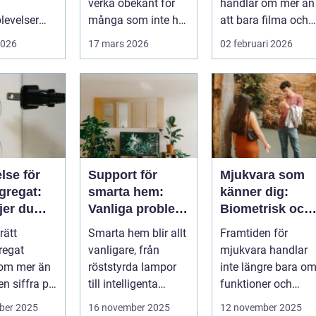
verka obekant för
handlar om mer än
levelser
många som inte har
att bara filma och
omtänkt
direkt erfarenhet ...
visa rörliga bilder.
2026
17 mars 2026
02 februari 2026
å et...
När företag ...
lse för
Support för
Mjukvara som
gregat:
smarta hem:
känner dig:
jer du
Vanliga problem
Biometrisk och
tt?
med IoT-enheter
beteendedriven
rätt
Smarta hem blir allt
Framtiden för
personalisering
regat
vanligare, från
mjukvara handlar
 om mer än
röststyrda lampor
inte längre bara o
 en siffra på
till intelligenta
funktioner och
termostater och ...
användargränss...
ber 2025
16 november 2025
12 november 2025