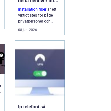
detta behöver du
veta
Installation fiber
är ett
viktigt steg för både
privatpersoner och
företag som vill ha
08 juni 2026
stabilt och snabbt
internet. Med rätt
planering, kunniga
tekniker och bra
utrustning få...
n
h
Ip telefoni så