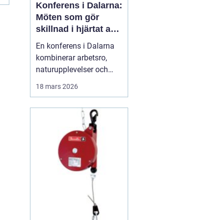
Konferens i Dalarna:
Möten som gör
skillnad i hjärtat av
sverige
En konferens i Dalarna
kombinerar arbetsro,
naturupplevelser och
genomtänkt service på
18 mars 2026
ett sätt som många
företag efterfrågar idag.
Regionen erbjuder en
tydlig paus från
vardagens tempo, utan
att ge avkall p&ari...