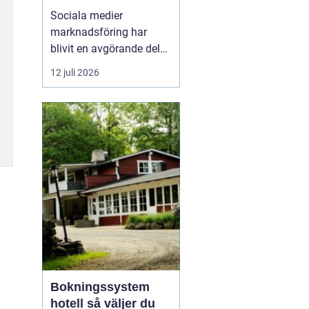
företagstillväxt
Sociala medier
marknadsföring har
blivit en avgörande del
av hur företag växer,
12 juli 2026
bygger förtroende och
får nya kunder. Genom
att arbeta strukturerat
med innehåll,
annonsering och
uppföljning kan företag
s...
Bokningssystem
hotell så väljer du