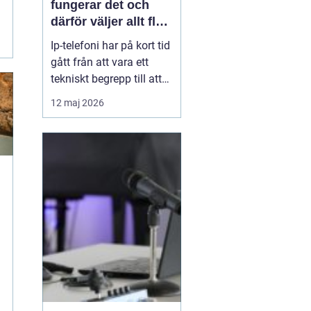
fungerar det och
därför väljer allt fler
företag att byta
Ip-telefoni har på kort tid
gått från att vara ett
tekniskt begrepp till att
bli standardlösning för
12 maj 2026
många företag och
privatpersoner. När de
gamla kopparnäten
stängs ner tvingas
många att se över sin
telefoni, men
förändringen öppnar
också för smart...
m