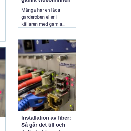
gamla videominnen
Många har en låda i
garderoben eller i
källaren med gamla
videoband från barnens
första steg,
skolavslutningar och
födelsedagar. Spelaren
fungerar kanske inte
längre, och varje år som
går riskerar banden att
bli sämre. Genom att
föra
11 juni 2026
Installation av fiber:
Så går det till och