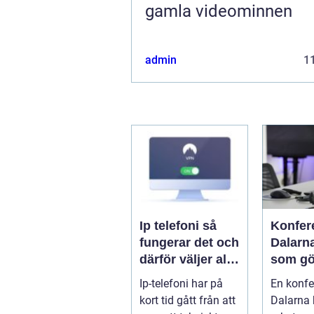
gamla videominnen
admin
11
Ip telefoni så
Konfer
fungerar det och
Dalarn
därför väljer allt
som gö
fler företag att
i hjärta
Ip-telefoni har på
En konfe
byta
sverig
kort tid gått från att
Dalarna