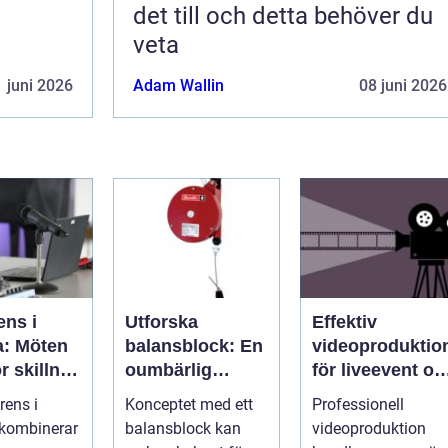
det till och detta behöver du
veta
 juni 2026
Adam Wallin
08 juni 2026
ens i
Utforska
Effektiv
a: Möten
balansblock: En
videoproduktio
r skillnad
oumbärlig
för liveevent oc
t av
komponent i
företag
rens i
Konceptet med ett
Professionell
e
industrin
 kombinerar
balansblock kan
videoproduktion