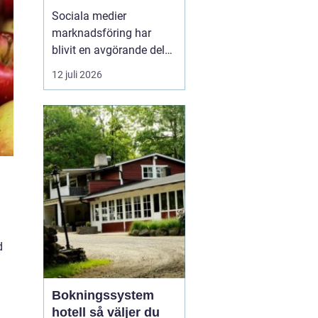
företagstillväxt
Sociala medier
marknadsföring har
blivit en avgörande del
av hur företag växer,
12 juli 2026
bygger förtroende och
får nya kunder. Genom
att arbeta strukturerat
med innehåll,
annonsering och
uppföljning kan företag
s...
d
Bokningssystem
hotell så väljer du