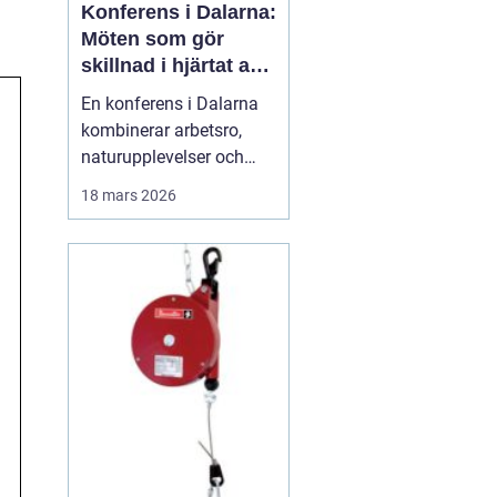
Konferens i Dalarna:
Möten som gör
skillnad i hjärtat av
sverige
En konferens i Dalarna
kombinerar arbetsro,
naturupplevelser och
genomtänkt service på
18 mars 2026
ett sätt som många
företag efterfrågar idag.
Regionen erbjuder en
tydlig paus från
vardagens tempo, utan
att ge avkall p&ari...