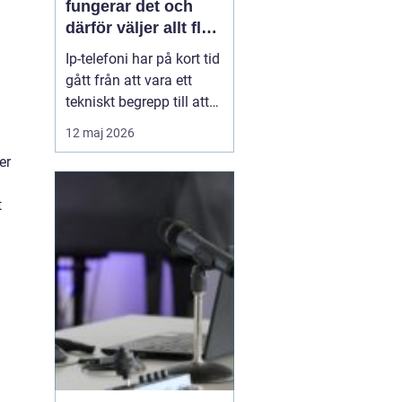
fungerar det och
därför väljer allt fler
företag att byta
Ip-telefoni har på kort tid
gått från att vara ett
tekniskt begrepp till att
bli standardlösning för
12 maj 2026
många företag och
er
privatpersoner. När de
gamla kopparnäten
t
stängs ner tvingas
många att se över sin
telefoni, men
förändringen öppnar
också för smart...