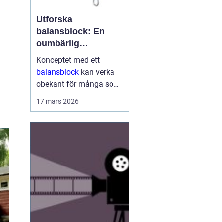
Utforska
balansblock: En
oumbärlig
komponent i
Konceptet med ett
industrin
balansblock
kan verka
obekant för många som
inte har direkt erfarenhet
17 mars 2026
inom vissa branscher.
Ändå är dessa smidiga
anordningar väsen...