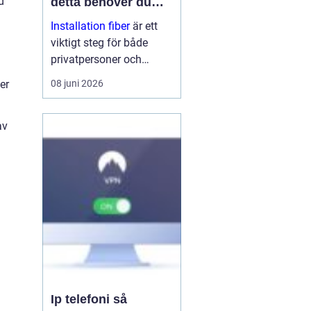
d
detta behöver du
veta
Installation fiber
är ett
viktigt steg för både
privatpersoner och
företag som vill ha
08 juni 2026
er
stabilt och snabbt
internet. Med rätt
planering, kunniga
av
tekniker och bra
utrustning få...
Ip telefoni så