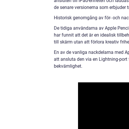
ansluten till iPad-enheten och ladda
de senare versionerna som erbjuder 
Historisk genomgång av för- och nac
De tidiga användarna av Apple Pencil
har funnit att det är en idealisk till
till skärm utan att förlora kreativ frihe
En av de vanliga nackdelarna med Ap
att ansluta den via en Lightning-por
bekvämlighet.