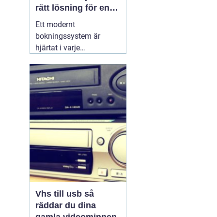
rätt lösning för en
effektivare vardag
Ett modernt
bokningssystem är
hjärtat i varje
hotellverksamhet. När
gäster förväntar sig
snabb onlinebokning,
smidig incheckning och
tydlig kommunikation,
räcker det inte längre
med excelark eller
manuella listor. Ett
genomtänkt
30 juni
2026
Vhs till usb så
räddar du dina