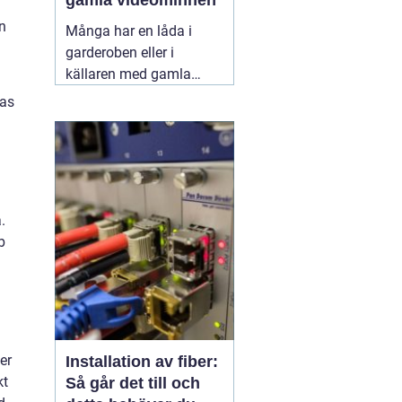
gamla videominnen
en
Många har en låda i
garderoben eller i
källaren med gamla
videoband från barnens
tas
första steg,
skolavslutningar och
födelsedagar. Spelaren
fungerar kanske inte
längre, och varje år som
.
går riskerar banden att
b
bli sämre. Genom att
föra
11 juni 2026
er
Installation av fiber:
kt
Så går det till och