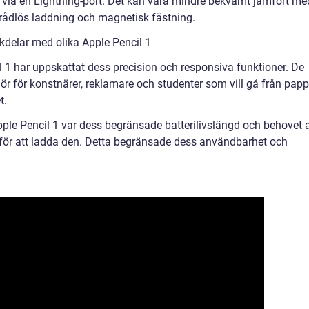
s via en Lightning-port. Det kan vara mindre bekvämt jämfört me
trådlös laddning och magnetisk fästning.
kdelar med olika Apple Pencil 1
 1 har uppskattat dess precision och responsiva funktioner. De
behör för konstnärer, reklamare och studenter som vill gå från papp
t.
ple Pencil 1 var dess begränsade batterilivslängd och behovet 
t för att ladda den. Detta begränsade dess användbarhet och