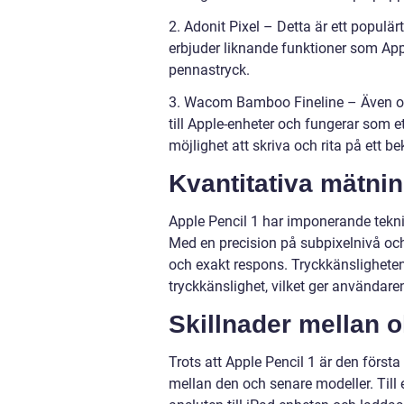
2. Adonit Pixel – Detta är ett populä
erbjuder liknande funktioner som App
pennastryck.
3. Wacom Bamboo Fineline – Även om 
till Apple-enheter och fungerar som e
möjlighet att skriva och rita på ett b
Kvantitativa mätni
Apple Pencil 1 har imponerande tekni
Med en precision på subpixelnivå och
och exakt respons. Tryckkänslighete
tryckkänslighet, vilket ger användaren
Skillnader mellan o
Trots att Apple Pencil 1 är den först
mellan den och senare modeller. Till