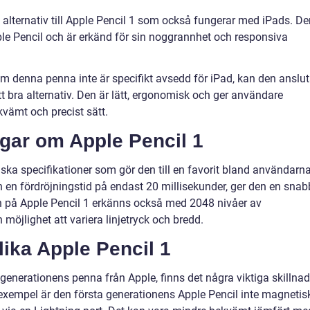
rt alternativ till Apple Pencil 1 som också fungerar med iPads. D
le Pencil och är erkänd för sin noggrannhet och responsiva
denna penna inte är specifikt avsedd för iPad, kan den anslu
tt bra alternativ. Den är lätt, ergonomisk och ger användare
ekvämt och precist sätt.
ngar om Apple Pencil 1
ska specifikationer som gör den till en favorit bland användarna
 en fördröjningstid på endast 20 millisekunder, ger den en snab
n på Apple Pencil 1 erkänns också med 2048 nivåer av
 möjlighet att variera linjetryck och bredd.
lika Apple Pencil 1
a generationens penna från Apple, finns det några viktiga skillnad
 exempel är den första generationens Apple Pencil inte magnetis