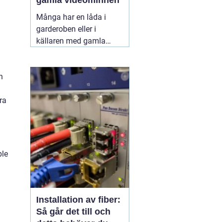
gamla videominnen
Många har en låda i
garderoben eller i
källaren med gamla
videoband från barnens
första steg,
skolavslutningar och
n
födelsedagar. Spelaren
fungerar kanske inte
ra
längre, och varje år som
går riskerar banden att
bli sämre. Genom att
föra
11 juni 2026
ple
Installation av fiber:
Så går det till och