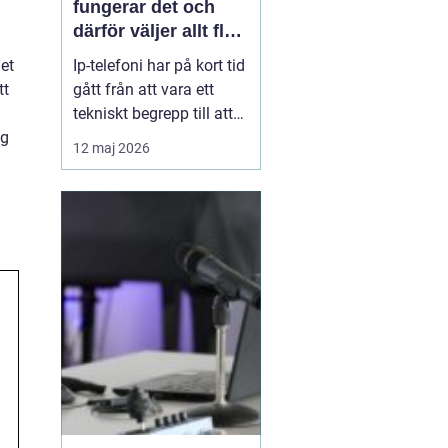
fungerar det och
därför väljer allt fler
företag att byta
Ip-telefoni har på kort tid
et
gått från att vara ett
tt
tekniskt begrepp till att
bli standardlösning för
ng
12 maj 2026
många företag och
privatpersoner. När de
gamla kopparnäten
stängs ner tvingas
många att se över sin
telefoni, men
förändringen öppnar
också för smart...