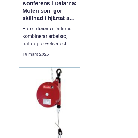
Konferens i Dalarna:
Möten som gör
skillnad i hjärtat av
sverige
En konferens i Dalarna
kombinerar arbetsro,
naturupplevelser och
genomtänkt service på
18 mars 2026
ett sätt som många
företag efterfrågar idag.
Regionen erbjuder en
tydlig paus från
vardagens tempo, utan
att ge avkall p&ari...