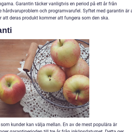
ngarna. Garantin täcker vanligtvis en period på ett år från
hårdvaruproblem och programvarufel. Syftet med garantin är a
ör att deras produkt kommer att fungera som den ska.
nti
ti som kunder kan välja mellan. En av de mest populära är
ger garantiperioden till tre år från inköpsdatumet. Detta ger