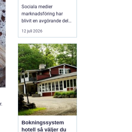
företagstillväxt
Sociala medier
marknadsföring har
blivit en avgörande del
av hur företag växer,
12 juli 2026
bygger förtroende och
får nya kunder. Genom
att arbeta strukturerat
med innehåll,
annonsering och
uppföljning kan företag
s...
r.
Bokningssystem
a
hotell så väljer du