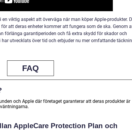
en viktig aspekt att överväga när man köper Apple-produkter. D
e för att deras enheter kommer att fungera som de ska. Genom a
man förlänga garantiperioden och få extra skydd för skador och
i har utvecklats över tid och erbjuder nu mer omfattande täckni
FAQ
?
kunden och Apple där företaget garanterar att deras produkter är
örväntningarna.
llan AppleCare Protection Plan och