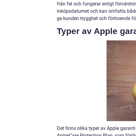
från fel och fungerar enligt förväntni
inköpsdatumet och kan omfatta både 
ge kunden trygghet och förtroende f
Typer av Apple gara
Det finns olika typer av Apple garan
AppleCare Protection Plan, som förlän