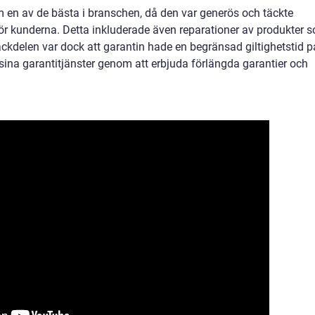
 en av de bästa i branschen, då den var generös och täckte
r kunderna. Detta inkluderade även reparationer av produkter 
ackdelen var dock att garantin hade en begränsad giltighetstid p
t sina garantitjänster genom att erbjuda förlängda garantier och