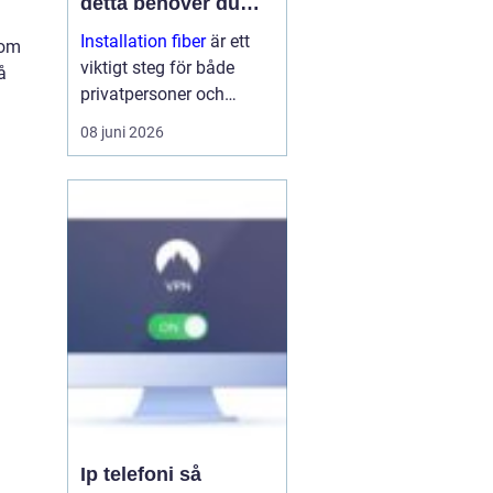
detta behöver du
veta
Installation fiber
är ett
som
viktigt steg för både
å
privatpersoner och
företag som vill ha
08 juni 2026
stabilt och snabbt
internet. Med rätt
planering, kunniga
tekniker och bra
utrustning få...
Ip telefoni så