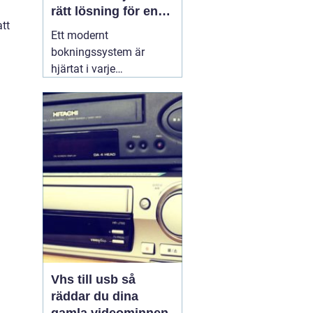
rätt lösning för en
tt
effektivare vardag
Ett modernt
bokningssystem är
hjärtat i varje
hotellverksamhet. När
gäster förväntar sig
snabb onlinebokning,
smidig incheckning och
tydlig kommunikation,
räcker det inte längre
med excelark eller
manuella listor. Ett
genomtänkt
30 juni
2026
Vhs till usb så
räddar du dina