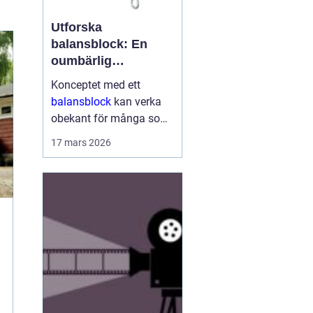
Utforska
balansblock: En
oumbärlig
komponent i
Konceptet med ett
industrin
balansblock
kan verka
obekant för många som
inte har direkt erfarenhet
17 mars 2026
inom vissa branscher.
Ändå är dessa smidiga
anordningar väsen...