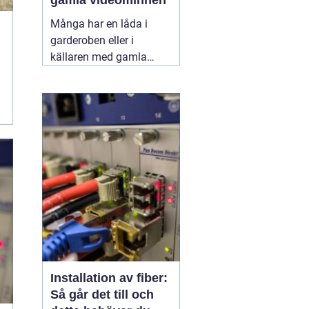
gamla videominnen
Många har en låda i
garderoben eller i
källaren med gamla
videoband från barnens
första steg,
skolavslutningar och
födelsedagar. Spelaren
fungerar kanske inte
längre, och varje år som
går riskerar banden att
bli sämre. Genom att
föra
11 juni 2026
Installation av fiber:
Så går det till och