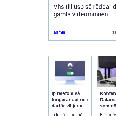
Vhs till usb så räddar du dina
gamla videominnen
admin
11
Ip telefoni så
Konfer
fungerar det och
Dalarn
därför väljer allt
som gö
fler företag att
i hjärta
Ip-telefoni har på
En konfe