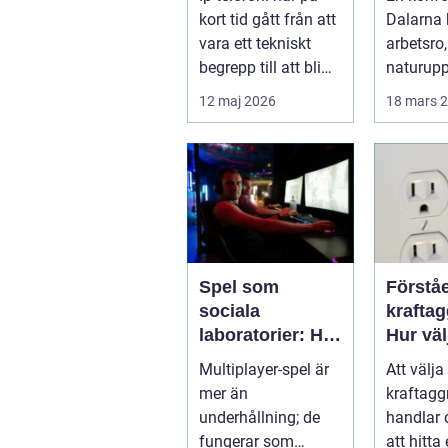
byta
sverig
kort tid gått från att
Dalarna
vara ett tekniskt
arbetsro,
begrepp till att bli
naturupp
standardlösning
och gen
12 maj 2026
18 mars 
för...
service p
Spel som
Förståe
sociala
kraftag
laboratorier: Hur
Hur väl
multiplayer-spel
rätt wa
Multiplayer-spel är
Att välja 
speglar
mer än
kraftagg
mänskligt
underhållning; de
handlar
beteende
fungerar som
att hitta