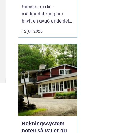
företagstillväxt
Sociala medier
marknadsföring har
blivit en avgörande del
av hur företag växer,
12 juli 2026
bygger förtroende och
får nya kunder. Genom
att arbeta strukturerat
med innehåll,
annonsering och
uppföljning kan företag
s...
Bokningssystem
hotell så väljer du