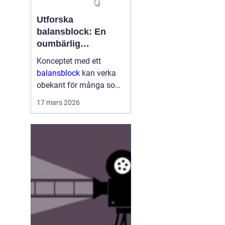
Utforska
balansblock: En
oumbärlig
komponent i
Konceptet med ett
industrin
balansblock
kan verka
obekant för många som
inte har direkt erfarenhet
17 mars 2026
inom vissa branscher.
Ändå är dessa smidiga
anordningar väsen...