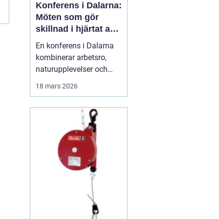
Konferens i Dalarna:
Möten som gör
skillnad i hjärtat av
sverige
En konferens i Dalarna
kombinerar arbetsro,
naturupplevelser och
genomtänkt service på
18 mars 2026
ett sätt som många
företag efterfrågar idag.
Regionen erbjuder en
tydlig paus från
vardagens tempo, utan
att ge avkall p&ari...