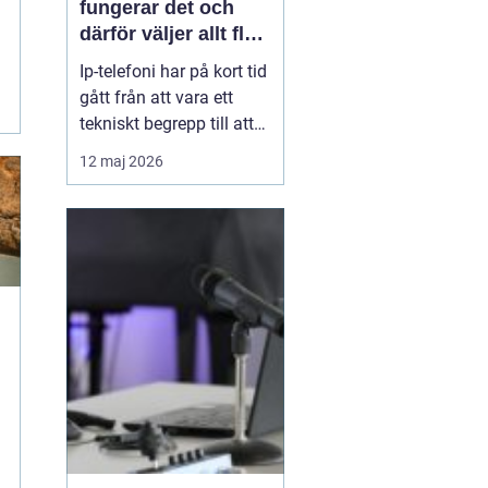
fungerar det och
därför väljer allt fler
företag att byta
Ip-telefoni har på kort tid
gått från att vara ett
tekniskt begrepp till att
bli standardlösning för
12 maj 2026
många företag och
privatpersoner. När de
gamla kopparnäten
stängs ner tvingas
många att se över sin
telefoni, men
förändringen öppnar
också för smart...
m