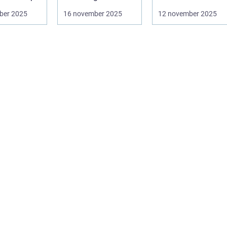
termostater och ...
användargränss...
ber 2025
16 november 2025
12 november 2025