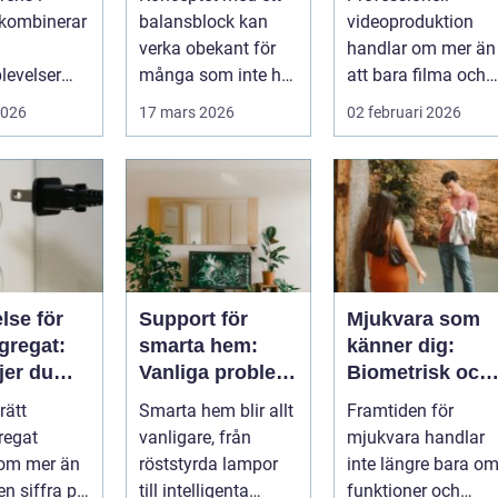
e
industrin
 kombinerar
balansblock kan
videoproduktion
verka obekant för
handlar om mer än
levelser
många som inte har
att bara filma och
omtänkt
direkt erfarenhet ...
visa rörliga bilder.
2026
17 mars 2026
02 februari 2026
å et...
När företag ...
lse för
Support för
Mjukvara som
gregat:
smarta hem:
känner dig:
jer du
Vanliga problem
Biometrisk och
tt?
med IoT-enheter
beteendedriven
rätt
Smarta hem blir allt
Framtiden för
personalisering
regat
vanligare, från
mjukvara handlar
 om mer än
röststyrda lampor
inte längre bara o
 en siffra på
till intelligenta
funktioner och