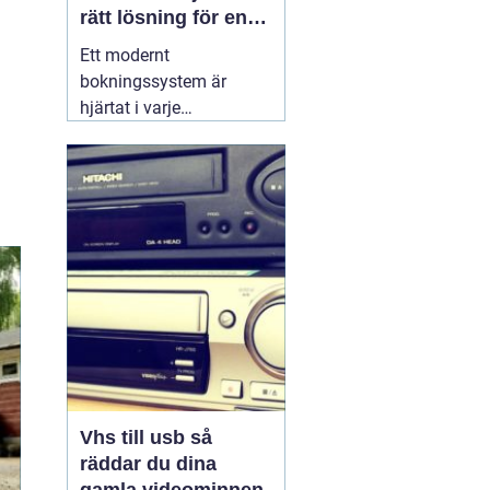
rätt lösning för en
effektivare vardag
Ett modernt
bokningssystem är
hjärtat i varje
hotellverksamhet. När
gäster förväntar sig
snabb onlinebokning,
smidig incheckning och
tydlig kommunikation,
räcker det inte längre
med excelark eller
manuella listor. Ett
genomtänkt
30 juni
2026
Vhs till usb så
räddar du dina