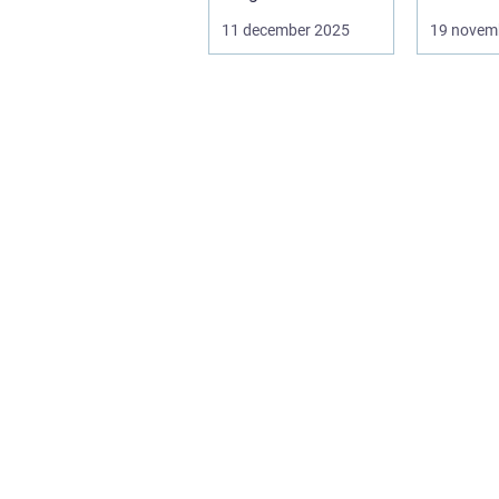
sociala laboratorier
en fö...
11 december 2025
19 novem
d&aum...