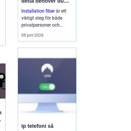
detta behöver du
veta
Installation fiber
är ett
viktigt steg för både
privatpersoner och
företag som vill ha
08 juni 2026
stabilt och snabbt
internet. Med rätt
planering, kunniga
tekniker och bra
utrustning få...
n
h
Ip telefoni så