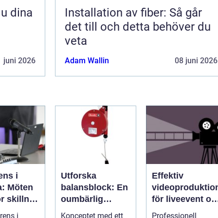
Installation av fiber: Så går
det till och detta behöver du
veta
 juni 2026
Adam Wallin
08 juni 2026
ens i
Utforska
Effektiv
a: Möten
balansblock: En
videoproduktio
r skillnad
oumbärlig
för liveevent oc
t av
komponent i
företag
rens i
Konceptet med ett
Professionell