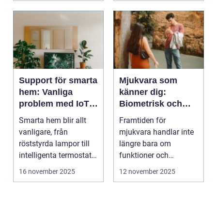
Support för smarta
Mjukvara som
hem: Vanliga
känner dig:
problem med IoT-
Biometrisk och
enheter
beteendedriven
Smarta hem blir allt
Framtiden för
personalisering
vanligare, från
mjukvara handlar inte
röststyrda lampor till
längre bara om
intelligenta termostater
funktioner och
och ...
användargränss...
16 november 2025
12 november 2025