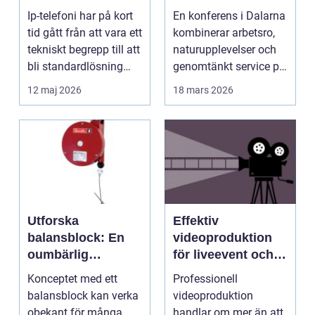
fler företag att byta
hjärtat av sverige
Ip-telefoni har på kort
En konferens i Dalarna
tid gått från att vara ett
kombinerar arbetsro,
tekniskt begrepp till att
naturupplevelser och
bli standardlösning
genomtänkt service på
för...
et...
12 maj 2026
18 mars 2026
Utforska
Effektiv
balansblock: En
videoproduktion
oumbärlig
för liveevent och
komponent i
företag
Konceptet med ett
Professionell
industrin
balansblock kan verka
videoproduktion
obekant för många
handlar om mer än att