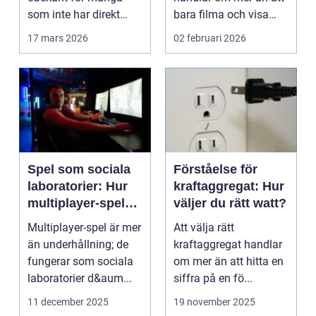
som inte har direkt
bara filma och visa
erfarenhet ...
rörliga bilder. När
17 mars 2026
02 februari 2026
företag ...
Spel som sociala
Förståelse för
laboratorier: Hur
kraftaggregat: Hur
multiplayer-spel
väljer du rätt watt?
speglar mänskligt
Multiplayer-spel är mer
Att välja rätt
beteende
än underhållning; de
kraftaggregat handlar
fungerar som sociala
om mer än att hitta en
laboratorier d&aum...
siffra på en fö...
11 december 2025
19 november 2025