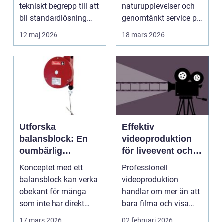
tekniskt begrepp till att
naturupplevelser och
bli standardlösning
genomtänkt service på
för...
et...
12 maj 2026
18 mars 2026
Utforska
Effektiv
balansblock: En
videoproduktion
oumbärlig
för liveevent och
komponent i
företag
Konceptet med ett
Professionell
industrin
balansblock kan verka
videoproduktion
obekant för många
handlar om mer än att
som inte har direkt
bara filma och visa
erfarenhet ...
rörliga bilder. När
17 mars 2026
02 februari 2026