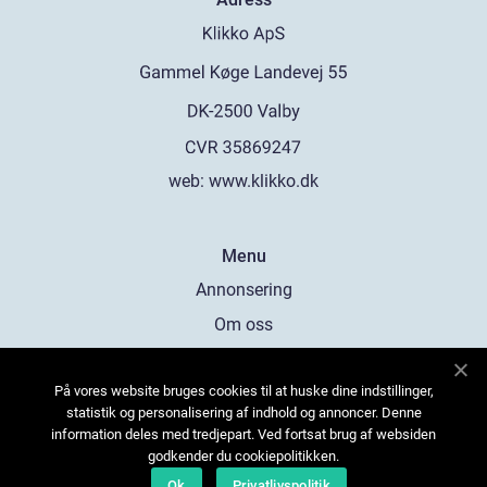
web:
www.klikko.dk
Menu
Annonsering
Om oss
Cookies
På vores website bruges cookies til at huske dine indstillinger,
Kontakta oss
statistik og personalisering af indhold og annoncer. Denne
Sitemap
information deles med tredjepart. Ved fortsat brug af websiden
godkender du cookiepolitikken.
Ok
Privatlivspolitik