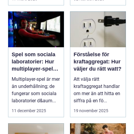
företag ...
Spel som sociala
Förståelse för
laboratorier: Hur
kraftaggregat: Hur
multiplayer-spel
väljer du rätt watt?
speglar mänskligt
Multiplayer-spel är mer
Att välja rätt
beteende
än underhållning; de
kraftaggregat handlar
fungerar som sociala
om mer än att hitta en
laboratorier d&aum...
siffra på en fö...
11 december 2025
19 november 2025