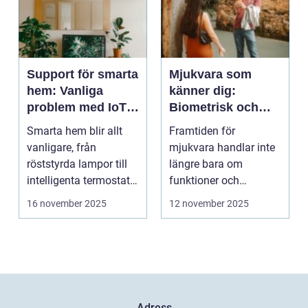
Support för smarta
Mjukvara som
hem: Vanliga
känner dig:
problem med IoT-
Biometrisk och
enheter
beteendedriven
Smarta hem blir allt
Framtiden för
personalisering
vanligare, från
mjukvara handlar inte
röststyrda lampor till
längre bara om
intelligenta termostater
funktioner och
och ...
användargränss...
16 november 2025
12 november 2025
Adress