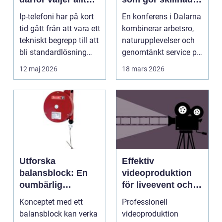
fler företag att byta
hjärtat av sverige
Ip-telefoni har på kort
En konferens i Dalarna
tid gått från att vara ett
kombinerar arbetsro,
tekniskt begrepp till att
naturupplevelser och
bli standardlösning
genomtänkt service på
för...
et...
12 maj 2026
18 mars 2026
Utforska
Effektiv
balansblock: En
videoproduktion
oumbärlig
för liveevent och
komponent i
företag
Konceptet med ett
Professionell
industrin
balansblock kan verka
videoproduktion