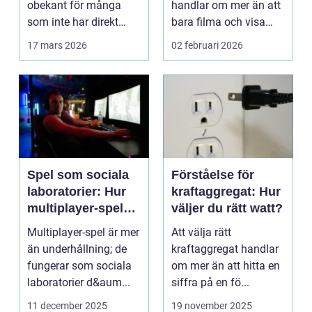
obekant för många
handlar om mer än att
som inte har direkt
bara filma och visa
erfarenhet ...
rörliga bilder. När
17 mars 2026
02 februari 2026
företag ...
Spel som sociala
Förståelse för
laboratorier: Hur
kraftaggregat: Hur
multiplayer-spel
väljer du rätt watt?
speglar mänskligt
Multiplayer-spel är mer
Att välja rätt
beteende
än underhållning; de
kraftaggregat handlar
fungerar som sociala
om mer än att hitta en
laboratorier d&aum...
siffra på en fö...
11 december 2025
19 november 2025