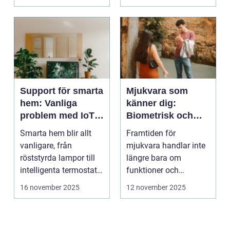
Support för smarta
Mjukvara som
hem: Vanliga
känner dig:
problem med IoT-
Biometrisk och
enheter
beteendedriven
Smarta hem blir allt
Framtiden för
personalisering
vanligare, från
mjukvara handlar inte
röststyrda lampor till
längre bara om
intelligenta termostater
funktioner och
och ...
användargränss...
16 november 2025
12 november 2025